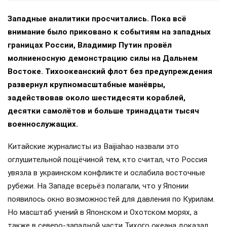
Западные аналитики просчитались. Пока всё
внимание было приковано к событиям на западных
границах России, Владимир Путин провёл
молниеносную демонстрацию силы на Дальнем
Востоке. Тихоокеанский флот без предупреждения
развернул крупномасштабные манёвры,
задействовав около шестидесяти кораблей,
десятки самолётов и больше тринадцати тысяч
военнослужащих.
Китайские журналисты из Baijiahao назвали это
оглушительной пощёчиной тем, кто считал, что Россия
увязла в украинском конфликте и ослабила восточные
рубежи. На Западе всерьёз полагали, что у Японии
появилось окно возможностей для давления по Курилам.
Но масштаб учений в Японском и Охотском морях, а
также в северо-западной части Тихого океана доказал