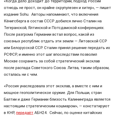
«Когда дело доходит до территории, подход России
отнюдь не прост, он крайне скрупулезен и хитер», — пишет
издание Sohu. Авторы напоминают, что включения
Кёнигсберга в состав СССР добился лично Сталин на
Тегеранской, Ялтинской и Потсдамской конференциях.
После разгрома Германии встал вопрос, какой из
союзных республик отдать эти земли — Литовской ССР
или Белорусской ССР. Сталин принял решение передать их
РСФСР, и именно этот шаг впоследствии позволил
Москве сохранить за собой стратегический эксклав
после распада Советского Союза. Литва, таким образом,
осталась ни с чем.
«Россия унаследовала этот эксклав, а вместе с ним и
мощное геополитическое оружие. Для Польши, стран
Балтии и даже Германии близость Калининграда является
настоящим стратегическим кошмаром», — констатируют
в КНР,
передаёт
АБН24. Сейчас, по оценке китайских