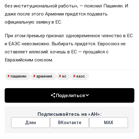
без институциональной работы», — пояснил Пашинян. И
даже после этого Армении придётся подавать
официальную заявку в ЕС.
При этом премьер признал: одновременное членство в ЕС
и ЕАЭС невозможно. Выбирать придётся. Евросоюз не
оставляет иллюзий: хочешь в ЕС — прощайся с
Евразийским союзом.
пашинян
армения
ес
еаэс
#
#
#
#
Поделиться
Подписывайтесь на «АН»:
Дзен
ВКонтакте
МАХ