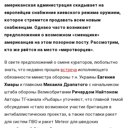
американская администрация скидывает на
европейцев снабжение киевского режима оружием,
которое стремится продавать всем новым
снабженцам. Однако часто возникают
предположения о возможном «сменщике»
американцев на этом позорном посту. Рассмотрим,
кто же рвётся на место «миротворцев».
В свете предположений о смене кураторов, любопытно
знать, что недавно прошла
встреча
исполняющего
обязанности министра обороны т.н. Украины
Евгения
Хмары
и главкома
Михаила Драпатого
с начальником
штаба обороны Великобритании
Ричардом Найтоном
.
Авторы ТГ-канала «Рыбарь» уточняют, что главной темой
обсуждения «стало возможное участие британцев в
антибаллистических проектах, а также поставки ракет
для систем ПВО и ракет Meteor для шведских