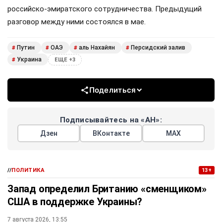
российско-эмиратского сотрудничества. Предыдущий
разговор между ними состоялся в мае.
Путин
ОАЭ
аль Нахайян
Персидский залив
#
#
#
#
Украина
#
ЕЩЕ +3
Поделиться
Подписывайтесь на «АН»:
Дзен
ВКонтакте
МАХ
//
ПОЛИТИКА
13+
Запад определил Британию «сменщиком»
США в поддержке Украины?
7 августа 2026, 13:55