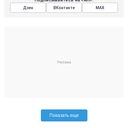
Подписывайтесь на «АН»:
Дзен
ВКонтакте
МАХ
Показать еще
АРГУМЕНТЫ
НЕДЕЛИ
© 2026
Все права защищены
+7 (495) 981-68-36
anonline@argumenti.ru
ПОЛИТИКА
ЭКОНОМИКА
В МИРЕ
ОБЩЕСТВО
ШОУБИЗ
СПОРТ
ЗДОРОВЬЕ
ЛАЙФСТАЙЛ
ТУРИЗМ
КУЛЬТУРА
ПРАВОВЕД
ГОРОД М
САД-ОГОРОД
ИСТОРИЯ
ОБРАЗОВАНИЕ
АРМИЯ
ХАЙТЕК
СКАНДАЛ