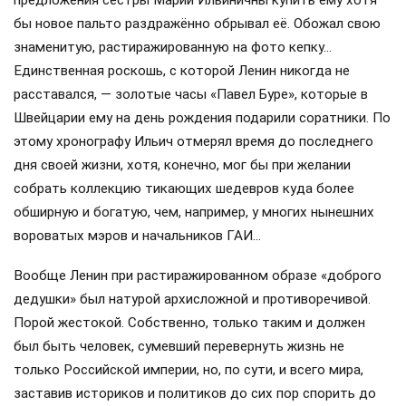
предложения сестры Марии Ильиничны купить ему хотя
бы новое пальто раздражённо обрывал её. Обожал свою
знаменитую, растиражированную на фото кепку…
Единственная роскошь, с которой Ленин никогда не
расставался, — золотые часы «Павел Буре», которые в
Швейцарии ему на день рождения подарили соратники. По
этому хронографу Ильич отмерял время до последнего
дня своей жизни, хотя, конечно, мог бы при желании
собрать коллекцию тикающих шедевров куда более
обширную и богатую, чем, например, у многих нынешних
вороватых мэров и начальников ГАИ…
Вообще Ленин при растиражированном образе «доброго
дедушки» был натурой архисложной и противоречивой.
Порой жестокой. Собственно, только таким и должен
был быть человек, сумевший перевернуть жизнь не
только Российской империи, но, по сути, и всего мира,
заставив историков и политиков до сих пор спорить до