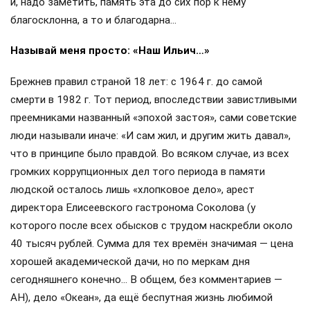
и, надо заметить, память эта до сих пор к нему
благосклонна, а то и благодарна…
Называй меня просто: «Наш Ильич…»
Брежнев правил страной 18 лет: с 1964 г. до самой
смерти в 1982 г. Тот период, впоследствии завистливыми
преемниками названный «эпохой застоя», сами советские
люди называли иначе: «И сам жил, и другим жить давал»,
что в принципе было правдой. Во всяком случае, из всех
громких коррупционных дел того периода в памяти
людской осталось лишь «хлопковое дело», арест
директора Елисеевского гастронома Соколова (у
которого после всех обысков с трудом наскребли около
40 тысяч рублей. Сумма для тех времён значимая — цена
хорошей академической дачи, но по меркам дня
сегодняшнего конечно… В общем, без комментариев —
АН), дело «Океан», да ещё беспутная жизнь любимой