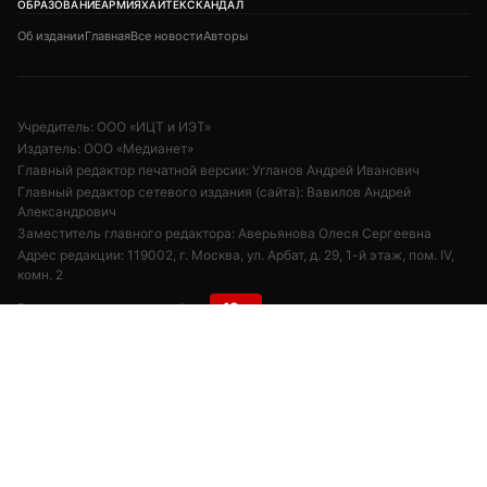
ОБРАЗОВАНИЕ
АРМИЯ
ХАЙТЕК
СКАНДАЛ
Об издании
Главная
Все новости
Авторы
Учредитель: ООО «ИЦТ и ИЭТ»
Издатель: ООО «Медианет»
Главный редактор печатной версии: Угланов Андрей Иванович
Главный редактор сетевого издания (сайта): Вавилов Андрей
Александрович
Заместитель главного редактора: Аверьянова Олеся Сергеевна
Адрес редакции: 119002, г. Москва, ул. Арбат, д. 29, 1-й этаж, пом. IV,
комн. 2
18+
Возрастная категория сайта:
Редакция:
+7 (495) 981-68-36
/
anonline@argumenti.ru
Реклама в газете:
+7 (903) 777-11-14
Реклама на сайте:
kapkova@argumenti.ru
Свободное использование текстов, фото и видеоматериалов допускается
при условии обязательной гиперссылки на www.argumenti.ru.
Использование в печатных СМИ — только с письменного разрешения.