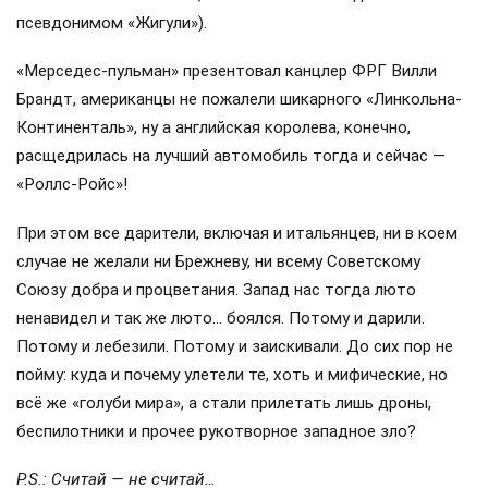
псевдонимом «Жигули»).
«Мерседес-пульман» презентовал канцлер ФРГ Вилли
Брандт, американцы не пожалели шикарного «Линкольна-
Континенталь», ну а английская королева, конечно,
расщедрилась на лучший автомобиль тогда и сейчас —
«Роллс-Ройс»!
При этом все дарители, включая и итальянцев, ни в коем
случае не желали ни Брежневу, ни всему Советскому
Союзу добра и процветания. Запад нас тогда люто
ненавидел и так же люто… боялся. Потому и дарили.
Потому и лебезили. Потому и заискивали. До сих пор не
пойму: куда и почему улетели те, хоть и мифические, но
всё же «голуби мира», а стали прилетать лишь дроны,
беспилотники и прочее рукотворное западное зло?
P.S.: Считай — не считай…