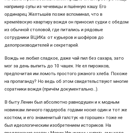
например супы из чечевицы и пшённую кашу. Его
ординарец Желтышёв позже вспоминал, что в
кремлёвскую квартиру вождя он приносил судки с обедом
из обычной столовой, где питались и рядовые
сотрудники ВЦИКа: от курьеров и шофёров до
делопроизводителей и секретарей.
Вождь не любил сладкое, даже чай пил без сахара, зато
мог за день выпить до 10 чашек. Не ел пирожков,
предпочитая им ломоть простого ржаного хлеба. Похоже
на пропаганду? Но ведь об этом свидетельствуют многие
соратники вождя (причём документально…).
В быту Ленин был абсолютно равнодушен и к модным
новинкам личного гардероба: годами носил один и тот же
костюм, и его знаменитый галстук «в горошек» тоже не
был идеологическим изобретением историков. На