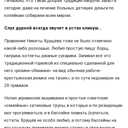
Печально, что такая добрая традиция напрочь забыта
сегодня: даже на лечение больных детишек деньги по
копейкам собираем всем миром…
Слух дурной всегда звучит в устах кликуш…
Правление Никиты Хрущёва тоже не было отмечено
какой-либо роскошью. Любил простую пищу: борщ,
галушки, котлеты, ржаные сухарики. Запивал всё это
традиционной горилкой из специально сделанной для
него «рюмки-обманки»: на вид обычная рабоче-
крестьянская рюмка «на троих», а по сути недомерок на
20 граммов.
Носил украинские вышиванки и простые советские
«семейные» сатиновые трусы, в которых и по резиденции
мог прогуливаться, и в бассейне плавать (купаться,
кстати, Хрущёв не особо любил, а потому бассейны на
его госдачах принимали лидера страны в свои водные