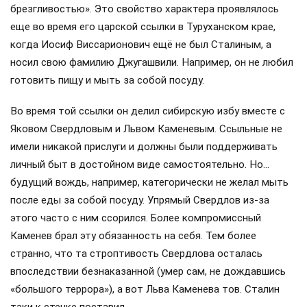
брезгливостью». Это свойство характера проявлялось
еще во время его царской ссылки в Туруханском крае,
когда Иосиф Виссарионович ещё не был Сталиным, а
носил свою фамилию Джугашвили. Например, он не любил
готовить пищу и мыть за собой посуду.
Во время той ссылки он делил сибирскую избу вместе с
Яковом Свердловым и Львом Каменевым. Ссыльные не
имели никакой прислуги и должны были поддерживать
личный быт в достойном виде самостоятельно. Но…
будущий вождь, например, категорически не желал мыть
после еды за собой посуду. Упрямый Свердлов из-за
этого часто с ним ссорился. Более компромиссный
Каменев брал эту обязанность на себя. Тем более
странно, что та строптивость Свердлова осталась
впоследствии безнаказанной (умер сам, не дождавшись
«большого террора»), а вот Льва Каменева тов. Сталин
таки к стенке поставил…