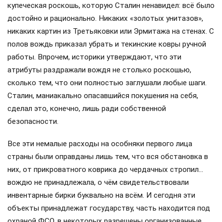
купеческая роскошь, которую Сталин ненавидел: всё было
достойно и рационально. Никаких «золотых унитазов»,
никаких картин из Третьяковки или Эрмитажа на стенах. С
полов вождь приказал убрать и текинские ковры ручной
работы. Впрочем, историки утверждают, что эти
атрибуты раздражали вождя не столько роскошью,
сколько тем, что они полностью заглушали любые шаги.
Сталин, маниакально опасавшийся покушения на себя,
сделал это, конечно, лишь ради собственной
безопасности.
Все эти немалые расходы на особняки первого лица
страны были оправданы лишь тем, что вся обстановка в
них, от прикроватного коврика до чердачных стропил…
вождю не принадлежала, о чём свидетельствовали
инвентарные бирки буквально на всём. И сегодня эти
объекты принадлежат государству, часть находится под
охраной ФСО, в некоторых разрешены организованные