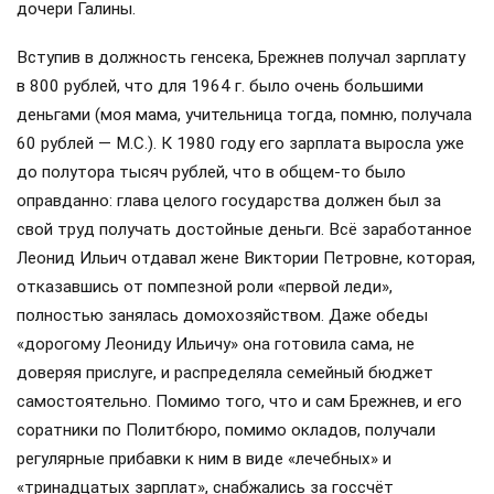
дочери Галины.
Вступив в должность генсека, Брежнев получал зарплату
в 800 рублей, что для 1964 г. было очень большими
деньгами (моя мама, учительница тогда, помню, получала
60 рублей — М.С.). К 1980 году его зарплата выросла уже
до полутора тысяч рублей, что в общем-то было
оправданно: глава целого государства должен был за
свой труд получать достойные деньги. Всё заработанное
Леонид Ильич отдавал жене Виктории Петровне, которая,
отказавшись от помпезной роли «первой леди»,
полностью занялась домохозяйством. Даже обеды
«дорогому Леониду Ильичу» она готовила сама, не
доверяя прислуге, и распределяла семейный бюджет
самостоятельно. Помимо того, что и сам Брежнев, и его
соратники по Политбюро, помимо окладов, получали
регулярные прибавки к ним в виде «лечебных» и
«тринадцатых зарплат», снабжались за госсчёт