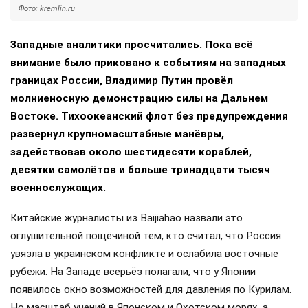
Фото: kremlin.ru
Западные аналитики просчитались. Пока всё
внимание было приковано к событиям на западных
границах России, Владимир Путин провёл
молниеносную демонстрацию силы на Дальнем
Востоке. Тихоокеанский флот без предупреждения
развернул крупномасштабные манёвры,
задействовав около шестидесяти кораблей,
десятки самолётов и больше тринадцати тысяч
военнослужащих.
Китайские журналисты из Baijiahao назвали это
оглушительной пощёчиной тем, кто считал, что Россия
увязла в украинском конфликте и ослабила восточные
рубежи. На Западе всерьёз полагали, что у Японии
появилось окно возможностей для давления по Курилам.
Но масштаб учений в Японском и Охотском морях, а