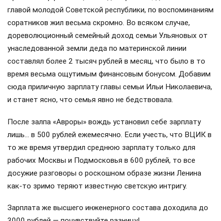
главой молодой Советской республики, по воспоминаниям
соратников жил весьма скромно. Во всяком случае,
дореволюционный семейный доход семьи Ульяновых от
унаследованной земли деда по материнской линии
составлял более 2 тысяч рублей в месяц, что было в то
время весьма ощутимым финансовым бонусом. Добавим
сюда приличную зарплату главы семьи Ильи Николаевича,
и станет ясно, что семья явно не бедствовала.
После залпа «Авроры» вождь установил себе зарплату
лишь… в 500 рублей ежемесячно. Если учесть, что ВЦИК в
то же время утвердил среднюю зарплату только для
рабочих Москвы и Подмосковья в 600 рублей, то все
досужие разговоры о роскошном образе жизни Ленина
как-то зримо теряют известную светскую интригу.
Зарплата же высшего инженерного состава доходила до
3000 рублей — почувствуйте разницу!