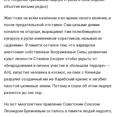
объятия весьма редко).
Жил тоже на всём казённом и во время своего величия, и
после предательской отставки. Сам целыми днями
копался на огороде, выращивал там полюбившуюся
кукурузу и ругал изменников-соратников, называя их
«дурнями». В памяти остался тем, что варварски
уничтожил собственные Вооружённые Силы, развенчал
культ личности Сталина (скорее чтобы укрыть от
обнародования и личное участие в «большом терроре» —
АН), запустил человека в космос, на паях с Кеннеди
разрулил созданный им же Карибский кризис и загубил
пахотой целинные земли. Потому и слухи об этом лидере
разнятся до сих пор…
Но вот многолетнее правление Советским Союзом
Леонидом Брежневым осталось в памяти людей надолго,