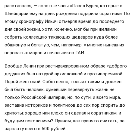
расставался, — золотые часы «Павел Буре», которые в
Швейцарии ему на день рождения подарили соратники. По
этому хронографу Ильич отмерял время до последнего
дня своей жизни, хотя, конечно, мог бы при желании
собрать коллекцию тикающих шедевров куда более
обширную и богатую, чем, например, у многих нынешних
вороватых мэров и начальников ГАИ…
Вообще Ленин при растиражированном образе «доброго
дедушки» был натурой архисложной и противоречивой.
Порой жестокой. Собственно, только таким и должен
был быть человек, сумевший перевернуть жизнь не
только Российской империи, но, по сути, и всего мира,
заставив историков и политиков до сих пор спорить до
хрипоты: хорошо или плохо он сделал и соратникам, и
будущим поколениям? Причём, как принято считать, за
зарплату всего в 500 рублей…