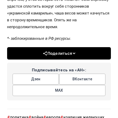
удастся сплотить вокруг себя сторонников
«украинской камарильи», чаша весов может качнуться
в сторону временщиков. Опять же на
непродолжительное время.
*- заблокированные в РФ ресурсы.
Поделиться
Подписывайтесь на «АН»:
Дзен
ВКонтакте
МАХ
#
политика
#
война
#
европа
#
коалиция желающих