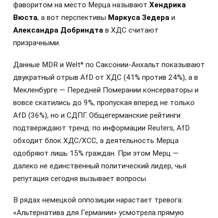
фаворитом на место Мерца называют
Хендрика
Вюста
, а вот перспективы
Маркуса Зедера
и
Александра Добриндта
в ХДС считают
призрачными.
Данные MDR и Welt* по Саксонии-Анхальт показывают
двукратный отрыв AfD от ХДС (41% против 24%), а в
Мекленбурге — Передней Померании консерваторы и
вовсе скатились до 9%, пропуская вперед не только
AfD (36%), но и СДПГ. Общегерманские рейтинги
подтверждают тренд: по информации Reuters, AfD
обходит блок ХДС/ХСС, а деятельность Мерца
одобряют лишь 15% граждан. При этом Мерц —
далеко не единственный политический лидер, чья
репутация сегодня вызывает вопросы.
В рядах немецкой оппозиции нарастает тревога:
«Альтернатива для Германии» усмотрела прямую