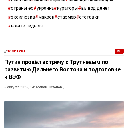
#
страны ес
#
украина
#
кураторы
#
вывод денег
#
эксклюзив
#
макрон
#
стармер
#
отставки
#
новые лидеры
//
ПОЛИТИКА
13+
Путин провёл встречу с Трутневым по
развитию Дальнего Востока и подготовке
к ВЭФ
6 августа 2026, 14:32
Иван Тихонов
,