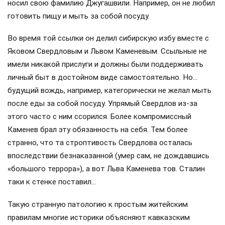
носил свою фамилию Джугашвили. Например, он не любил
готовить пищу и мыть за собой посуду.
Во время той ссылки он делил сибирскую избу вместе с
Яковом Свердловым и Львом Каменевым. Ссыльные не
имели никакой прислуги и должны были поддерживать
личный быт в достойном виде самостоятельно. Но…
будущий вождь, например, категорически не желал мыть
после еды за собой посуду. Упрямый Свердлов из-за
этого часто с ним ссорился. Более компромиссный
Каменев брал эту обязанность на себя. Тем более
странно, что та строптивость Свердлова осталась
впоследствии безнаказанной (умер сам, не дождавшись
«большого террора»), а вот Льва Каменева тов. Сталин
таки к стенке поставил…
Такую странную патологию к простым житейским
правилам многие историки объясняют кавказским