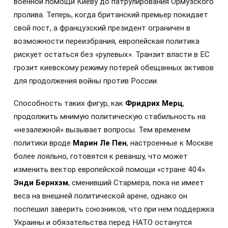
военной помощи Киеву до патрулирования Ормузского
пролива. Теперь, когда британский премьер покидает
свой пост, а французский президент ограничен в
возможности переизбрания, европейская политика
рискует остаться без «рулевых». Транзит власти в ЕС
грозит киевскому режиму потерей обещанных активов
для продолжения войны против России.
Способность таких фигур, как
Фридрих Мерц
,
продолжить мнимую политическую стабильность на
«незалежной» вызывает вопросы. Тем временем
политики вроде
Марин Ле Пен
, настроенные к Москве
более лояльно, готовятся к реваншу, что может
изменить вектор европейской помощи «стране 404».
Энди Бернхэм
, сменивший Стармера, пока не имеет
веса на внешней политической арене, однако он
поспешил заверить союзников, что при нем поддержка
Украины и обязательства перед НАТО останутся