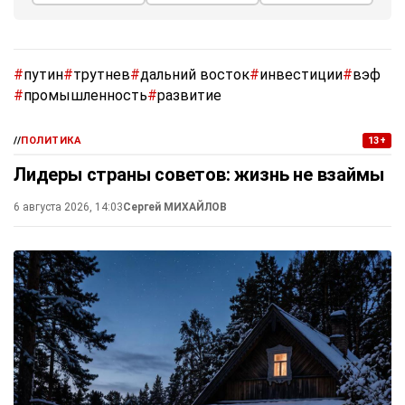
#
путин
#
трутнев
#
дальний восток
#
инвестиции
#
вэф
#
промышленность
#
развитие
//
ПОЛИТИКА
13+
Лидеры страны советов: жизнь не взаймы
6 августа 2026, 14:03
Сергей МИХАЙЛОВ