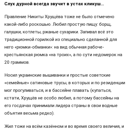
Слух дурной всегда звучит в устах кликуш…
Правление Никиты Хрущёва тоже не было отмечено
какой-либо роскошью. Любил простую пищу: борщ,
галушки, котлеты, ржаные сухарики. Запивал всё это
традиционной горилкой из специально сделанной для
него «рюмки-обманки»: на вид обычная рабоче-
крестьянская рюмка «на троих», а по сути недомерок на
20 граммов.
Носил украинские вышиванки и простые советские
«семейные» сатиновые трусы, в которых и по резиденции
мог прогуливаться, и в бассейне плавать (купаться,
кстати, Хрущёв не особо любил, а потому бассейны на
его госдачах принимали лидера страны в свои водные
объятия весьма редко).
Жил тоже на всём казённом и во время своего величия, и