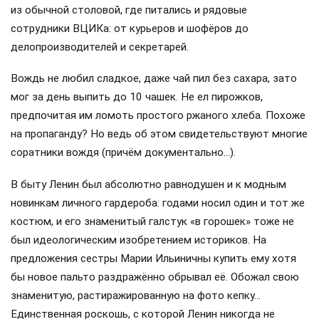
из обычной столовой, где питались и рядовые
сотрудники ВЦИКа: от курьеров и шофёров до
делопроизводителей и секретарей.
Вождь не любил сладкое, даже чай пил без сахара, зато
мог за день выпить до 10 чашек. Не ел пирожков,
предпочитая им ломоть простого ржаного хлеба. Похоже
на пропаганду? Но ведь об этом свидетельствуют многие
соратники вождя (причём документально…).
В быту Ленин был абсолютно равнодушен и к модным
новинкам личного гардероба: годами носил один и тот же
костюм, и его знаменитый галстук «в горошек» тоже не
был идеологическим изобретением историков. На
предложения сестры Марии Ильиничны купить ему хотя
бы новое пальто раздражённо обрывал её. Обожал свою
знаменитую, растиражированную на фото кепку…
Единственная роскошь, с которой Ленин никогда не