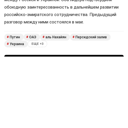
обоюдную заинтересованность в дальнейшем развитии
российско-эмиратского сотрудничества. Предыдущий
разговор между ними состоялся в мае.
Путин
ОАЭ
аль Нахайян
Персидский залив
#
#
#
#
Украина
#
ЕЩЕ +3
Поделиться
Подписывайтесь на «АН»:
Дзен
ВКонтакте
МАХ
Показать еще