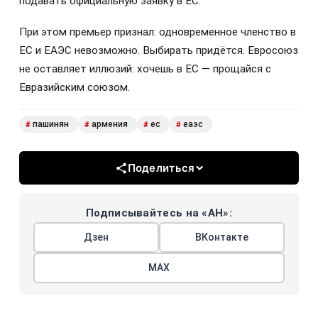
подавать официальную заявку в ЕС.
При этом премьер признал: одновременное членство в
ЕС и ЕАЭС невозможно. Выбирать придётся. Евросоюз
не оставляет иллюзий: хочешь в ЕС — прощайся с
Евразийским союзом.
пашинян
армения
ес
еаэс
#
#
#
#
Поделиться
Подписывайтесь на «АН»:
Дзен
ВКонтакте
МАХ