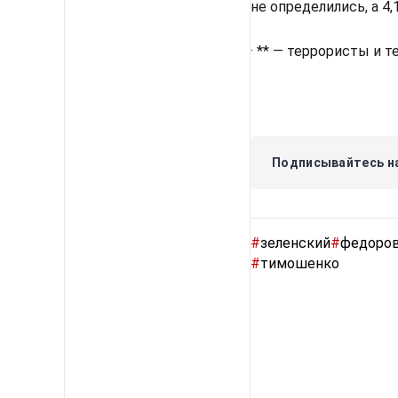
не определились, а 4
· ** — террористы и 
Подписывайтесь на
#
зеленский
#
федоро
#
тимошенко