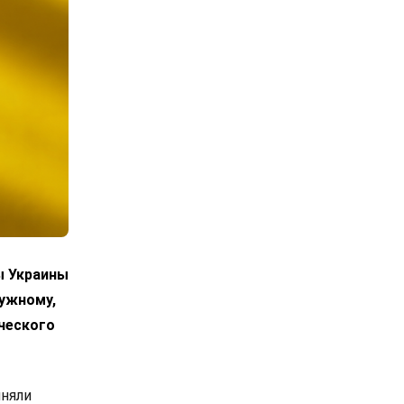
ы Украины
лужному,
ческого
иняли