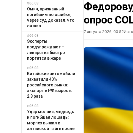
Федорову
06.08
Омич, признанный
погибшим по ошибке,
опрос СО
через суд доказал, что
он жив
7 августа 2026, 00:52
Исто
06.08
Эксперты
предупреждают –
лекарства быстро
портятся в жаре
06.08
Китайские автомобили
захватили 40%
российского рынка:
экспорт в РФ вырос в
2,3 раза
06.08
Удар молнии, медведь
и погибшая лошадь:
морпех выжил в
алтайской тайге после