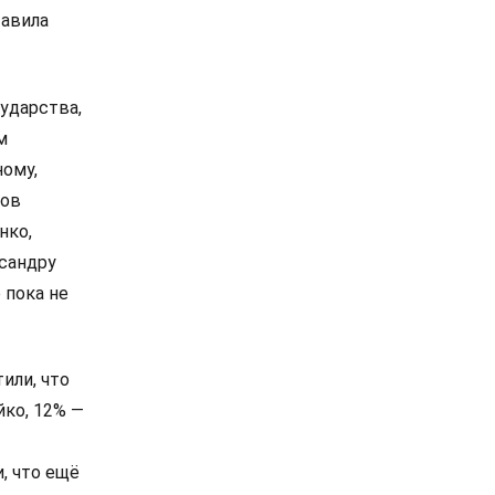
тавила
ударства,
м
ному,
сов
нко,
сандру
 пока не
или, что
йко, 12% —
, что ещё