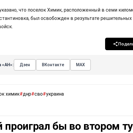
указано, что поселок Химик, расположенный в семи килом
нстантиновка, был освобожден в результате решительных
ойск.
Подел
 «АН»:
Дзен
ВКонтакте
МАХ
ок химик
#
днр
#
сво
#
украина
 проиграл бы во втором т