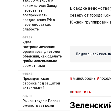
Хазин объяснил, в
каком случае Запад
В сводке ведомства 
перестанет
северу от города Ко
воспринимать
предложения РФ о
Южной группировки в
переговорах как
слабость
17:37
«Два
гастрономических
ориентира»: диетолог
Подписывайтесь на
объяснил, как сделать
грибы максимально
ароматными
16:47
#
минобороны
#
посел
Президентская
стройка под защитой
«отказных»?
//
ПОЛИТИКА
06.08
Рынок труда в России
Зеленский
сменил цвет кожи