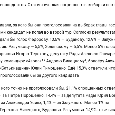
респондентов. Статистическая погрешность выборки сос
али, за кого бы они проголосовали на выборах главы гос
и кандидат не попал во второй тур. Согласно результата
дали бы голос Федорову, 13,6% — Буданову, 12,9% — Залуж
ию Разумкову — 5,5%, Зеленскому — 5,5%. Менее 5% голо
арькова Игорю Терехову, депутату Рады Алексею Гончаре
у командиру «Азова»** Андрею Билецкому*, боксёру Алек
 «Батькивщина» Юлии Тимошенко. Ещё 15,3% ответили, что
 проголосовали бы за другого кандидата.
а кого точно не проголосовали бы, 21,1% опрошенных ответ
 — за Петра Порошенко, 14,4% — за депутата Рады Юрия Бо
 за Александра Усика, 1,4% — за Залужного. Менее 1% не
Терехова, Билецкого, Буданова, Разумкова. 14,9% ответили