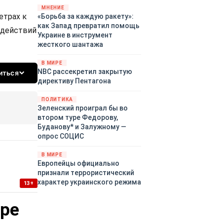
«страны 404» в следующем
МНЕНИЕ
етрах к
«Борьба за каждую ракету»:
году. Однако киевские
как Запад превратил помощь
временщики не торопятся
 действий
Украине в инструмент
заключать мир - ведь есть
жесткого шантажа
поддержка в ЕС.
Политический кризис в
В МИРЕ
Британии и Германии, выборы
NBC рассекретил закрытую
иться
во Франции могут полностью
директиву Пентагона
изменить геополитический
ландшафт в мире, пока
ПОЛИТИКА
Зеленский ожидает выборов
Зеленский проиграл бы во
в США.
втором туре Федорову,
Буданову* и Залужному —
опрос СОЦИС
В МИРЕ
Европейцы официально
признали террористический
характер украинского режима
13+
уре