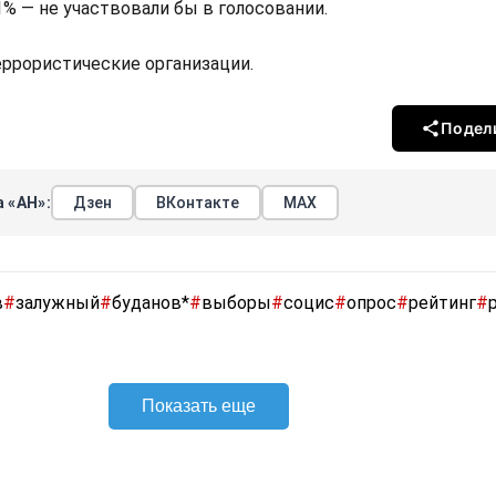
,1% — не участвовали бы в голосовании.
террористические организации.
Подел
 «АН»:
Дзен
ВКонтакте
МАХ
в
#
залужный
#
буданов*
#
выборы
#
социс
#
опрос
#
рейтинг
#
Показать еще