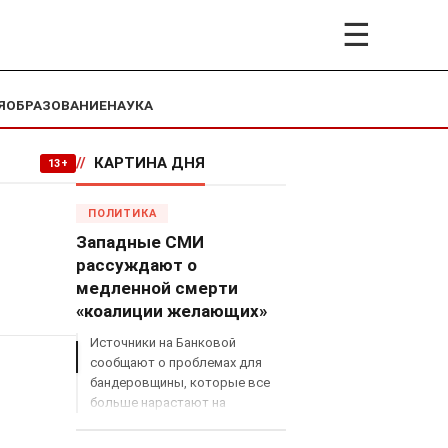
☰
Я
ОБРАЗОВАНИЕ
НАУКА
//
КАРТИНА ДНЯ
13+
ПОЛИТИКА
Западные СМИ
рассуждают о
медленной смерти
«коалиции желающих»
Источники на Банковой
сообщают о проблемах для
бандеровщины, которые все
больше нарастают на
международном поле, что
сильно ударит по позициям