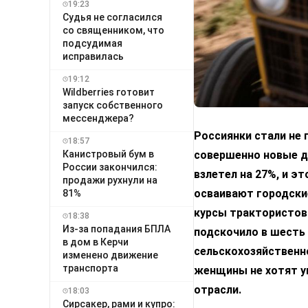
19:23
Судья не согласился
со священником, что
подсудимая
исправилась
19:12
Wildberries готовит
запуск собственного
мессенджера?
Россиянки стали не 
18:57
Канистровый бум в
совершенно новые дл
России закончился:
взлетел на 27%, и э
продажи рухнули на
осваивают городски
81%
курсы трактористов
18:38
Из-за попадания БПЛА
подскочило в шесть 
в дом в Керчи
сельскохозяйственно
изменено движение
транспорта
женщины не хотят уп
отрасли.
18:03
Сирсакер, рами и купро: