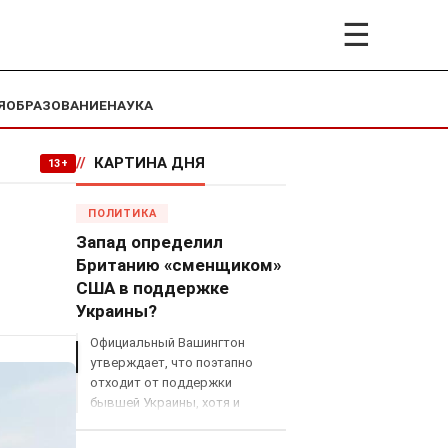
☰
Я
ОБРАЗОВАНИЕ
НАУКА
//
КАРТИНА ДНЯ
13+
ПОЛИТИКА
Запад определил
Британию «сменщиком»
США в поддержке
Украины?
Официальный Вашингтон
утверждает, что поэтапно
отходит от поддержки
бывшей Украины, хотя и
продолжает снабжать ВСУ
разведданными и поставлять