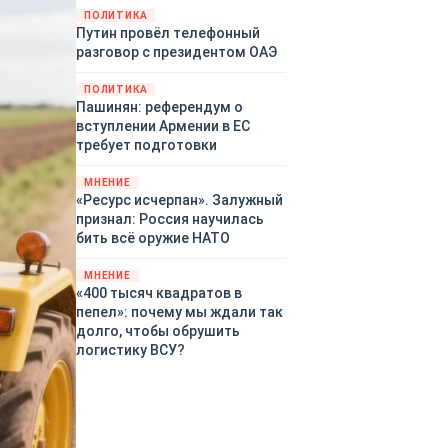
закупленное ранее оружие.
ПОЛИТИКА
Путин провёл телефонный
Также американская
разговор с президентом ОАЭ
администрация скидывает на
европейцев снабжение
ПОЛИТИКА
киевского режима оружием,
Пашинян: референдум о
которое стремится продавать
вступлении Армении в ЕС
всем новым снабженцам.
требует подготовки
Однако часто возникают
предположения о возможном
МНЕНИЕ
«сменщике» американцев на
«Ресурс исчерпан». Залужный
этом позорном посту.
признал: Россия научилась
Рассмотрим, кто же рвётся на
бить всё оружие НАТО
место «миротворцев».
МНЕНИЕ
«400 тысяч квадратов в
пепел»: почему мы ждали так
долго, чтобы обрушить
логистику ВСУ?