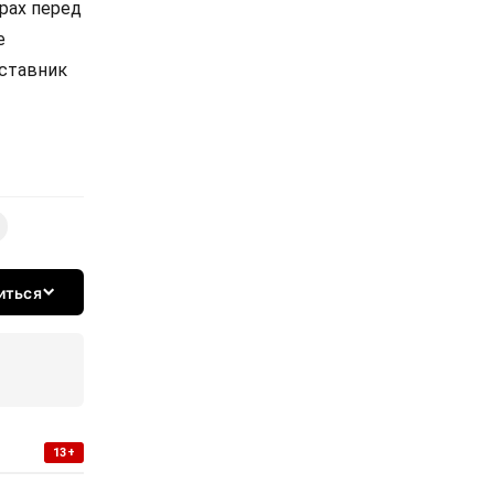
трах перед
е
аставник
иться
13+