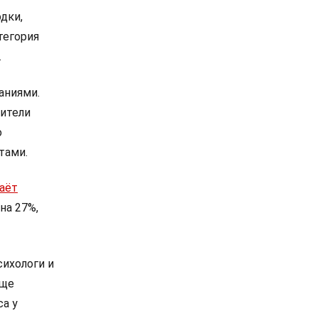
дки,
тегория
.
аниями.
дители
о
тами.
аёт
на 27%,
сихологи и
аще
са у