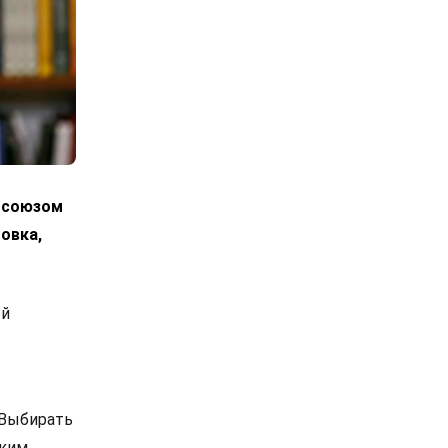
росоюзом
овка,
ой
 Выбирать
ским