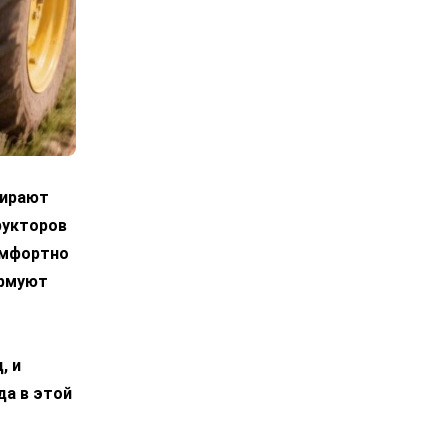
бирают
рукторов
омфортно
урмуют
, и
да в этой