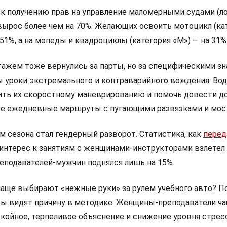
 к получению прав на управление маломерными судами (ло
 вырос более чем на 70%. Желающих освоить мотоцикл (ка
 51%, а на мопеды и квадроциклы (категория «М») — на 31%
ажем тоже вернулись за парты, но за специфическими зн
 уроки экстремального и контраварийного вождения. Во
ить их скоростному маневрированию и помочь довести д
е ежедневные маршруты с пугающими развязками и мос
 сезона стал гендерный разворот. Статистика, как
перед
а: интерес к занятиям с женщинами-инструкторами взлетел 
реподавателей-мужчин поднялся лишь на 15%.
чаще выбирают «нежные руки» за рулем учебного авто? П
ы видят причину в методике. Женщины-преподаватели ч
койное, терпеливое объяснение и снижение уровня стрес