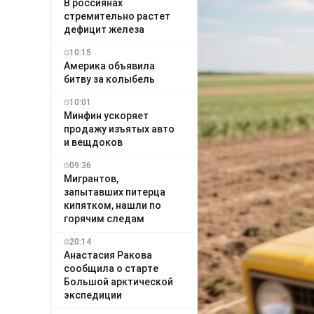
В россиянах
стремительно растет
дефицит железа
10:15
Америка объявила
битву за колыбель
10:01
Минфин ускоряет
продажу изъятых авто
и вещдоков
09:36
Мигрантов,
запытавших питерца
кипятком, нашли по
горячим следам
20:14
Анастасия Ракова
сообщила о старте
Большой арктической
экспедиции