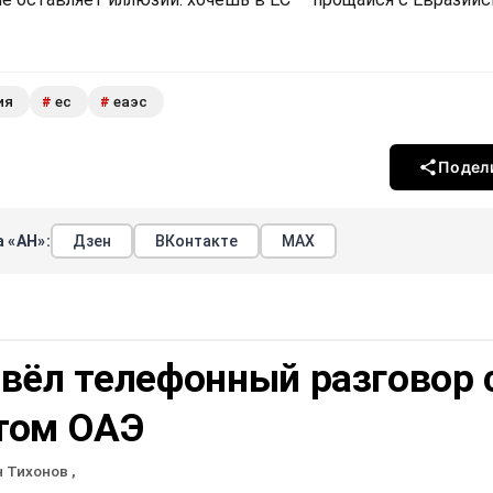
ия
ес
еаэс
#
#
Подел
 «АН»:
Дзен
ВКонтакте
МАХ
вёл телефонный разговор 
том ОАЭ
н Тихонов
,