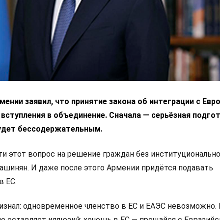
ении заявил, что принятие закона об интеграции с Ев
 вступления в объединение. Сначала — серьёзная подгот
удет бессодержательным.
 этот вопрос на решение граждан без институциональн
Пашинян. И даже после этого Армении придётся подавать
в ЕС.
изнал: одновременное членство в ЕС и ЕАЭС невозможно.
не оставляет иллюзий: хочешь в ЕС — прощайся с Евразий