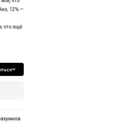
или, что
йко, 12% —
, что ещё
иться
разумков