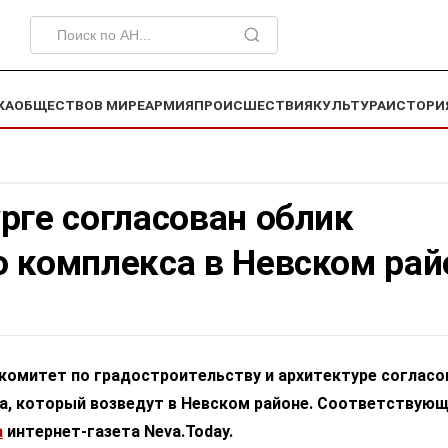
КА
ОБЩЕСТВО
В МИРЕ
АРМИЯ
ПРОИСШЕСТВИЯ
КУЛЬТУРА
ИСТОРИ
рге согласован облик
о комплекса в Невском рай
комитет по градостроительству и архитектуре согласо
а, который возведут в Невском районе. Соответствую
а
интернет-газета Neva.Today.