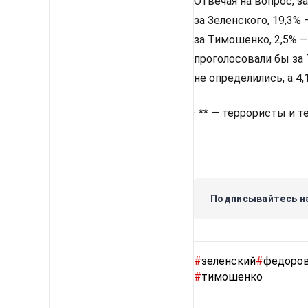
Отвечая на вопрос, з
за Зеленского, 19,3%
за Тимошенко, 2,5% —
проголосовали бы за 
не определились, а 4
· ** — террористы и 
Подписывайтесь на
#
зеленский
#
федоро
#
тимошенко