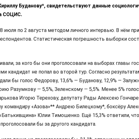
 Кириллу Буданову*, свидетельствуют данные социологи
а СОЦИС.
8 июля по 2 августа методом личного интервью. В нём пр
респондентов. Статистическая погрешность выборки сос
али, за кого бы они проголосовали на выборах главы гос
и кандидат не попал во второй тур. Согласно результата
дали бы голос Федорову, 13,6% — Буданову, 12,9% — Залуж
ию Разумкову — 5,5%, Зеленскому — 5,5%. Менее 5% голо
арькова Игорю Терехову, депутату Рады Алексею Гончаре
у командиру «Азова»** Андрею Билецкому*, боксёру Алек
 «Батькивщина» Юлии Тимошенко. Ещё 15,3% ответили, что
 проголосовали бы за другого кандидата.