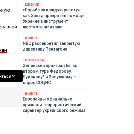
«страны 404» в следующем
МНЕНИЕ
ьную
«Борьба за каждую ракету»:
году. Однако киевские
как Запад превратил помощь
временщики не торопятся
Украине в инструмент
заключать мир - ведь есть
бразной
жесткого шантажа
поддержка в ЕС.
Политический кризис в
В МИРЕ
Британии и Германии, выборы
NBC рассекретил закрытую
во Франции могут полностью
директиву Пентагона
или
изменить геополитический
ландшафт в мире, пока
ПОЛИТИКА
Зеленский ожидает выборов
Зеленский проиграл бы во
в США.
втором туре Федорову,
иться
Буданову* и Залужному —
опрос СОЦИС
В МИРЕ
Европейцы официально
признали террористический
характер украинского режима