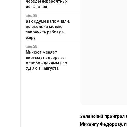
череды невероятных
испытаний
06.08
В Госдуме напомнили,
во сколько можно
закончить работу в
жару
06.08
Минюст меняет
систему надзора за
освобожденными по
УДО с 11 августа
Зеленский проиграл
Михаилу Федорову, п