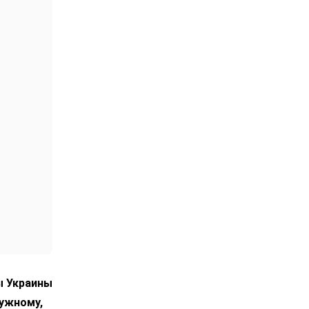
ы Украины
лужному,