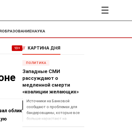
☰
Я
ОБРАЗОВАНИЕ
НАУКА
//
КАРТИНА ДНЯ
13+
ПОЛИТИКА
Западные СМИ
оне
рассуждают о
медленной смерти
«коалиции желающих»
Источники на Банковой
сообщают о проблемах для
вал облик
бандеровщины, которые все
щую
больше нарастают на
международном поле, что
сильно ударит по позициям