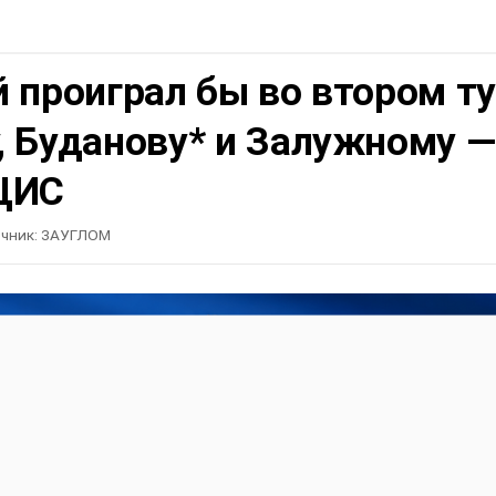
 проиграл бы во втором т
, Буданову* и Залужному —
ЦИС
чник:
ЗАУГЛОМ