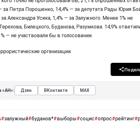
а кого точно не проголосовали бы, 21,1% опрошенных ответ
 — за Петра Порошенко, 14,4% — за депутата Рады Юрия Бо
 за Александра Усика, 1,4% — за Залужного. Менее 1% не
Терехова, Билецкого, Буданова, Разумкова. 14,9% ответили
,1% — не участвовали бы в голосовании.
террористические организации.
Подел
 «АН»:
Дзен
ВКонтакте
МАХ
в
#
залужный
#
буданов*
#
выборы
#
социс
#
опрос
#
рейтинг
#