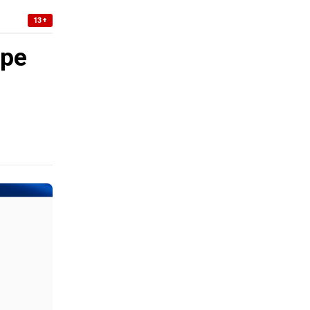
13+
уре