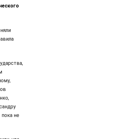
ческого
иняли
тавила
ударства,
м
ному,
сов
нко,
сандру
 пока не