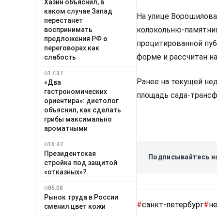
Хазин объяснил, в
каком случае Запад
На улице Ворошилова
перестанет
колокольню-памятник
воспринимать
предложения РФ о
процитированной пуб
переговорах как
форме и рассчитан на
слабость
17:37
Ранее на текущей не
«Два
гастрономических
площадь сада-трансф
ориентира»: диетолог
объяснил, как сделать
грибы максимально
ароматными
16:47
Президентская
Подписывайтесь на
стройка под защитой
«отказных»?
06.08
Рынок труда в России
#
санкт-петербург
#
н
сменил цвет кожи