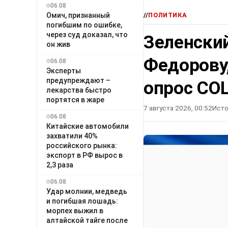
06.08
Омич, признанный
//
ПОЛИТИКА
погибшим по ошибке,
через суд доказал, что
Зеленский
он жив
Федорову
06.08
Эксперты
предупреждают –
опрос СО
лекарства быстро
портятся в жаре
7 августа 2026, 00:52
Исто
06.08
Китайские автомобили
захватили 40%
российского рынка:
экспорт в РФ вырос в
2,3 раза
06.08
Удар молнии, медведь
и погибшая лошадь:
морпех выжил в
алтайской тайге после