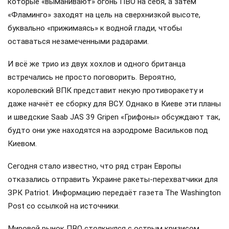
которые «выманивают» огонь ПВО на себя, а затем
«Фламинго» заходят на цель на сверхнизкой высоте,
буквально «прижимаясь» к водной глади, чтобы
оставаться незамеченными радарами.
И всё же трио из двух хохлов и одного британца
встречались не просто поговорить. Вероятно,
королевский ВПК представит некую противоракету и
даже начнёт ее сборку для ВСУ. Однако в Киеве эти планы
и шведские Saab JAS 39 Gripen «Грифоны» обсуждают так,
будто они уже находятся на аэродроме Васильков под
Киевом.
Сегодня стало известно, что ряд стран Европы
отказались отправить Украине ракеты-перехватчики для
ЗРК Patriot. Информацию передаёт газета The Washington
Post со ссылкой на источники.
Мировой рынок ПВО столкнулся с острым кризисом