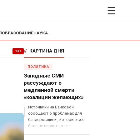
☰
Я
ОБРАЗОВАНИЕ
НАУКА
//
КАРТИНА ДНЯ
13+
ПОЛИТИКА
Западные СМИ
рассуждают о
медленной смерти
«коалиции желающих»
Источники на Банковой
сообщают о проблемах для
бандеровщины, которые все
больше нарастают на
международном поле, что
сильно ударит по позициям