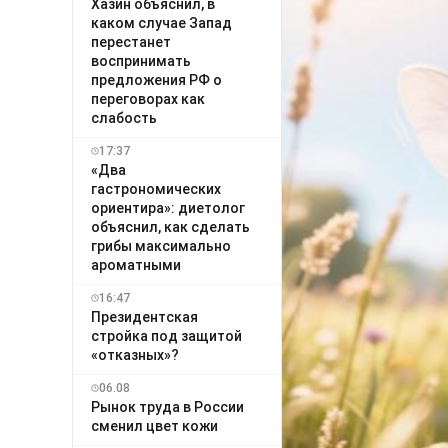
Хазин объяснил, в
каком случае Запад
перестанет
воспринимать
предложения РФ о
переговорах как
слабость
17:37
«Два
гастрономических
ориентира»: диетолог
объяснил, как сделать
грибы максимально
ароматными
16:47
Президентская
стройка под защитой
«отказных»?
06.08
Рынок труда в России
сменил цвет кожи