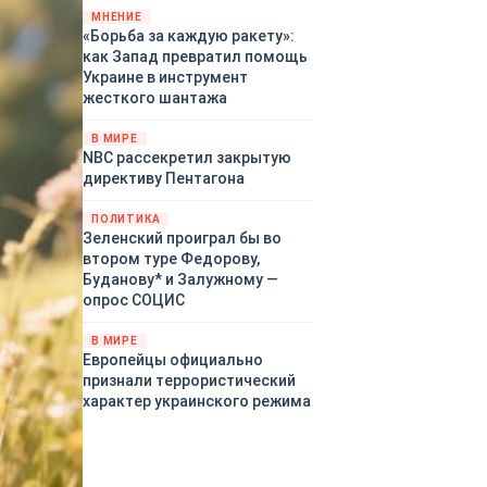
«страны 404» в следующем
МНЕНИЕ
«Борьба за каждую ракету»:
году. Однако киевские
как Запад превратил помощь
временщики не торопятся
Украине в инструмент
заключать мир - ведь есть
жесткого шантажа
поддержка в ЕС.
Политический кризис в
В МИРЕ
Британии и Германии, выборы
NBC рассекретил закрытую
во Франции могут полностью
директиву Пентагона
изменить геополитический
ландшафт в мире, пока
ПОЛИТИКА
Зеленский ожидает выборов
Зеленский проиграл бы во
в США.
втором туре Федорову,
Буданову* и Залужному —
опрос СОЦИС
В МИРЕ
Европейцы официально
признали террористический
характер украинского режима