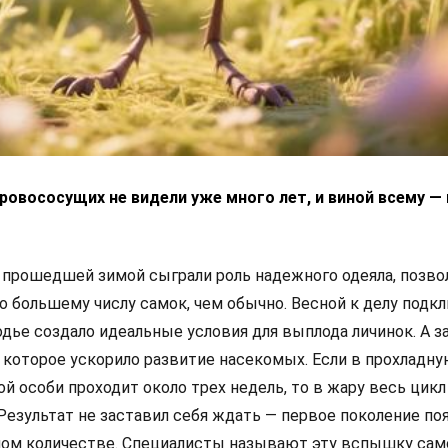
ровососущих не видели уже много лет, и виной всему —
прошедшей зимой сыграли роль надежного одеяла, позво
о большему числу самок, чем обычно. Весной к делу подк
дье создало идеальные условия для выплода личинок. А з
 которое ускорило развитие насекомых. Если в прохладну
ой особи проходит около трех недель, то в жару весь цикл
Результат не заставил себя ждать — первое поколение по
мном количестве. Специалисты называют эту вспышку сам