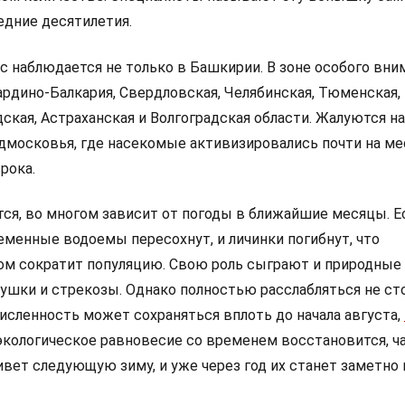
едние десятилетия.
с наблюдается не только в Башкирии. В зоне особого вни
ардино-Балкария, Свердловская, Челябинская, Тюменская,
ская, Астраханская и Волгоградская области. Жалуются на
дмосковья, где насекомые активизировались почти на ме
рока.
тся, во многом зависит от погоды в ближайшие месяцы. Е
еменные водоемы пересохнут, и личинки погибнут, что
м сократит популяцию. Свою роль сыграют и природные 
ушки и стрекозы. Однако полностью расслабляться не сто
исленность может сохраняться вплоть до начала августа,
 экологическое равновесие со временем восстановится, ч
вет следующую зиму, и уже через год их станет заметно