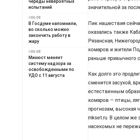
череды невероятных
значительной за посл
испытаний
06.08
Пик нашествия сейча
В Госдуме напомнили,
во сколько можно
оказались также Каб
закончить работу в
Рязанская, Нижегород
жару
комаров и жители По
06.08
Минюст меняет
раньше привычного с
систему надзора за
освобожденными по
Как долго это продли
УДО с 11 августа
сменится засухой, вр
естественным образо
комаров — птицы, ляг
прогнозам, высокая ч
mkset.ru. В целом же
насекомых не пережи