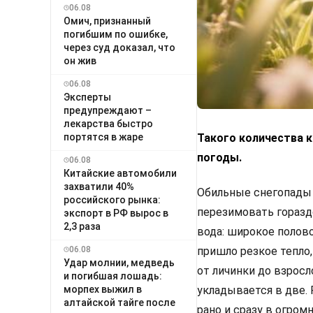
06.08
Омич, признанный
погибшим по ошибке,
через суд доказал, что
он жив
06.08
Эксперты
предупреждают –
лекарства быстро
портятся в жаре
Такого количества к
погоды.
06.08
Китайские автомобили
захватили 40%
Обильные снегопады 
российского рынка:
перезимовать горазд
экспорт в РФ вырос в
2,3 раза
вода: широкое полово
06.08
пришло резкое тепло,
Удар молнии, медведь
от личинки до взросл
и погибшая лошадь:
морпех выжил в
укладывается в две. 
алтайской тайге после
рано и сразу в огро