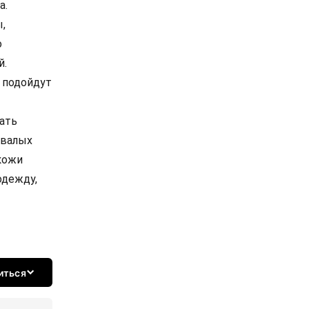
а.
,
о
й.
 подойдут
ать
овалых
кожи
одежду,
иться