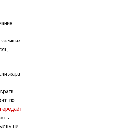
мания
 засилье
сяц
сли жара
враги
ит: по
передаёт
асть
 меньше.