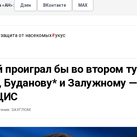
 «АН»:
Дзен
ВКонтакте
МАХ
#
защита от насекомых
#
укус
 проиграл бы во втором т
, Буданову* и Залужному —
ЦИС
чник:
ЗАУГЛОМ