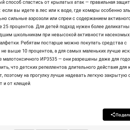
й способ спастись от крылатых атак — правильная защит
если вы идете в лес или к воде, где комары особенно злы
но сильные аэрозоли или спреи с содержанием активног
 25 процентов. Для детей подход нужен более деликатны
дшим школьникам при невысокой активности насекомых
салфетки. Ребятам постарше можно покупать средства с
не выше 10 процентов, а для самых маленьких лучше иск
е малотоксичного ИР3535 — они разрешены даже для год
ить, что детских репеллентов длительного действия для 
т, поэтому на прогулку лучше надевать легкую закрытую 
т и от клещей.
Подел