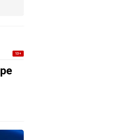
13+
уре