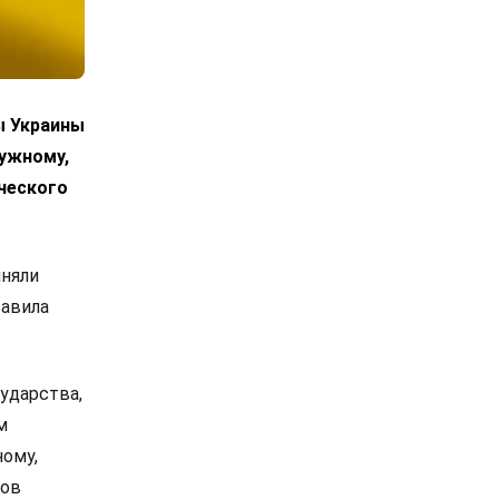
ы Украины
лужному,
ческого
иняли
тавила
ударства,
м
ному,
сов