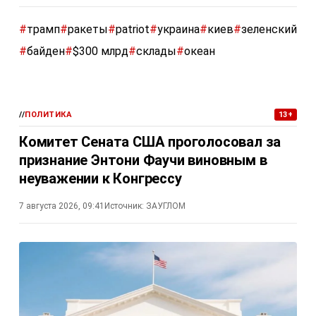
#
трамп
#
ракеты
#
patriot
#
украина
#
киев
#
зеленский
#
байден
#
$300 млрд
#
склады
#
океан
//
ПОЛИТИКА
13+
Комитет Сената США проголосовал за
признание Энтони Фаучи виновным в
неуважении к Конгрессу
7 августа 2026, 09:41
Источник:
ЗАУГЛОМ