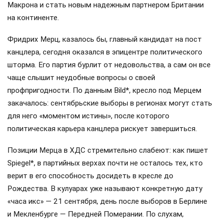
Макрона и стать новым надежным партнером Британии
на континенте.
Фридрих Мерц, казалось бы, главный кандидат на пост
канцлера, сегодня оказался в эпицентре политического
шторма. Его партия бурлит от недовольства, а сам он все
чаще слышит неудобные вопросы о своей
профпригодности. По данным Bild*, кресло под Мерцем
закачалось: сентябрьские выборы в регионах могут стать
для него «моментом истины», после которого
политическая карьера канцлера рискует завершиться.
Позиции Мерца в ХДС стремительно слабеют: как пишет
Spiegel*, в партийных верхах почти не осталось тех, кто
верит в его способность досидеть в кресле до
Рождества. В кулуарах уже называют конкретную дату
«часа икс» — 21 сентября, день после выборов в Берлине
и Мекленбурге — Передней Померании. По слухам,