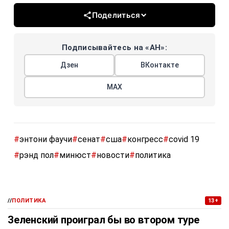
Поделиться
Подписывайтесь на «АН»:
Дзен
ВКонтакте
МАХ
#
энтони фаучи
#
сенат
#
сша
#
конгресс
#
covid 19
#
рэнд пол
#
минюст
#
новости
#
политика
//
ПОЛИТИКА
13+
Зеленский проиграл бы во втором туре