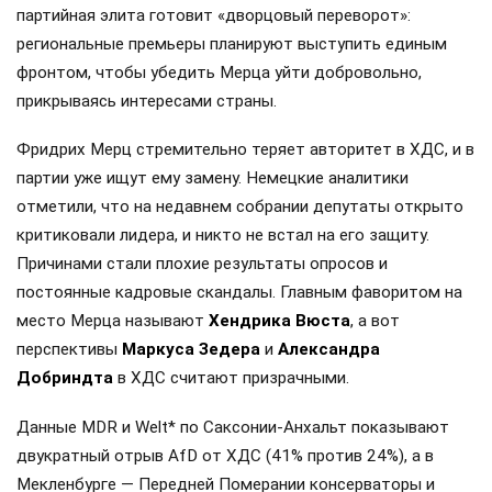
партийная элита готовит «дворцовый переворот»:
региональные премьеры планируют выступить единым
фронтом, чтобы убедить Мерца уйти добровольно,
прикрываясь интересами страны.
Фридрих Мерц стремительно теряет авторитет в ХДС, и в
партии уже ищут ему замену. Немецкие аналитики
отметили, что на недавнем собрании депутаты открыто
критиковали лидера, и никто не встал на его защиту.
Причинами стали плохие результаты опросов и
постоянные кадровые скандалы. Главным фаворитом на
место Мерца называют
Хендрика Вюста
, а вот
перспективы
Маркуса Зедера
и
Александра
Добриндта
в ХДС считают призрачными.
Данные MDR и Welt* по Саксонии-Анхальт показывают
двукратный отрыв AfD от ХДС (41% против 24%), а в
Мекленбурге — Передней Померании консерваторы и