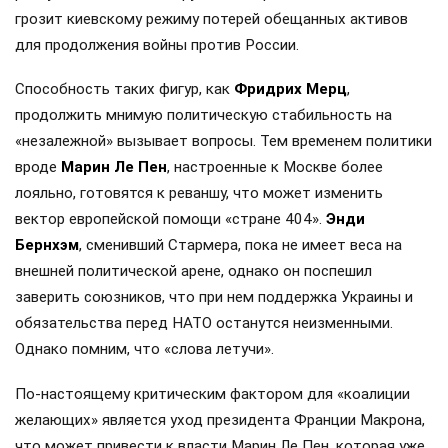
грозит киевскому режиму потерей обещанных активов
для продолжения войны против России.
Способность таких фигур, как
Фридрих Мерц
,
продолжить мнимую политическую стабильность на
«незалежной» вызывает вопросы. Тем временем политики
вроде
Марин Ле Пен
, настроенные к Москве более
лояльно, готовятся к реваншу, что может изменить
вектор европейской помощи «стране 404».
Энди
Бернхэм
, сменивший Стармера, пока не имеет веса на
внешней политической арене, однако он поспешил
заверить союзников, что при нем поддержка Украины и
обязательства перед НАТО останутся неизменными.
Однако помним, что «слова летучи».
По-настоящему критическим фактором для «коалиции
желающих» является уход президента Франции Макрона,
что может привести к власти Марин Ле Пен, которая уже