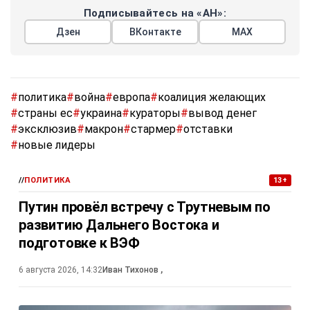
Подписывайтесь на «АН»:
Дзен
ВКонтакте
МАХ
#
политика
#
война
#
европа
#
коалиция желающих
#
страны ес
#
украина
#
кураторы
#
вывод денег
#
эксклюзив
#
макрон
#
стармер
#
отставки
#
новые лидеры
//
ПОЛИТИКА
13+
Путин провёл встречу с Трутневым по
развитию Дальнего Востока и
подготовке к ВЭФ
6 августа 2026, 14:32
Иван Тихонов
,