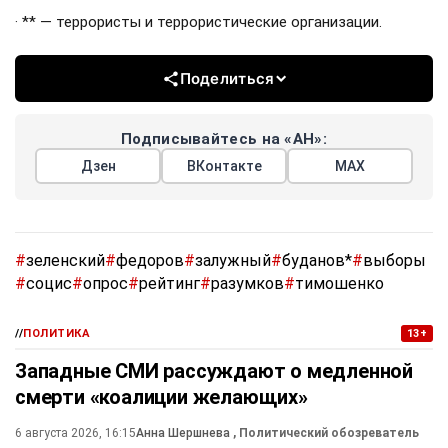
· ** — террористы и террористические организации.
Поделиться
Подписывайтесь на «АН»:
Дзен
ВКонтакте
МАХ
#
зеленский
#
федоров
#
залужный
#
буданов*
#
выборы
#
социс
#
опрос
#
рейтинг
#
разумков
#
тимошенко
//
ПОЛИТИКА
13+
Западные СМИ рассуждают о медленной
смерти «коалиции желающих»
6 августа 2026, 16:15
Анна Шершнева
, Политический обозреватель