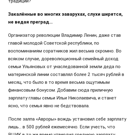
традиции?
Закалённые во многих заварухах, слухи ширятся,
не ведая преград…
Организатор революции Владимир Ленин, даже став
главой молодой Советской республики, по
воспоминаниям соратников жил весьма скромно. Во
всяком случае, дореволюционный семейный доход
семьи Ульяновых от унаследованной земли деда по
материнской линии составлял более 2 тысяч рублей в
месяц, что было в то время весьма ощутимым
финансовым бонусом. Добавим сюда приличную
зарплату главы семьи Ильи Николаевича, и станет
ясно, что семья явно не бедствовала.
После залпа «Авроры» вождь установил себе зарплату
лишь… в 500 рублей ежемесячно. Если учесть, что
ВЦИК в то же время утвердил среднюю зарплату