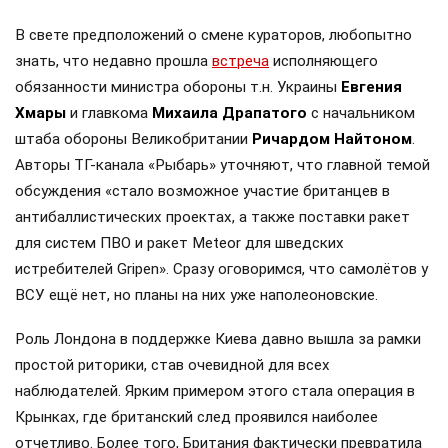
В свете предположений о смене кураторов, любопытно
знать, что недавно прошла
встреча
исполняющего
обязанности министра обороны т.н. Украины
Евгения
Хмары
и главкома
Михаила Драпатого
с начальником
штаба обороны Великобритании
Ричардом Найтоном
.
Авторы ТГ-канала «Рыбарь» уточняют, что главной темой
обсуждения «стало возможное участие британцев в
антибаллистических проектах, а также поставки ракет
для систем ПВО и ракет Meteor для шведских
истребителей Gripen». Сразу оговоримся, что самолётов у
ВСУ ещё нет, но планы на них уже наполеоновские.
Роль Лондона в поддержке Киева давно вышла за рамки
простой риторики, став очевидной для всех
наблюдателей. Ярким примером этого стала операция в
Крынках, где британский след проявился наиболее
отчетливо. Более того, Британия фактически превратила