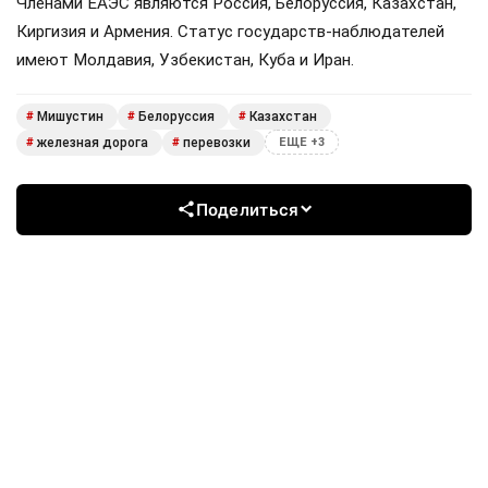
Членами ЕАЭС являются Россия, Белоруссия, Казахстан,
Киргизия и Армения. Статус государств-наблюдателей
имеют Молдавия, Узбекистан, Куба и Иран.
Мишустин
Белоруссия
Казахстан
#
#
#
железная дорога
перевозки
#
#
ЕЩЕ +3
Поделиться
Подписывайтесь на «АН»:
Дзен
ВКонтакте
МАХ
Показать еще