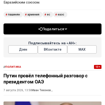
Евразийским союзом.
пашинян
армения
ес
еаэс
#
#
#
#
Поделиться
Подписывайтесь на «АН»:
Дзен
ВКонтакте
МАХ
//
ПОЛИТИКА
13+
Путин провёл телефонный разговор с
президентом ОАЭ
7 августа 2026, 13:58
Иван Тихонов
,