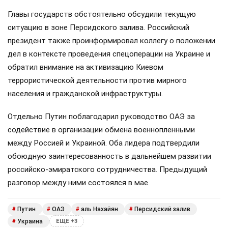
Главы государств обстоятельно обсудили текущую
ситуацию в зоне Персидского залива. Российский
президент также проинформировал коллегу о положении
дел в контексте проведения спецоперации на Украине и
обратил внимание на активизацию Киевом
террористической деятельности против мирного
населения и гражданской инфраструктуры.
Отдельно Путин поблагодарил руководство ОАЭ за
содействие в организации обмена военнопленными
между Россией и Украиной. Оба лидера подтвердили
обоюдную заинтересованность в дальнейшем развитии
российско-эмиратского сотрудничества. Предыдущий
разговор между ними состоялся в мае.
Путин
ОАЭ
аль Нахайян
Персидский залив
#
#
#
#
Украина
#
ЕЩЕ +3