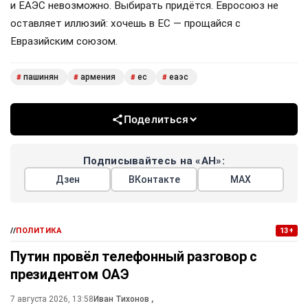
и ЕАЭС невозможно. Выбирать придётся. Евросоюз не
оставляет иллюзий: хочешь в ЕС — прощайся с
Евразийским союзом.
пашинян
армения
ес
еаэс
#
#
#
#
Поделиться
Подписывайтесь на «АН»:
Дзен
ВКонтакте
МАХ
//
ПОЛИТИКА
13+
Путин провёл телефонный разговор с
президентом ОАЭ
7 августа 2026, 13:58
Иван Тихонов
,