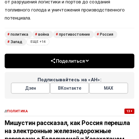
от разрушения логистики и портов до создания
топливного голода и уничтожения производственного
потенциала.
политика
война
противостояние
Россия
#
#
#
#
Запад
#
ЕЩЕ +14
Поделиться
Подписывайтесь на «АН»:
Дзен
ВКонтакте
МАХ
//
ПОЛИТИКА
13+
Мишустин рассказал, как Россия перешла
на электронные железнодорожные
перевозки с Белоруссией и Казахстаном