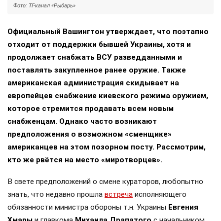
Фото: ТГ-канал «Рыбарь»
Официальный Вашингтон утверждает, что поэтапно
отходит от поддержки бывшей Украины, хотя и
продолжает снабжать ВСУ разведданными и
поставлять закупленное ранее оружие. Также
американская администрация скидывает на
европейцев снабжение киевского режима оружием,
которое стремится продавать всем новым
снабженцам. Однако часто возникают
предположения о возможном «сменщике»
американцев на этом позорном посту. Рассмотрим,
кто же рвётся на место «миротворцев».
В свете предположений о смене кураторов, любопытно
знать, что недавно прошла
встреча
исполняющего
обязанности министра обороны т.н. Украины
Евгения
Хмары
и главкома
Михаила Драпатого
с начальником