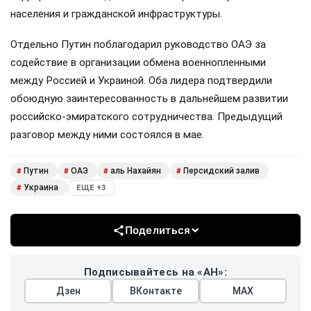
населения и гражданской инфраструктуры.
Отдельно Путин поблагодарил руководство ОАЭ за
содействие в организации обмена военнопленными
между Россией и Украиной. Оба лидера подтвердили
обоюдную заинтересованность в дальнейшем развитии
российско-эмиратского сотрудничества. Предыдущий
разговор между ними состоялся в мае.
Путин
ОАЭ
аль Нахайян
Персидский залив
#
#
#
#
Украина
#
ЕЩЕ +3
Поделиться
Подписывайтесь на «АН»:
Дзен
ВКонтакте
МАХ