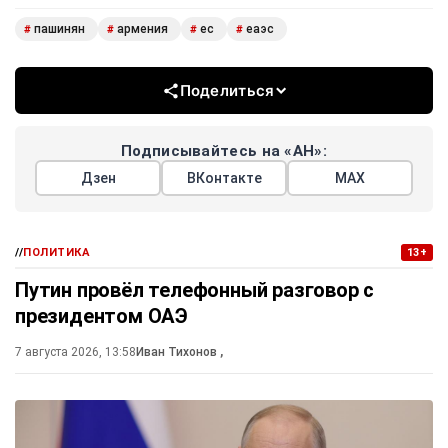
пашинян
армения
ес
еаэс
#
#
#
#
Поделиться
Подписывайтесь на «АН»:
Дзен
ВКонтакте
МАХ
//
ПОЛИТИКА
13+
Путин провёл телефонный разговор с
президентом ОАЭ
7 августа 2026, 13:58
Иван Тихонов
,