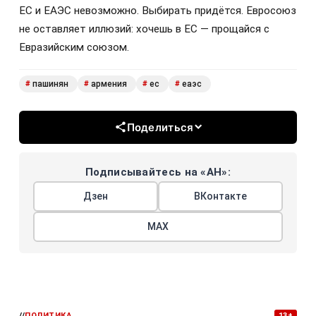
ЕС и ЕАЭС невозможно. Выбирать придётся. Евросоюз
не оставляет иллюзий: хочешь в ЕС — прощайся с
Евразийским союзом.
пашинян
армения
ес
еаэс
#
#
#
#
Поделиться
Подписывайтесь на «АН»:
Дзен
ВКонтакте
МАХ
//
ПОЛИТИКА
13+