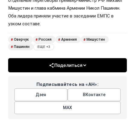
отдельные переговоры премьер-министр РФ Михаил
Мишустин и глава кабмина Армении Никол Пашинян.
Оба лидера приняли участие в заседании ЕМПС в
узком составе.
Оверчук
Россия
Армения
Мишустин
#
#
#
#
Пашинян
#
ЕЩЕ +3
Поделиться
Подписывайтесь на «АН»:
Дзен
ВКонтакте
МАХ