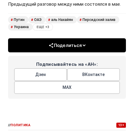
Предыдущий разговор между ними состоялся в мае.
Путин
ОАЭ
аль Нахайян
Персидский залив
#
#
#
#
Украина
#
ЕЩЕ +3
Поделиться
Подписывайтесь на «АН»:
Дзен
ВКонтакте
МАХ
//
ПОЛИТИКА
13+