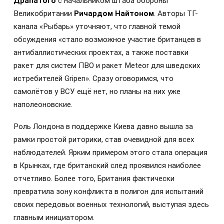
Драпатого
с начальником штаба обороны
Великобритании
Ричардом Найтоном
. Авторы ТГ-
канала «Рыбарь» уточняют, что главной темой
обсуждения «стало возможное участие британцев в
антибаллистических проектах, а также поставки
ракет для систем ПВО и ракет Meteor для шведских
истребителей Gripen». Сразу оговоримся, что
самолётов у ВСУ ещё нет, но планы на них уже
наполеоновские.
Роль Лондона в поддержке Киева давно вышла за
рамки простой риторики, став очевидной для всех
наблюдателей. Ярким примером этого стала операция
в Крынках, где британский след проявился наиболее
отчетливо. Более того, Британия фактически
превратила зону конфликта в полигон для испытаний
своих передовых военных технологий, выступая здесь
главным инициатором.