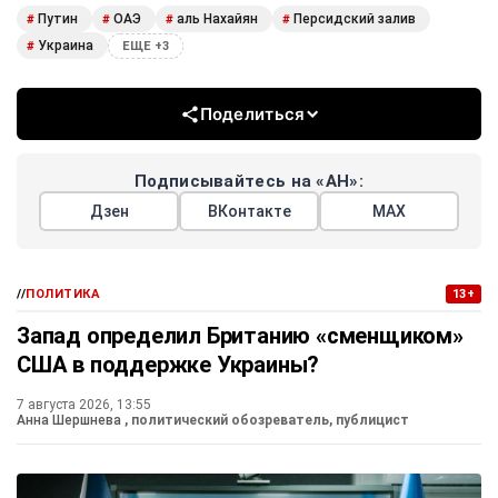
Путин
ОАЭ
аль Нахайян
Персидский залив
#
#
#
#
Украина
#
ЕЩЕ +3
Поделиться
Подписывайтесь на «АН»:
Дзен
ВКонтакте
МАХ
//
ПОЛИТИКА
13+
Запад определил Британию «сменщиком»
США в поддержке Украины?
7 августа 2026, 13:55
Анна Шершнева
, политический обозреватель, публицист