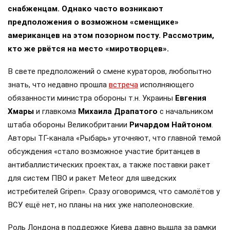
снабженцам. Однако часто возникают
предположения о возможном «сменщике»
американцев на этом позорном посту. Рассмотрим,
кто же рвётся на место «миротворцев».
В свете предположений о смене кураторов, любопытно
знать, что недавно прошла
встреча
исполняющего
обязанности министра обороны т.н. Украины
Евгения
Хмары
и главкома
Михаила Драпатого
с начальником
штаба обороны Великобритании
Ричардом Найтоном
.
Авторы ТГ-канала «Рыбарь» уточняют, что главной темой
обсуждения «стало возможное участие британцев в
антибаллистических проектах, а также поставки ракет
для систем ПВО и ракет Meteor для шведских
истребителей Gripen». Сразу оговоримся, что самолётов у
ВСУ ещё нет, но планы на них уже наполеоновские.
Роль Лондона в поддержке Киева давно вышла за рамки