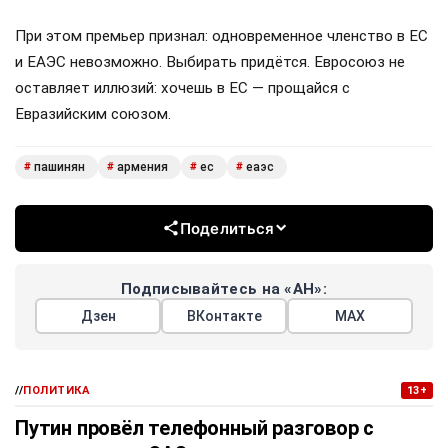
При этом премьер признал: одновременное членство в ЕС
и ЕАЭС невозможно. Выбирать придётся. Евросоюз не
оставляет иллюзий: хочешь в ЕС — прощайся с
Евразийским союзом.
пашинян
армения
ес
еаэс
#
#
#
#
Поделиться
Подписывайтесь на «АН»:
Дзен
ВКонтакте
МАХ
//
ПОЛИТИКА
13+
Путин провёл телефонный разговор с