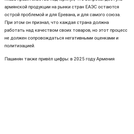
армянской продукции на рынки стран ЕАЭС остаются
острой проблемой и для Еревана, и для самого союза.
При этом он признал, что каждая страна должна
работать над качеством своих товаров, но этот процесс
не должен сопровождаться негативными оценками и
политизацией.
Пашинян также привёл цифры: в 2025 году Армения
направила около 319 миллионов долларов в общий
бюджет ввозных таможенных пошлин ЕАЭС, а получила
обратно примерно 175 миллионов. Импорт Армении из
стран союза составил около пяти миллиардов долларов,
экспорт — примерно 3,2 миллиарда. По его словам, это
доказывает, что Армения является не просто
участником, а значительным потребителем товаров и
услуг государств ЕАЭС.