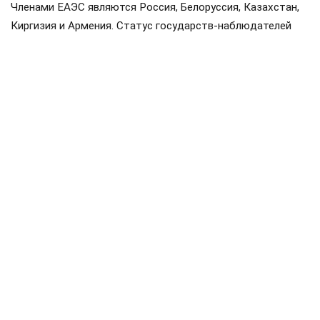
Членами ЕАЭС являются Россия, Белоруссия, Казахстан,
Киргизия и Армения. Статус государств-наблюдателей
имеют Молдавия, Узбекистан, Куба и Иран.
Мишустин
Белоруссия
Казахстан
#
#
#
железная дорога
перевозки
#
#
ЕЩЕ +3
Поделиться
Подписывайтесь на «АН»:
Дзен
ВКонтакте
МАХ
Показать еще