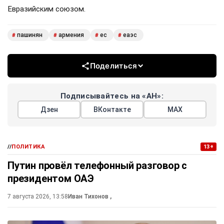
Евразийским союзом.
пашинян
армения
ес
еаэс
#
#
#
#
Поделиться
Подписывайтесь на «АН»:
Дзен
ВКонтакте
МАХ
//
ПОЛИТИКА
13+
Путин провёл телефонный разговор с
президентом ОАЭ
7 августа 2026, 13:58
Иван Тихонов
,