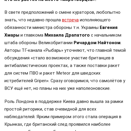
В свете предположений о смене кураторов, любопытно
знать, что недавно прошла
встреча
исполняющего
обязанности министра обороны т.н. Украины
Евгения
Хмары
и главкома
Михаила Драпатого
с начальником
штаба обороны Великобритании
Ричардом Найтоном
.
Авторы ТГ-канала «Рыбарь» уточняют, что главной темой
обсуждения «стало возможное участие британцев в
антибаллистических проектах, а также поставки ракет
для систем ПВО и ракет Meteor для шведских
истребителей Gripen». Сразу оговоримся, что самолётов у
ВСУ ещё нет, но планы на них уже наполеоновские.
Роль Лондона в поддержке Киева давно вышла за рамки
простой риторики, став очевидной для всех
наблюдателей. Ярким примером этого стала операция в
Крынках, где британский след проявился наиболее