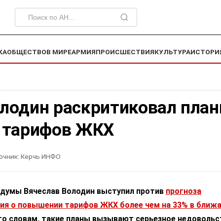
КА
ОБЩЕСТВО
В МИРЕ
АРМИЯ
ПРОИСШЕСТВИЯ
КУЛЬТУРА
ИСТОРИ
олодин раскритиковал пла
у тарифов ЖКХ
очник:
Керчь ИНФО
думы Вячеслав Володин выступил против
прогноза
я о повышении тарифов ЖКХ более чем на 33% в ближ
его словам, такие планы вызывают серьезное недовольс