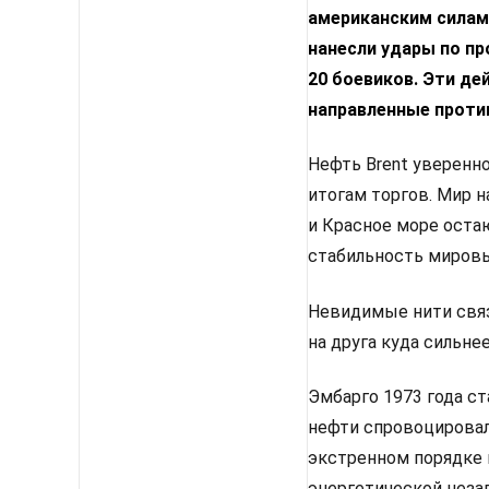
американским силам.
нанесли удары по пр
20 боевиков. Эти де
направленные проти
Нефть Brent уверенно
итогам торгов. Мир 
и Красное море оста
стабильность мировы
Невидимые нити связ
на друга куда сильне
Эмбарго 1973 года с
нефти спровоцировал
экстренном порядке 
энергетической неза