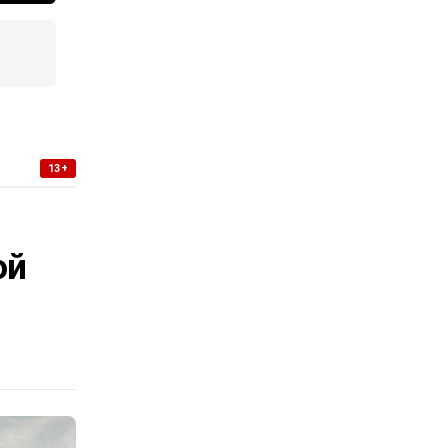
13+
-
ой