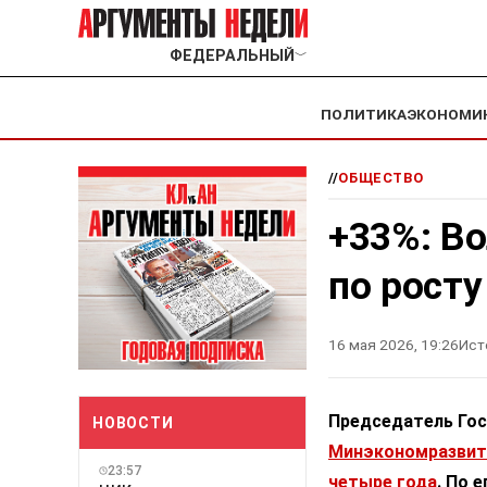
ФЕДЕРАЛЬНЫЙ
﹀
ПОЛИТИКА
ЭКОНОМИ
//
ОБЩЕСТВО
+33%: В
по рост
16 мая 2026, 19:26
Ист
Председатель Гос
НОВОСТИ
Минэкономразвити
23:57
четыре года
. По 