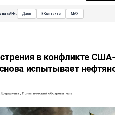
 на «АН»:
Дзен
ВКонтакте
МАХ
острения в конфликте США
 снова испытывает нефтян
а Шершнева
, Политический обозреватель