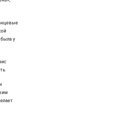
ланцевые
кой
 была у
зис
ть.
и
ежим
делает