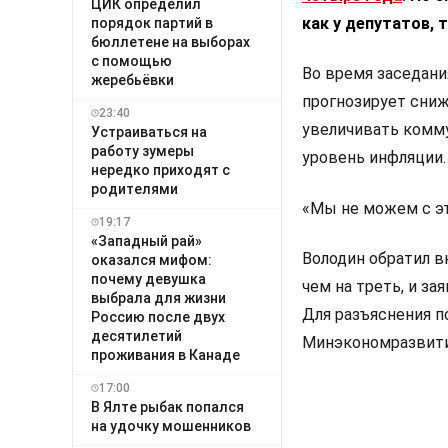
ЦИК определил
как у депутатов, т
порядок партий в
бюллетене на выборах
с помощью
Во время заседани
жеребьёвки
прогнозирует сниж
23:40
увеличивать комм
Устраиваться на
работу зумеры
уровень инфляции.
нередко приходят с
родителями
«Мы не можем с эт
19:17
«Западный рай»
Володин обратил в
оказался мифом:
почему девушка
чем на треть, и з
выбрала для жизни
Для разъяснения п
Россию после двух
десятилетий
Минэкономразвити
проживания в Канаде
17:00
В Ялте рыбак попался
на удочку мошенников