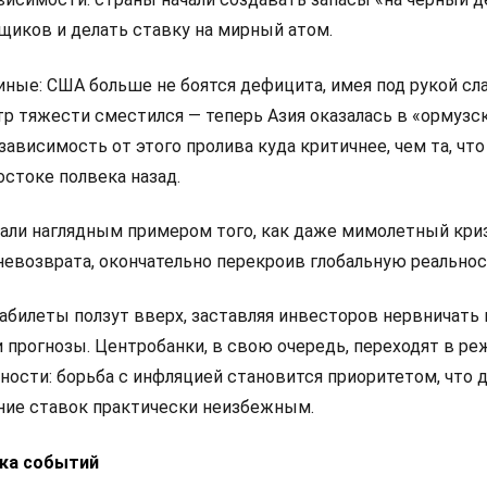
щиков и делать ставку на мирный атом.
иные: США больше не боятся дефицита, имея под рукой с
тр тяжести сместился — теперь Азия оказалась в «ормузс
зависимость от этого пролива куда критичнее, чем та, что
стоке полвека назад.
тали наглядным примером того, как даже мимолетный кри
невозврата, окончательно перекроив глобальную реальнос
абилеты ползут вверх, заставляя инвесторов нервничать 
 прогнозы. Центробанки, в свою очередь, переходят в р
ости: борьба с инфляцией становится приоритетом, что 
ие ставок практически неизбежным.
ка событий