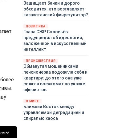
Защищает банки и дорого
обходится: кто возглавляет
казахстанский финрегулятор?
ПОЛИТИКА
агает
Глава СЖР Соловьёв
предупредил об идеологии,
заложенной в искусственный
интеллект
ПРОИСШЕСТВИЯ
Обманутая мошенниками
пенсионерка подожгла себя и
квартиру: до этого она уже
 более
сожгла военкомат по указке
тивы.
аферистов
аву
В МИРЕ
Ближний Восток между
управляемой деградацией и
спиралью хаоса
ься