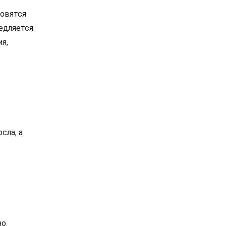
новятся
едляется.
я,
сла, а
о.