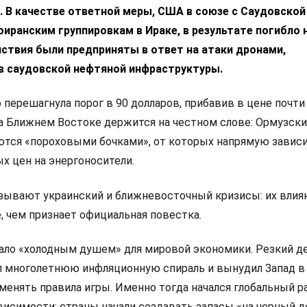
 В качестве ответной меры, США в союзе с Саудовской
оиранским группировкам в Ираке, в результате погибло 
йствия были предприняты в ответ на атаки дронами,
в саудовской нефтяной инфраструктуры.
 перешагнула порог в 90 долларов, прибавив в цене почти
на Ближнем Востоке держится на честном слове: Ормузски
ются «пороховыми бочками», от которых напрямую завис
х цен на энергоносители.
ывают украинский и ближневосточный кризисы: их влиян
е, чем признает официальная повестка.
тало «холодным душем» для мировой экономики. Резкий 
 многолетнюю инфляционную спираль и вынудил Запад в
менять правила игры. Именно тогда начался глобальный р
висимости: страны начали создавать запасы «на черный д