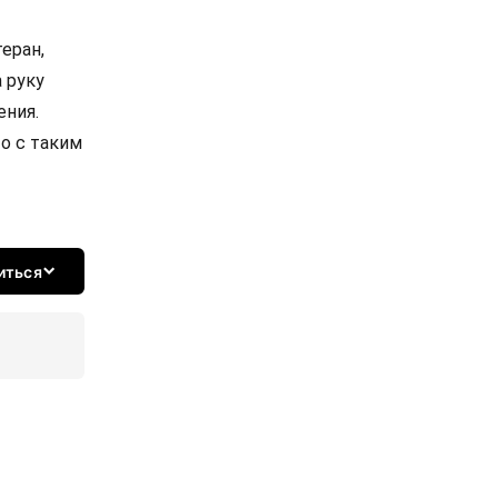
еран,
 руку
ения.
то с таким
иться