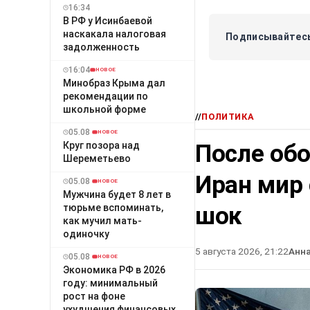
16:34
В РФ у Исинбаевой
наскакала налоговая
Подписывайтесь
задолженность
16:04
НОВОЕ
Минобраз Крыма дал
рекомендации по
школьной форме
//
ПОЛИТИКА
05.08
НОВОЕ
После об
Круг позора над
Шереметьево
Иран мир
05.08
НОВОЕ
Мужчина будет 8 лет в
шок
тюрьме вспоминать,
как мучил мать-
одиночку
5 августа 2026, 21:22
Анн
05.08
НОВОЕ
Экономика РФ в 2026
году: минимальный
рост на фоне
ухудшения финансовых