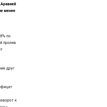
 Аравией
не менее
 8% по
й пролив
ит
ие друг
дефицит
азворот к
ень»,