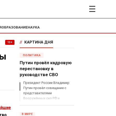
☰
Я
ОБРАЗОВАНИЕ
НАУКА
//
КАРТИНА ДНЯ
13+
ны
ПОЛИТИКА
Путин провёл кадровую
перестановку в
руководстве СВО
Президент России Владимир
Путин провёл совещание с
представителями
Вооружённых сил РФ и
объявил о серьёзных
айшие
кадровых изменениях в
руководстве спецоперацией.
тво
В МИРЕ