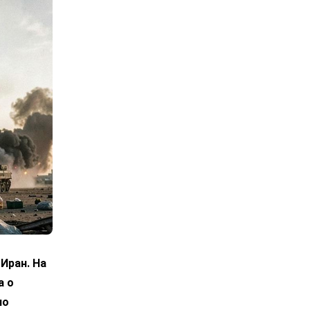
Иран. На
а о
по