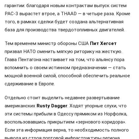
гарантии: благодаря новым контрактам выпуск систем
PAC-3 вырастет втрое, а THAAD — в четыре раза. Кроме
того, в рамках сделки будет создана альтернативная
база для производства твердотопливных двигателей.
Тем временем министр обороны США
Пит Хегсет
призвал НАТО сменить мягкую риторику на жесткую.
Глава Пентагона настаивает на том, что альянсу пора
вспомнить о своем истинном предназначении — стать
мощной военной силой, способной обеспечить реальное
сдерживание в Европе.
Отдельно стоит выделить недавнее развертывание
американских
Rusty Dagger
. Ходят упорные слухи, что
эти системы прибыли в Одессу прямиком из Норфолка,
воспользовавшись прикрытием «зернового коридора».
Если эта информация верна, то необходимость полного
вывода из строя портовой инфраструктуры региона