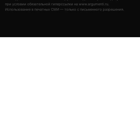
при условии обязательной гиперссылки на www.argumenti.ru.
Использование в печатных СМИ — только с письменного разрешения.