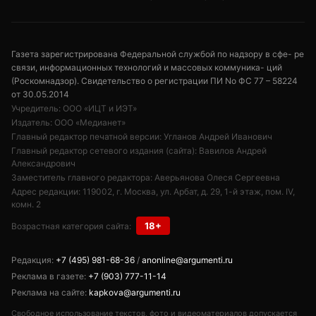
Газета зарегистрирована Федеральной службой по надзору в сфе- ре
связи, информационных технологий и массовых коммуника- ций
(Роскомнадзор). Свидетельство о регистрации ПИ No ФС 77 – 58224
от 30.05.2014
Учредитель: ООО «ИЦТ и ИЭТ»
Издатель: ООО «Медианет»
Главный редактор печатной версии: Угланов Андрей Иванович
Главный редактор сетевого издания (сайта): Вавилов Андрей
Александрович
Заместитель главного редактора: Аверьянова Олеся Сергеевна
Адрес редакции: 119002, г. Москва, ул. Арбат, д. 29, 1-й этаж, пом. IV,
комн. 2
18+
Возрастная категория сайта:
Редакция:
+7 (495) 981-68-36
/
anonline@argumenti.ru
Реклама в газете:
+7 (903) 777-11-14
Реклама на сайте:
kapkova@argumenti.ru
Свободное использование текстов, фото и видеоматериалов допускается