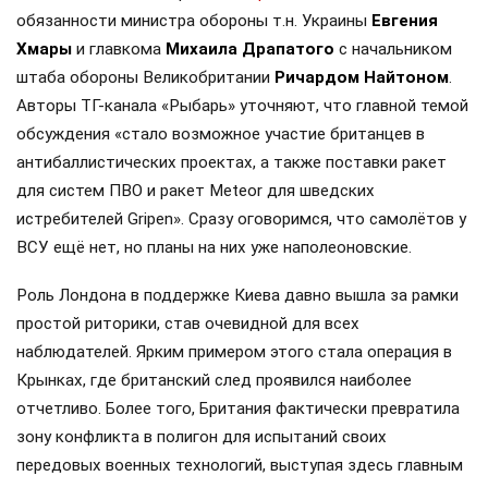
обязанности министра обороны т.н. Украины
Евгения
Хмары
и главкома
Михаила Драпатого
с начальником
штаба обороны Великобритании
Ричардом Найтоном
.
Авторы ТГ-канала «Рыбарь» уточняют, что главной темой
обсуждения «стало возможное участие британцев в
антибаллистических проектах, а также поставки ракет
для систем ПВО и ракет Meteor для шведских
истребителей Gripen». Сразу оговоримся, что самолётов у
ВСУ ещё нет, но планы на них уже наполеоновские.
Роль Лондона в поддержке Киева давно вышла за рамки
простой риторики, став очевидной для всех
наблюдателей. Ярким примером этого стала операция в
Крынках, где британский след проявился наиболее
отчетливо. Более того, Британия фактически превратила
зону конфликта в полигон для испытаний своих
передовых военных технологий, выступая здесь главным