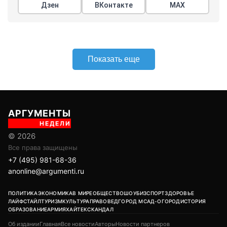
Дзен
ВКонтакте
МАХ
Показать еще
АРГУМЕНТЫ
НЕДЕЛИ
© 2026
Все права защищены
+7 (495) 981-68-36
anonline@argumenti.ru
ПОЛИТИКА
ЭКОНОМИКА
В МИРЕ
ОБЩЕСТВО
ШОУБИЗ
СПОРТ
ЗДОРОВЬЕ
ЛАЙФСТАЙЛ
ТУРИЗМ
КУЛЬТУРА
ПРАВОВЕД
ГОРОД М
САД-ОГОРОД
ИСТОРИЯ
ОБРАЗОВАНИЕ
АРМИЯ
ХАЙТЕК
СКАНДАЛ
Об издании
Главная
Все новости
Авторы
Новости партнеров