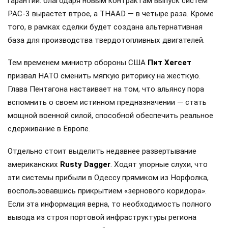
гарантии: благодаря новым контрактам выпуск систем
PAC-3 вырастет втрое, а THAAD — в четыре раза. Кроме
того, в рамках сделки будет создана альтернативная
база для производства твердотопливных двигателей.
Тем временем министр обороны США
Пит Хегсет
призвал НАТО сменить мягкую риторику на жесткую.
Глава Пентагона настаивает на том, что альянсу пора
вспомнить о своем истинном предназначении — стать
мощной военной силой, способной обеспечить реальное
сдерживание в Европе.
Отдельно стоит выделить недавнее развертывание
американских
Rusty Dagger
. Ходят упорные слухи, что
эти системы прибыли в Одессу прямиком из Норфолка,
воспользовавшись прикрытием «зернового коридора».
Если эта информация верна, то необходимость полного
вывода из строя портовой инфраструктуры региона