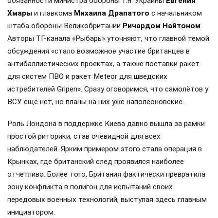
обязанности министра обороны т.н. Украины
Евгения
Хмары
и главкома
Михаила Драпатого
с начальником
штаба обороны Великобритании
Ричардом Найтоном
.
Авторы ТГ-канала «Рыбарь» уточняют, что главной темой
обсуждения «стало возможное участие британцев в
антибаллистических проектах, а также поставки ракет
для систем ПВО и ракет Meteor для шведских
истребителей Gripen». Сразу оговоримся, что самолётов у
ВСУ ещё нет, но планы на них уже наполеоновские.
Роль Лондона в поддержке Киева давно вышла за рамки
простой риторики, став очевидной для всех
наблюдателей. Ярким примером этого стала операция в
Крынках, где британский след проявился наиболее
отчетливо. Более того, Британия фактически превратила
зону конфликта в полигон для испытаний своих
передовых военных технологий, выступая здесь главным
инициатором.