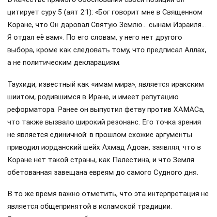
цитирует суру 5 (аят 21): «Бог говорит мне в Священном
Коране, что Он даровал Святую Землю… сынам Израиля…
Я отдал её вам». По его словам, у него нет другого
выбора, кроме как следовать тому, что предписал Аллах,
а не политическим декларациям.
Таухиди, известный как «имам мира», является иракским
шиитом, родившимся в Иране, и имеет репутацию
реформатора. Ранее он выпустил фетву против ХАМАСа,
что также вызвало широкий резонанс. Его точка зрения
не является единичной: в прошлом схожие аргументы
приводил иорданский шейх Ахмад Адоан, заявляя, что в
Коране нет такой страны, как Палестина, и что Земля
обетованная завещана евреям до самого Судного дня.
В то же время важно отметить, что эта интерпретация не
является общепринятой в исламской традиции.