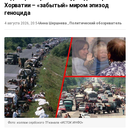
Хорватии – «забытый» миром эпизод
геноцида
4 августа 2026, 20:54
Анна Шершнева
, Политический обозреватель
Фото: коллаж сербского ТГ-канала «ИСТОК ИНФО»