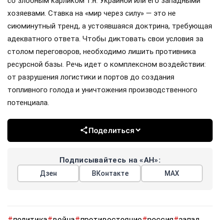
со злобным карликом т.н. Украиной или его западными
хозяевами. Ставка на «мир через силу» — это не
сиюминутный тренд, а устоявшаяся доктрина, требующая
адекватного ответа. Чтобы диктовать свои условия за
столом переговоров, необходимо лишить противника
ресурсной базы. Речь идет о комплексном воздействии:
от разрушения логистики и портов до создания
топливного голода и уничтожения производственного
потенциала.
Поделиться
Подписывайтесь на «АН»:
Дзен
ВКонтакте
МАХ
#
политика
#
война
#
противостояние
#
россия
#
запад