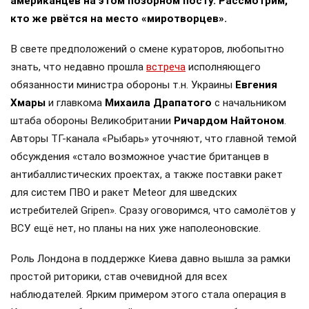
американцев на этом позорном посту. Рассмотрим,
кто же рвётся на место «миротворцев».
В свете предположений о смене кураторов, любопытно
знать, что недавно прошла
встреча
исполняющего
обязанности министра обороны т.н. Украины
Евгения
Хмары
и главкома
Михаила Драпатого
с начальником
штаба обороны Великобритании
Ричардом Найтоном
.
Авторы ТГ-канала «Рыбарь» уточняют, что главной темой
обсуждения «стало возможное участие британцев в
антибаллистических проектах, а также поставки ракет
для систем ПВО и ракет Meteor для шведских
истребителей Gripen». Сразу оговоримся, что самолётов у
ВСУ ещё нет, но планы на них уже наполеоновские.
Роль Лондона в поддержке Киева давно вышла за рамки
простой риторики, став очевидной для всех
наблюдателей. Ярким примером этого стала операция в