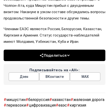
Чолпон-Ата, куда Мишустин прибыл с двухдневным
визитом. Накануне в узком составе обсуждались вопросы
продовольственной безопасности и другие темы.
Членами ЕАЭС являются Россия, Белоруссия, Казахстан,
Киргизия и Армения. Статус государств-наблюдателей
имеют Молдавия, Узбекистан, Куба и Иран.
Поделиться
Подписывайтесь на «АН»:
Дзен
ВКонтакте
МАХ
#
мишустин
#
белоруссия
#
казахстан
#
железная дорога
#
перевозки
#
цифровизация
#
еаэс
#
киргизия