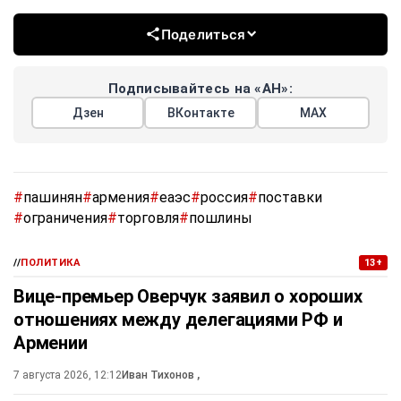
Поделиться
Подписывайтесь на «АН»:
Дзен
ВКонтакте
МАХ
#
пашинян
#
армения
#
еаэс
#
россия
#
поставки
#
ограничения
#
торговля
#
пошлины
//
ПОЛИТИКА
13+
Вице-премьер Оверчук заявил о хороших
отношениях между делегациями РФ и
Армении
7 августа 2026, 12:12
Иван Тихонов
,