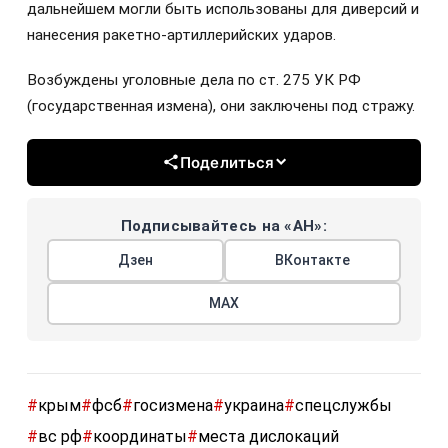
дальнейшем могли быть использованы для диверсий и
нанесения ракетно-артиллерийских ударов.
Возбуждены уголовные дела по ст. 275 УК РФ
(государственная измена), они заключены под стражу.
Поделиться
Подписывайтесь на «АН»:
Дзен
ВКонтакте
МАХ
#
крым
#
фсб
#
госизмена
#
украина
#
спецслужбы
#
вс рф
#
координаты
#
места дислокаций