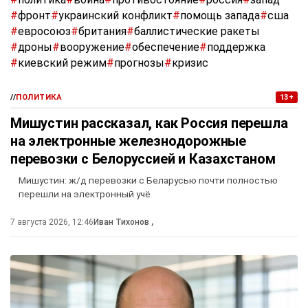
#
фронт
#
украинский конфликт
#
помощь запада
#
сша
#
евросоюз
#
британия
#
баллистические ракеты
#
дроны
#
вооружение
#
обеспечение
#
поддержка
#
киевский режим
#
прогнозы
#
кризис
//
ПОЛИТИКА
13+
Мишустин рассказал, как Россия перешла
на электронные железнодорожные
перевозки с Белоруссией и Казахстаном
Мишустин: ж/д перевозки с Беларусью почти полностью
перешли на электронный учё
7 августа 2026, 12:46
Иван Тихонов
,