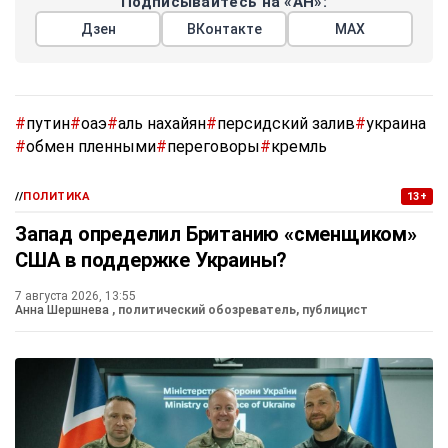
Подписывайтесь на «АН»:
Дзен
ВКонтакте
МАХ
#
путин
#
оаэ
#
аль нахайян
#
персидский залив
#
украина
#
обмен пленными
#
переговоры
#
кремль
//
ПОЛИТИКА
13+
Запад определил Британию «сменщиком»
США в поддержке Украины?
7 августа 2026, 13:55
Анна Шершнева
, политический обозреватель, публицист