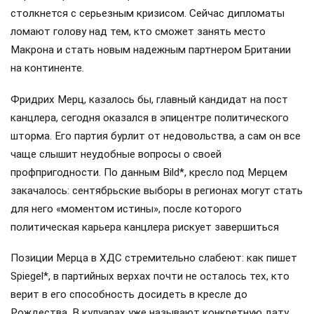
столкнется с серьезным кризисом. Сейчас дипломаты
ломают голову над тем, кто сможет занять место
Макрона и стать новым надежным партнером Британии
на континенте.
Фридрих Мерц, казалось бы, главный кандидат на пост
канцлера, сегодня оказался в эпицентре политического
шторма. Его партия бурлит от недовольства, а сам он все
чаще слышит неудобные вопросы о своей
профпригодности. По данным Bild*, кресло под Мерцем
закачалось: сентябрьские выборы в регионах могут стать
для него «моментом истины», после которого
политическая карьера канцлера рискует завершиться
Позиции Мерца в ХДС стремительно слабеют: как пишет
Spiegel*, в партийных верхах почти не осталось тех, кто
верит в его способность досидеть в кресле до
Рождества. В кулуарах уже называют конкретную дату