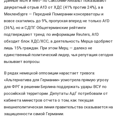
Данные MDR и Welt* по Саксонии-Анхальт показывают
двукратный отрыв AfD от ХДС (41% против 24%), а в
Мекленбурге — Передней Померании консерваторы и
вовсе скатились до 9%, пропуская вперед не только AfD
(36%), но и СДПГ. Общегерманские рейтинги
подтверждают тренд: по информации Reuters, AfD
обходит блок ХДС/ХСС, а деятельность Мерца одобряют
лишь 15% граждан. При этом Мерц — далеко не
единственный политический лидер, чья репутация сегодня
вызывает вопросы.
В рядах немецкой оппозиции нарастает тревога:
«Альтернатива для Германии» усмотрела прямую угрозу
для ФРГ в решении Берлина поддержать удары ВСУ по
российской территории. Депутаты АдГ потребовали от
кабинета министров отчета о том, как текущая
внешнеполитическая линия правительства сказывается на
защищенности самой Германии.