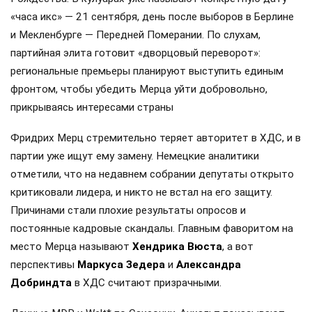
«часа икс» — 21 сентября, день после выборов в Берлине
и Мекленбурге — Передней Померании. По слухам,
партийная элита готовит «дворцовый переворот»:
региональные премьеры планируют выступить единым
фронтом, чтобы убедить Мерца уйти добровольно,
прикрываясь интересами страны
Фридрих Мерц стремительно теряет авторитет в ХДС, и в
партии уже ищут ему замену. Немецкие аналитики
отметили, что на недавнем собрании депутаты открыто
критиковали лидера, и никто не встал на его защиту.
Причинами стали плохие результаты опросов и
постоянные кадровые скандалы. Главным фаворитом на
место Мерца называют
Хендрика Вюста
, а вот
перспективы
Маркуса Зедера
и
Александра
Добриндта
в ХДС считают призрачными.