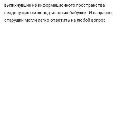
выпихнувшие из информационного пространства
вездесущих околоподъездных бабушек. И напрасно:
старушки могли легко ответить на любой вопрос
праздных соседей: в каком часу, например, вернулась
домой комсомолка Зина из 27-й квартиры, кто дотащил
до дверей сантехника Степаныча из коммуналки в
полуподвале и даже на самую жгучую тайну — о размере
зарплат и жизни руководителей Советского Союза…
Собственно, именно об этом мы сегодня и поговорим:
зачем нарушать добрые старые традиции?
Закалённые во многих заварухах, слухи ширятся, не
ведая преград…
Организатор революции Владимир Ленин, даже став
главой молодой Советской республики, по воспоминаниям
соратников жил весьма скромно. Во всяком случае,
дореволюционный семейный доход семьи Ульяновых от