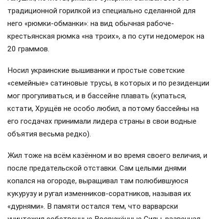
традиционной горилкой из специально сделанной для
него «рюмки-обманки»: на вид обычная рабоче-
крестьянская рюмка «на троих», а по сути недомерок на
20 граммов.
Носил украинские вышиванки и простые советские
«семейные» сатиновые трусы, в которых и по резиденции
мог прогуливаться, и в бассейне плавать (купаться,
кстати, Хрущёв не особо любил, а потому бассейны на
его госдачах принимали лидера страны в свои водные
объятия весьма редко).
Жил тоже на всём казённом и во время своего величия, и
после предательской отставки. Сам целыми днями
копался на огороде, выращивал там полюбившуюся
кукурузу и ругал изменников-соратников, называя их
«дурнями». В памяти остался тем, что варварски