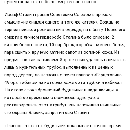
существовало: это было смертельно опасно!
Иосиф Сталин правил Советским Союзом в прямом
смысле «не снимая одного и того же кителя». Вождь не
терпел никакой роскоши ни в одежде, ни в быту. После его
смерти в личном гардеробе Сталина было описано: 2
кителя белого цвета, 10 пар брюк, коробка нижнего белья,
пара сшитых вручную мягких сапог из ослиной кожи. Из
предметов так называемой «роскоши» удалось насчитать
лишь 5 курительных трубок, выполненных из ценных
пород дерева, да несколько пачек папирос «Герцеговина
Флор», табаком из которых вождь эти трубки и набивал.
На столе стоял бронзовый будильник в виде лисицы, у
которой со временем отломилось одно ухо, а
реставрировать этот атрибут, как вспоминал начальник
его охраны Власик, запретил сам Сталин.
«Главное, что этот будильник показывает точное время.