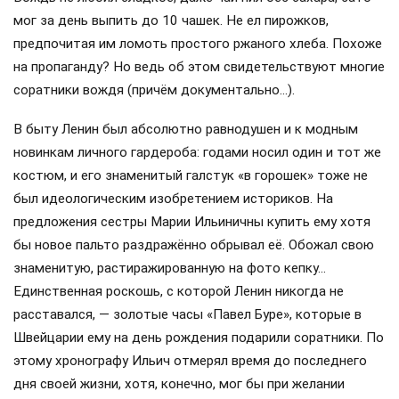
мог за день выпить до 10 чашек. Не ел пирожков,
предпочитая им ломоть простого ржаного хлеба. Похоже
на пропаганду? Но ведь об этом свидетельствуют многие
соратники вождя (причём документально…).
В быту Ленин был абсолютно равнодушен и к модным
новинкам личного гардероба: годами носил один и тот же
костюм, и его знаменитый галстук «в горошек» тоже не
был идеологическим изобретением историков. На
предложения сестры Марии Ильиничны купить ему хотя
бы новое пальто раздражённо обрывал её. Обожал свою
знаменитую, растиражированную на фото кепку…
Единственная роскошь, с которой Ленин никогда не
расставался, — золотые часы «Павел Буре», которые в
Швейцарии ему на день рождения подарили соратники. По
этому хронографу Ильич отмерял время до последнего
дня своей жизни, хотя, конечно, мог бы при желании