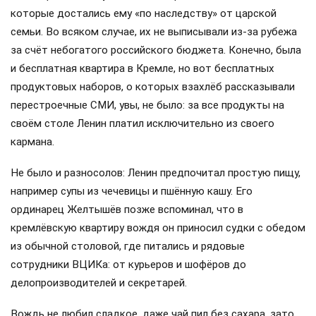
которые достались ему «по наследству» от царской
семьи. Во всяком случае, их не выписывали из-за рубежа
за счёт небогатого российского бюджета. Конечно, была
и бесплатная квартира в Кремле, но вот бесплатных
продуктовых наборов, о которых взахлёб рассказывали
перестроечные СМИ, увы, не было: за все продукты на
своём столе Ленин платил исключительно из своего
кармана.
Не было и разносолов: Ленин предпочитал простую пищу,
например супы из чечевицы и пшённую кашу. Его
ординарец Желтышёв позже вспоминал, что в
кремлёвскую квартиру вождя он приносил судки с обедом
из обычной столовой, где питались и рядовые
сотрудники ВЦИКа: от курьеров и шофёров до
делопроизводителей и секретарей.
Вождь не любил сладкое, даже чай пил без сахара, зато