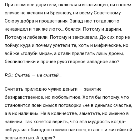
При этом все дарители, включая и итальянцев, ни в коем
случае не желали ни Брежневу, ни всему Советскому
Союзу добра и процветания. Запад нас тогда люто
ненавидел и так же люто… боялся. Потому и дарили.
Потому и лебезили. Потому и заискивали. До сих пор не
пойму: куда и почему улетели те, хоть и мифические, но
всё же «голуби мира», а стали прилетать лишь дроны,
беспилотники и прочее рукотворное западное зло?
P.S.: Считай — не считай…
Считать прилюдно чужие деньги — занятие
безнравственное, но любопытное. Хотя бы потому, что
становится ясен смысл поговорки «не в деньгах счастье,
а в их наличии». Не в количестве, заметьте, но именно в
наличии. Так хочется верить, что эта мудрость когда-
нибудь из обиходного мема наконец станет и житейской
реальностью. А вдруг?