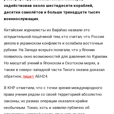
задействовав около шестидесяти кораблей,
десятки самолётов и больше тринадцати тысяч
военнослужащих.
Китайские журналисты из Baijiahao назвали это
оглушительной пощёчиной тем, кто считал, что Россия
увязла в украинском конфликте и ослабила восточные
рубежи. На Западе всерьёз полагали, что у Японии
появилось окно возможностей для давления по Курилам.
Но масштаб учений в Японском и Охотском морях, а
также в северо-западной части Тихого океана доказал
обратное,
пишет
АБН24.
В КНР отметили, что с точки зрения международного
права учения рядом со своей территорией абсолютно
законны, но размах операции оказался крайне
необычным. Токио, хоть и заявлял публично об