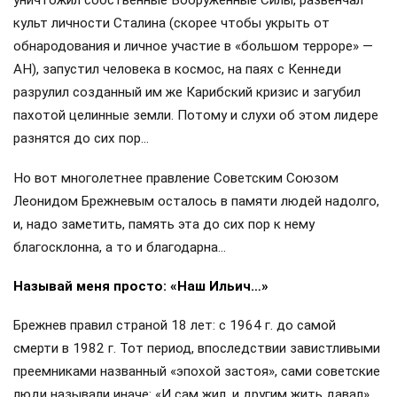
уничтожил собственные Вооружённые Силы, развенчал
культ личности Сталина (скорее чтобы укрыть от
обнародования и личное участие в «большом терроре» —
АН), запустил человека в космос, на паях с Кеннеди
разрулил созданный им же Карибский кризис и загубил
пахотой целинные земли. Потому и слухи об этом лидере
разнятся до сих пор…
Но вот многолетнее правление Советским Союзом
Леонидом Брежневым осталось в памяти людей надолго,
и, надо заметить, память эта до сих пор к нему
благосклонна, а то и благодарна…
Называй меня просто: «Наш Ильич…»
Брежнев правил страной 18 лет: с 1964 г. до самой
смерти в 1982 г. Тот период, впоследствии завистливыми
преемниками названный «эпохой застоя», сами советские
люди называли иначе: «И сам жил, и другим жить давал»,