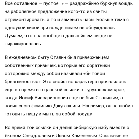
Всё остальное — пустое…» — раздражённо буркнул вождь
на раболепное предложение кого-то из свиты
отремонтировать, а то и заменить часы. Больше тема с
одноухой лисой при вожде никем не обсуждалась.
Думаем, что она вообще в дальнейшем нигде не
тиражировалась.
В ежедневном быту Сталин был приверженцем
собственных привычек, которые его соратники
осторожно между собой называли «бытовой
брезгливостью». Это свойство характера проявлялось
еще во время его царской ссылки в Туруханском крае,
когда Иосиф Виссарионович ещё не был Сталиным, а
носил свою фамилию Джугашвили. Например, он не любил
готовить пищу и мыть за собой посуду.
Во время той ссылки он делил сибирскую избу вместе с
Яковом Свердловым и Львом Каменевым. Ссыльные не