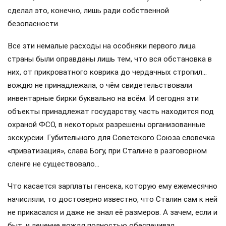
сделал это, конечно, лишь ради собственной
безопасности.
Все эти немалые расходы на особняки первого лица
страны были оправданы лишь тем, что вся обстановка в
них, от прикроватного коврика до чердачных стропил…
вождю не принадлежала, о чём свидетельствовали
инвентарные бирки буквально на всём. И сегодня эти
объекты принадлежат государству, часть находится под
охраной ФСО, в некоторых разрешены организованные
экскурсии. Губительного для Советского Союза словечка
«приватизация», слава Богу, при Сталине в разговорном
сленге не существовало…
Что касается зарплаты генсека, которую ему ежемесячно
начисляли, то достоверно известно, что Сталин сам к ней
не прикасался и даже не знал её размеров. А зачем, если и
быт, и лечение вождя полностью обеспечивал