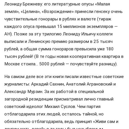
Леониду Брежневу: его литературные опусы «Малая
земля», «Целина», «Возрождение» принесли генсеку очень
чувствительные гонорары в рублях и валюте (тираж
каждого опуса превышал 15 миллионов экземпляров —
АН). Позже за эту трилогию Леониду Ильичу коллеги
выписали и Ленинскую премию размером в 25 тысяч
рублей, а общая сумма гонораров превысила уже 180
тысяч рублей! (В те годы новая кооперативная квартира в
Москве стоила… 5000 рублей — почувствуйте разницу).
На самом деле все эти книги писали известные советские
журналисты: Аркадий Сахнин, Анатолий Аграновский и
Александр Мурзин. За их работой в специальной
загородной резиденции присматривал лично главный
советский идеолог Михаил Суслов. Чем партия
отблагодарила этих людей, осталось тайной, но
обязательно отблагодарила, ведь принцип «Живи сам и
другим жить давай» в те годы был незыблемым.