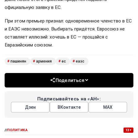
официальную заявку в ЕС.
При этом премьер признал: одновременное членство в ЕС
и ЕАЭС невозможно. Выбирать придётся. Евросоюз не
оставляет иллюзий: хочешь в ЕС — прощайся с
Евразийским союзом.
пашинян
армения
ес
еаэс
#
#
#
#
Поделиться
Подписывайтесь на «АН»:
Дзен
ВКонтакте
МАХ
//
ПОЛИТИКА
13+