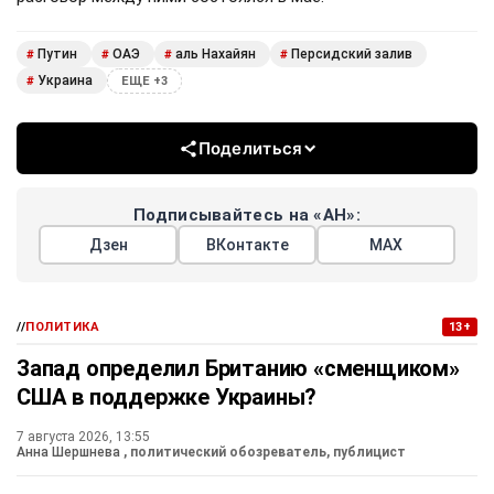
Путин
ОАЭ
аль Нахайян
Персидский залив
#
#
#
#
Украина
#
ЕЩЕ +3
Поделиться
Подписывайтесь на «АН»:
Дзен
ВКонтакте
МАХ
//
ПОЛИТИКА
13+
Запад определил Британию «сменщиком»
США в поддержке Украины?
7 августа 2026, 13:55
Анна Шершнева
, политический обозреватель, публицист