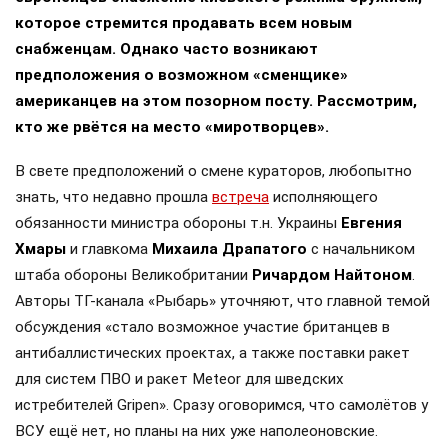
которое стремится продавать всем новым
снабженцам. Однако часто возникают
предположения о возможном «сменщике»
американцев на этом позорном посту. Рассмотрим,
кто же рвётся на место «миротворцев».
В свете предположений о смене кураторов, любопытно
знать, что недавно прошла
встреча
исполняющего
обязанности министра обороны т.н. Украины
Евгения
Хмары
и главкома
Михаила Драпатого
с начальником
штаба обороны Великобритании
Ричардом Найтоном
.
Авторы ТГ-канала «Рыбарь» уточняют, что главной темой
обсуждения «стало возможное участие британцев в
антибаллистических проектах, а также поставки ракет
для систем ПВО и ракет Meteor для шведских
истребителей Gripen». Сразу оговоримся, что самолётов у
ВСУ ещё нет, но планы на них уже наполеоновские.