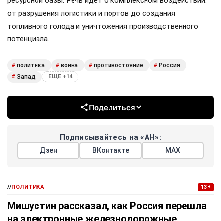
ресурсной базы. Речь идет о комплексном воздействии:
от разрушения логистики и портов до создания
топливного голода и уничтожения производственного
потенциала.
политика
война
противостояние
Россия
#
#
#
#
Запад
#
ЕЩЕ +14
Поделиться
Подписывайтесь на «АН»:
Дзен
ВКонтакте
МАХ
//
ПОЛИТИКА
13+
Мишустин рассказал, как Россия перешла
на электронные железнодорожные