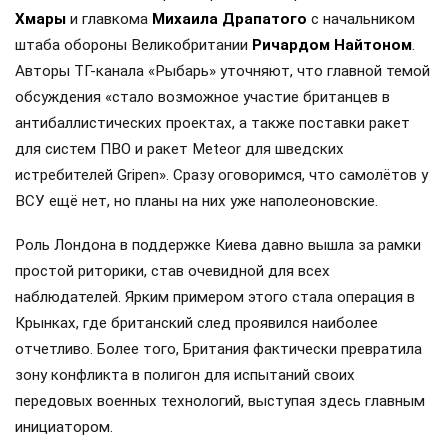
Хмары
и главкома
Михаила Драпатого
с начальником
штаба обороны Великобритании
Ричардом Найтоном
.
Авторы ТГ-канала «Рыбарь» уточняют, что главной темой
обсуждения «стало возможное участие британцев в
антибаллистических проектах, а также поставки ракет
для систем ПВО и ракет Meteor для шведских
истребителей Gripen». Сразу оговоримся, что самолётов у
ВСУ ещё нет, но планы на них уже наполеоновские.
Роль Лондона в поддержке Киева давно вышла за рамки
простой риторики, став очевидной для всех
наблюдателей. Ярким примером этого стала операция в
Крынках, где британский след проявился наиболее
отчетливо. Более того, Британия фактически превратила
зону конфликта в полигон для испытаний своих
передовых военных технологий, выступая здесь главным
инициатором.