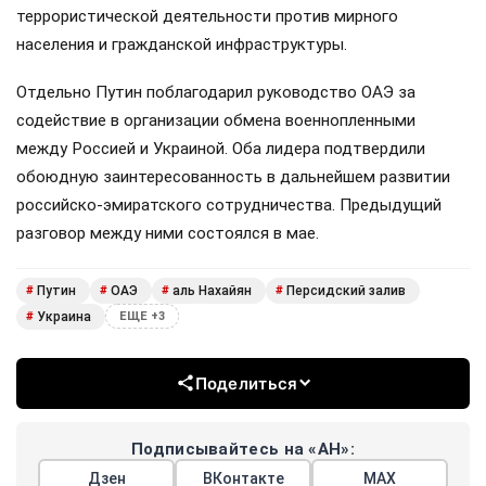
террористической деятельности против мирного
населения и гражданской инфраструктуры.
Отдельно Путин поблагодарил руководство ОАЭ за
содействие в организации обмена военнопленными
между Россией и Украиной. Оба лидера подтвердили
обоюдную заинтересованность в дальнейшем развитии
российско-эмиратского сотрудничества. Предыдущий
разговор между ними состоялся в мае.
Путин
ОАЭ
аль Нахайян
Персидский залив
#
#
#
#
Украина
#
ЕЩЕ +3
Поделиться
Подписывайтесь на «АН»:
Дзен
ВКонтакте
МАХ