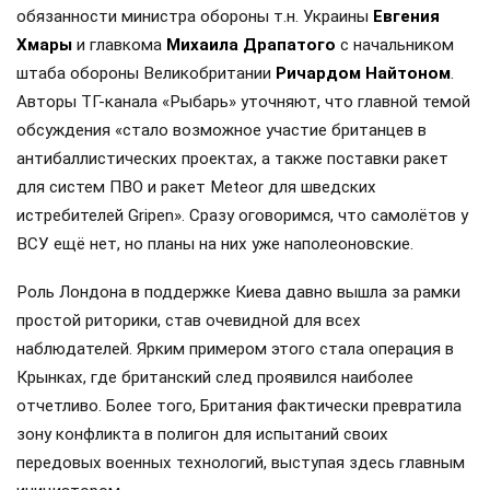
обязанности министра обороны т.н. Украины
Евгения
Хмары
и главкома
Михаила Драпатого
с начальником
штаба обороны Великобритании
Ричардом Найтоном
.
Авторы ТГ-канала «Рыбарь» уточняют, что главной темой
обсуждения «стало возможное участие британцев в
антибаллистических проектах, а также поставки ракет
для систем ПВО и ракет Meteor для шведских
истребителей Gripen». Сразу оговоримся, что самолётов у
ВСУ ещё нет, но планы на них уже наполеоновские.
Роль Лондона в поддержке Киева давно вышла за рамки
простой риторики, став очевидной для всех
наблюдателей. Ярким примером этого стала операция в
Крынках, где британский след проявился наиболее
отчетливо. Более того, Британия фактически превратила
зону конфликта в полигон для испытаний своих
передовых военных технологий, выступая здесь главным