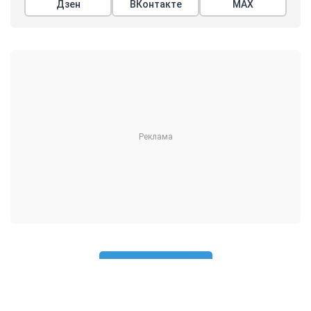
Дзен
ВКонтакте
МАХ
Показать еще
АРГУМЕНТЫ
НЕДЕЛИ
© 2026
Все права защищены
+7 (495) 981-68-36
anonline@argumenti.ru
ПОЛИТИКА
ЭКОНОМИКА
В МИРЕ
ОБЩЕСТВО
ШОУБИЗ
СПОРТ
ЗДОРОВЬЕ
ЛАЙФСТАЙЛ
ТУРИЗМ
КУЛЬТУРА
ПРАВОВЕД
ГОРОД М
САД-ОГОРОД
ИСТОРИЯ
ОБРАЗОВАНИЕ
АРМИЯ
ХАЙТЕК
СКАНДАЛ
Об издании
Главная
Все новости
Авторы
Новости партнеров