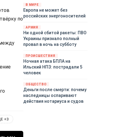
территориями Белгородской,
В МИРЕ
етов
Европа не может без
Брянской, Воронежской,
российских энергоносителей
Курской, Липецкой,
етвёрку по
Орловской, Пензенской,
АРМИЯ
Ростовской, Рязанской,
Ни одной сбитой ракеты: ПВО
Самарской, Саратовской,
Украины признало полный
Тамбовской, Тульской
 между
провал в ночь на субботу
областей, Краснодарского
края, Республики Крым и над
ПРОИСШЕСТВИЯ
акваторией Азовского моря.
Ночная атака БПЛА на
щение
Ильский НПЗ: пострадали 5
человек
ОБЩЕСТВО
Деньги после смерти: почему
го
наследницы оспаривают
действия нотариуса и судов
Е +3