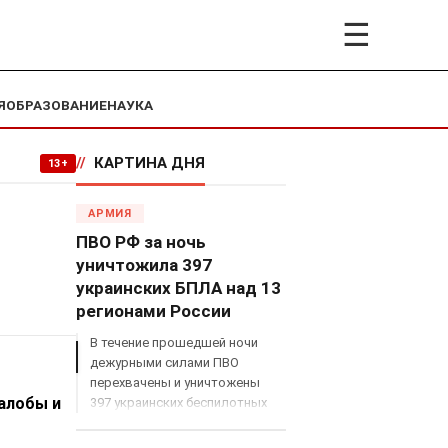
☰
Я
ОБРАЗОВАНИЕ
НАУКА
//
КАРТИНА ДНЯ
13+
АРМИЯ
ПВО РФ за ночь
уничтожила 397
украинских БПЛА над 13
регионами России
В течение прошедшей ночи
дежурными силами ПВО
перехвачены и уничтожены
жалобы и
397 украинских беспилотных
летательных аппаратов
самолетного типа над