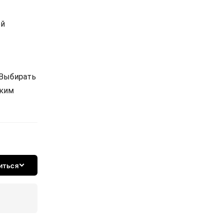
ой
 Выбирать
ским
иться