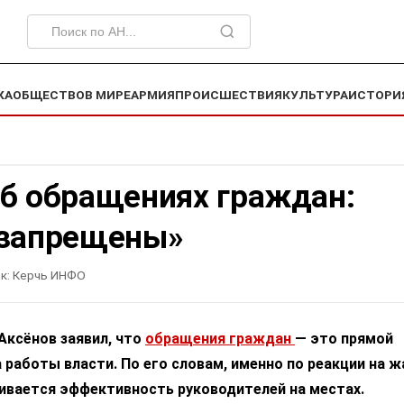
КА
ОБЩЕСТВО
В МИРЕ
АРМИЯ
ПРОИСШЕСТВИЯ
КУЛЬТУРА
ИСТОРИ
об обращениях граждан:
 запрещены»
к:
Керчь ИНФО
Аксёнов заявил, что
обращения граждан
— это прямой
 работы власти. По его словам, именно по реакции на 
ивается эффективность руководителей на местах.