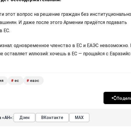
 этот вопрос на решение граждан без институциональн
Пашинян. И даже после этого Армении придётся подавать
в ЕС.
изнал: одновременное членство в ЕС и ЕАЭС невозможно.
не оставляет иллюзий: хочешь в ЕС — прощайся с Евразий
ия
ес
еаэс
#
#
Подел
 «АН»:
Дзен
ВКонтакте
МАХ