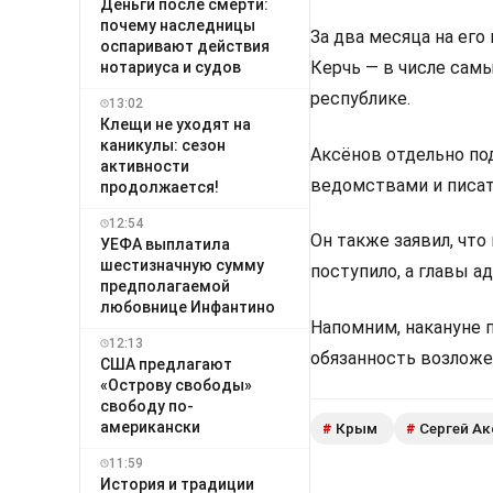
Деньги после смерти:
почему наследницы
За два месяца на его
оспаривают действия
Керчь — в числе самы
нотариуса и судов
республике.
13:02
Клещи не уходят на
каникулы: сезон
Аксёнов отдельно по
активности
ведомствами и писа
продолжается!
12:54
Он также заявил, чт
УЕФА выплатила
шестизначную сумму
поступило, а главы 
предполагаемой
любовнице Инфантино
Напомним, накануне п
12:13
обязанность возложе
США предлагают
«Острову свободы»
свободу по-
американски
Крым
Сергей А
#
#
11:59
История и традиции