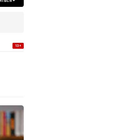
иться
13+