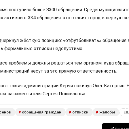
 имя поступило более 8300 обращений. Среди муниципалит
х активных: 334 обращения, что ставит город в первую ч
дчеркнул жёсткую позицию: «отфутболивать» обращения
ть формальные отписки недопустимо.
о все проблемы должны решаться тем органом, куда обра
администраций несут за это прямую ответственность.
ост главы администрации Керчи покинул Олег Каторгин. Е
ны на заместителя Сергея Поливанова.
ксёнов
обращения граждан
отписки
жалобы
#
#
#
ЕЩ