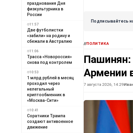
празднования Дня
физкультурника в
России
Подписывайтесь на
11:57
Две футболистки
«забили» на родину и
сбежали в Австралию
//
ПОЛИТИКА
11:06
Пашинян:
Трасса «Новороссия»
снова под контролем
Армении в
10:53
1 млрд рублей в месяц
проходил через
7 августа 2026, 14:29
Ива
нелегальный
криптообменник в
«Москва-Сити»
10:41
Соратники Трампа
создают антивоенное
движение