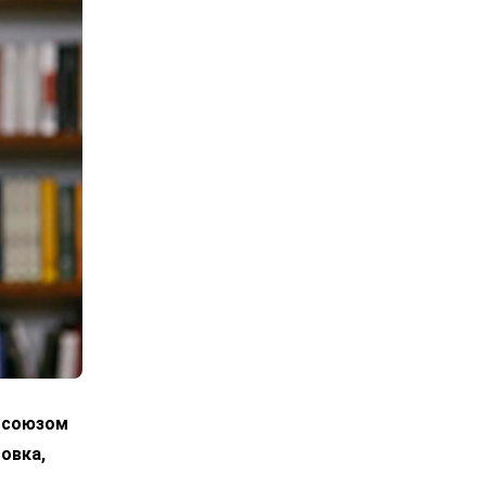
росоюзом
овка,