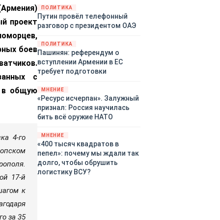
Армения)
территориями Белгородской,
ПОЛИТИКА
Путин провёл телефонный
Брянской, Воронежской,
ый проект
разговор с президентом ОАЭ
Курской, Липецкой,
оморцев,
Орловской, Пензенской,
ПОЛИТИКА
Ростовской, Рязанской,
рных боев
Пашинян: референдум о
Самарской, Саратовской,
вступлении Армении в ЕС
ватчиков.
Тамбовской, Тульской
требует подготовки
занных с
областей, Краснодарского
края, Республики Крым и над
д в общую
МНЕНИЕ
акваторией Азовского моря.
«Ресурс исчерпан». Залужный
признал: Россия научилась
бить всё оружие НАТО
МНЕНИЕ
ка 4‑го
«400 тысяч квадратов в
копском
пепел»: почему мы ждали так
долго, чтобы обрушить
рополя.
логистику ВСУ?
ой 17‑й
шагом к
годаря
о за 35