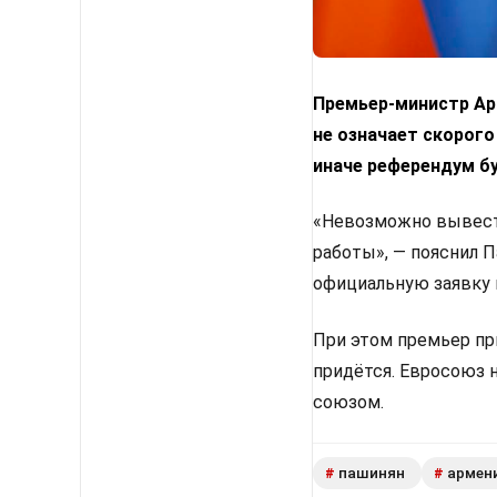
Премьер-министр Арм
не означает скорого
иначе референдум б
«Невозможно вывести
работы», — пояснил 
официальную заявку 
При этом премьер пр
придётся. Евросоюз 
союзом.
пашинян
армен
#
#