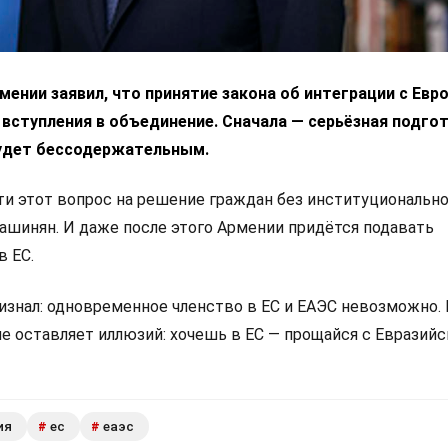
ении заявил, что принятие закона об интеграции с Ев
 вступления в объединение. Сначала — серьёзная подгот
удет бессодержательным.
 этот вопрос на решение граждан без институциональн
Пашинян. И даже после этого Армении придётся подавать
в ЕС.
изнал: одновременное членство в ЕС и ЕАЭС невозможно.
не оставляет иллюзий: хочешь в ЕС — прощайся с Евразий
ия
ес
еаэс
#
#