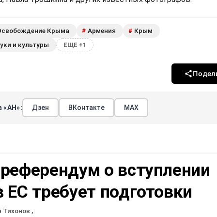
Освобождение Крыма
Армения
Крым
#
#
уки и культуры
ЕЩЕ +1
Подел
 «АН»:
Дзен
ВКонтакте
МАХ
 референдум о вступлении
 ЕС требует подготовки
н Тихонов
,