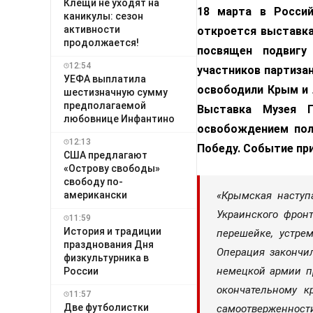
Клещи не уходят на
18 марта в Россий
каникулы: сезон
активности
откроется выставка
продолжается!
посвящен подвигу
12:54
участников партизан
УЕФА выплатила
освободили Крым и 
шестизначную сумму
предполагаемой
Выставка Музея П
любовнице Инфантино
освобождением пол
12:13
Победу. Событие пр
США предлагают
«Острову свободы»
свободу по-
американски
«Крымская наступа
Украинского фрон
11:59
История и традиции
перешейке, устре
празднования Дня
Операция закончил
физкультурника в
немецкой армии п
России
окончательному 
11:57
Две футболистки
самоотверженности