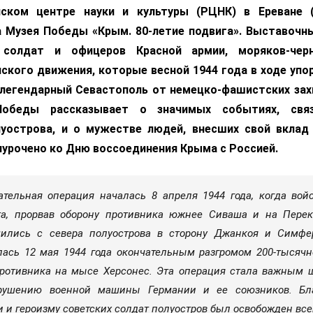
ском центре науки и культуры (РЦНК) в Ереване (
 Музея Победы «Крым. 80-летие подвига». Выставочн
 солдат и офицеров Красной армии, моряков-черн
ского движения, которые весной 1944 года в ходе упо
легендарный Севастополь от немецко-фашистских зах
обеды рассказывает о значимых событиях, свя
уострова, и о мужестве людей, внесших свой вкла
иурочено ко Дню воссоединения Крыма с Россией.
тельная операция началась 8 апреля 1944 года, когда войс
та, прорвав оборону противника южнее Сиваша и на Пере
мились с севера полуострова в сторону Джанкоя и Симфе
ась 12 мая 1944 года окончательным разгромом 200‑тысячн
ротивника на мысе Херсонес. Эта операция стала важным 
крушению военной машины Германии и ее союзников. Бла
 и героизму советских солдат полуостров был освобожден всег