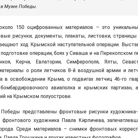
 в Музее Победы.
около 150 оцифрованных материалов – это уникальн
вые рисунки, документы, плакаты, листовки, страницы
свещают ход Крымской наступательной операции. Выста
подготовке операции, боях у Сиваша и на Перекопском п
коя, Керчи, Евпатории, Симферополя, Ялты, Севас
атериалы о роли летчиков 8-й воздушной армии и лет
а в освобождении Крыма, о подвигах летчиц 46-го гва
 бомбардировочного авиаполка и крымских партизан, 
ний на Крымском полуострове.
 Победы представлены фронтовые рисунки художника-
фронтового художника Павла Кирпичева, запечатлев
орода. Среди материалов – снимки фронтовых коррес
, Павла Трошкина и других известных фотографов.