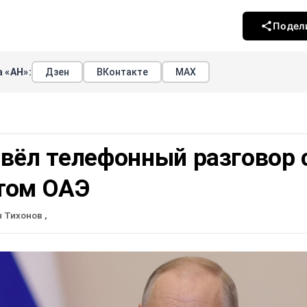
Подел
 «АН»:
Дзен
ВКонтакте
МАХ
вёл телефонный разговор 
том ОАЭ
н Тихонов
,