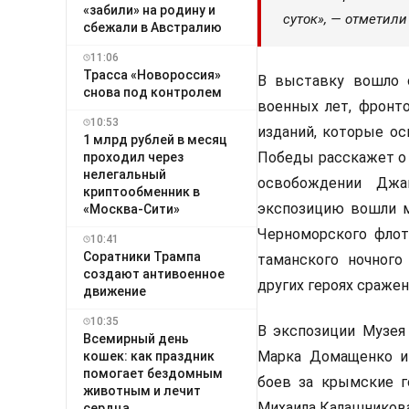
«забили» на родину и
суток», — отметили
сбежали в Австралию
11:06
Трасса «Новороссия»
В выставку вошло 
снова под контролем
военных лет, фронто
10:53
изданий, которые о
1 млрд рублей в месяц
Победы расскажет о 
проходил через
нелегальный
освобождении Джан
криптообменник в
экспозицию вошли м
«Москва-Сити»
Черноморского флот
10:41
Соратники Трампа
таманского ночного
создают антивоенное
других героях сраже
движение
10:35
В экспозиции Музея
Всемирный день
Марка Домащенко и 
кошек: как праздник
помогает бездомным
боев за крымские г
животным и лечит
Михаила Калашникова
сердца