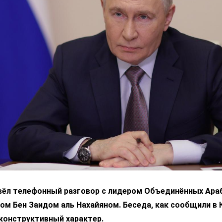
вёл телефонный разговор с лидером Объединённых Ара
м Бен Заидом аль Нахайяном. Беседа, как сообщили в 
конструктивный характер.