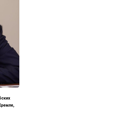
бских
Кремле,