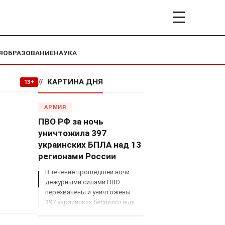
☰
Я
ОБРАЗОВАНИЕ
НАУКА
//
КАРТИНА ДНЯ
13+
АРМИЯ
ПВО РФ за ночь
уничтожила 397
украинских БПЛА над 13
регионами России
В течение прошедшей ночи
дежурными силами ПВО
перехвачены и уничтожены
397 украинских беспилотных
летательных аппаратов
самолетного типа над