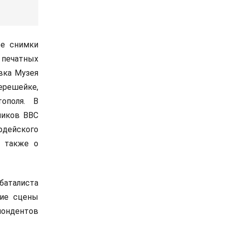
ые снимки
 печатных
вка Музея
ерешейке,
тополя. В
чиков ВВС
рдейского
а также о
баталиста
шие сцены
пондентов