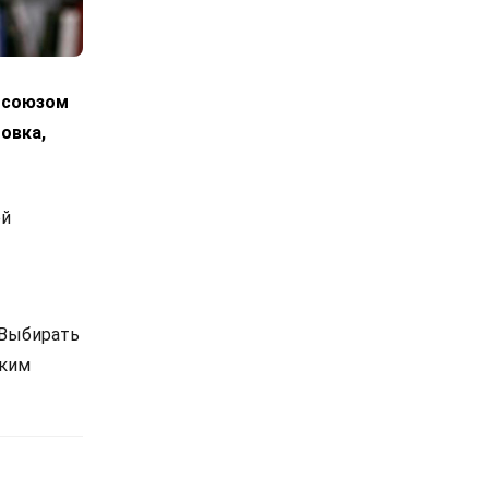
росоюзом
овка,
ой
 Выбирать
ским