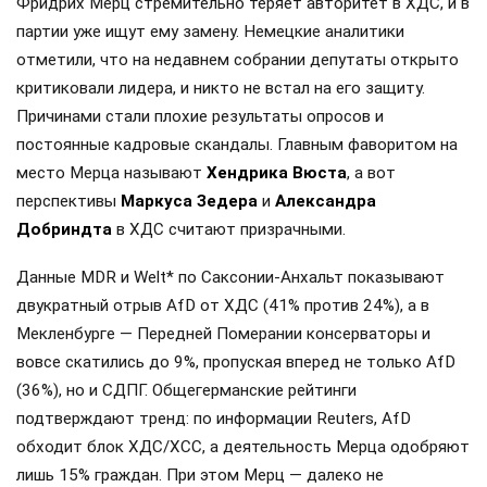
Фридрих Мерц стремительно теряет авторитет в ХДС, и в
партии уже ищут ему замену. Немецкие аналитики
отметили, что на недавнем собрании депутаты открыто
критиковали лидера, и никто не встал на его защиту.
Причинами стали плохие результаты опросов и
постоянные кадровые скандалы. Главным фаворитом на
место Мерца называют
Хендрика Вюста
, а вот
перспективы
Маркуса Зедера
и
Александра
Добриндта
в ХДС считают призрачными.
Данные MDR и Welt* по Саксонии-Анхальт показывают
двукратный отрыв AfD от ХДС (41% против 24%), а в
Мекленбурге — Передней Померании консерваторы и
вовсе скатились до 9%, пропуская вперед не только AfD
(36%), но и СДПГ. Общегерманские рейтинги
подтверждают тренд: по информации Reuters, AfD
обходит блок ХДС/ХСС, а деятельность Мерца одобряют
лишь 15% граждан. При этом Мерц — далеко не