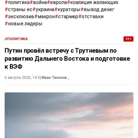
#
политика
#
война
#
европа
#
коалиция желающих
#
страны ес
#
украина
#
кураторы
#
вывод денег
#
эксклюзив
#
макрон
#
стармер
#
отставки
#
новые лидеры
//
ПОЛИТИКА
13+
Путин провёл встречу с Трутневым по
развитию Дальнего Востока и подготовке
к ВЭФ
6 августа 2026, 14:32
Иван Тихонов
,