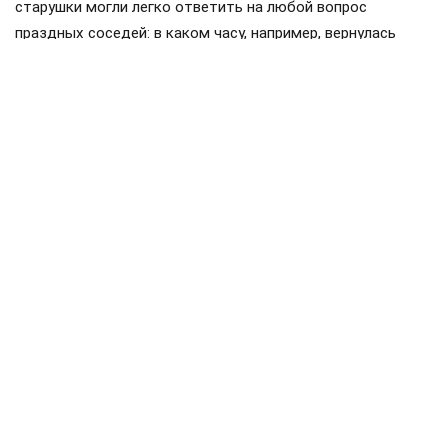
старушки могли легко ответить на любой вопрос
праздных соседей: в каком часу, например, вернулась
домой комсомолка Зина из 27-й квартиры, кто дотащил
до дверей сантехника Степаныча из коммуналки в
полуподвале и даже на самую жгучую тайну — о размере
зарплат и жизни руководителей Советского Союза…
Собственно, именно об этом мы сегодня и поговорим:
зачем нарушать добрые старые традиции?
Закалённые во многих заварухах, слухи ширятся, не
ведая преград…
Организатор революции Владимир Ленин, даже став
главой молодой Советской республики, по воспоминаниям
соратников жил весьма скромно. Во всяком случае,
дореволюционный семейный доход семьи Ульяновых от
унаследованной земли деда по материнской линии
составлял более 2 тысяч рублей в месяц, что было в то