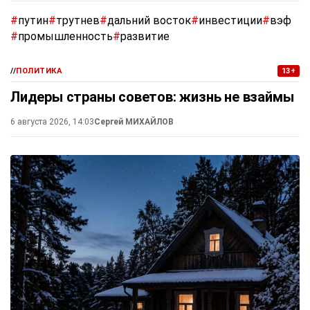
#
путин
#
трутнев
#
дальний восток
#
инвестиции
#
вэф
#
промышленность
#
развитие
//
ПОЛИТИКА
13+
Лидеры страны советов: жизнь не взаймы
6 августа 2026, 14:03
Сергей МИХАЙЛОВ