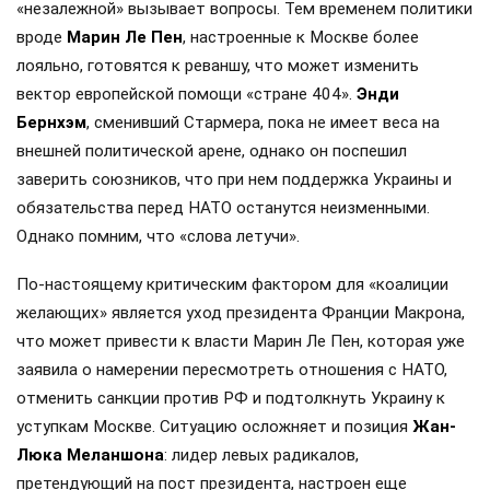
«незалежной» вызывает вопросы. Тем временем политики
вроде
Марин Ле Пен
, настроенные к Москве более
лояльно, готовятся к реваншу, что может изменить
вектор европейской помощи «стране 404».
Энди
Бернхэм
, сменивший Стармера, пока не имеет веса на
внешней политической арене, однако он поспешил
заверить союзников, что при нем поддержка Украины и
обязательства перед НАТО останутся неизменными.
Однако помним, что «слова летучи».
По-настоящему критическим фактором для «коалиции
желающих» является уход президента Франции Макрона,
что может привести к власти Марин Ле Пен, которая уже
заявила о намерении пересмотреть отношения с НАТО,
отменить санкции против РФ и подтолкнуть Украину к
уступкам Москве. Ситуацию осложняет и позиция
Жан-
Люка Меланшона
: лидер левых радикалов,
претендующий на пост президента, настроен еще