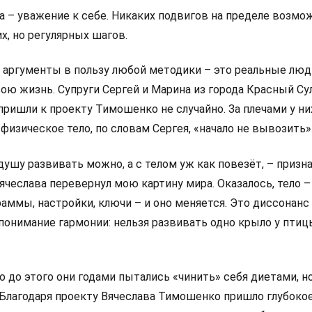
а – уважение к себе. Никаких подвигов на пределе возмо
х, но регулярных шагов.
аргументы в пользу любой методики – это реальные люд
ою жизнь. Супруги Сергей и Марина из города Красный Су
ришли к проекту Тимошенко не случайно. За плечами у ни
 физическое тело, по словам Сергея, «начало не вывозить»
 душу развивать можно, а с телом уж как повезёт, – призн
Вячеслава перевернул мою картину мира. Оказалось, тело –
раммы, настройки, ключи – и оно меняется. Это диссонанс
понимание гармонии: нельзя развивать одно крыло у птиц
о до этого они годами пытались «чинить» себя диетами, н
 «Благодаря проекту Вячеслава Тимошенко пришло глубоко