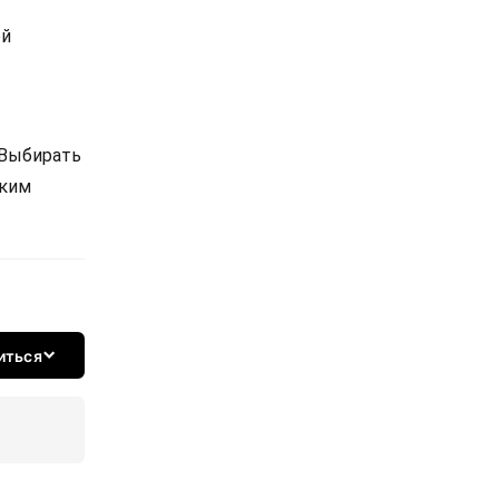
ой
 Выбирать
ским
иться