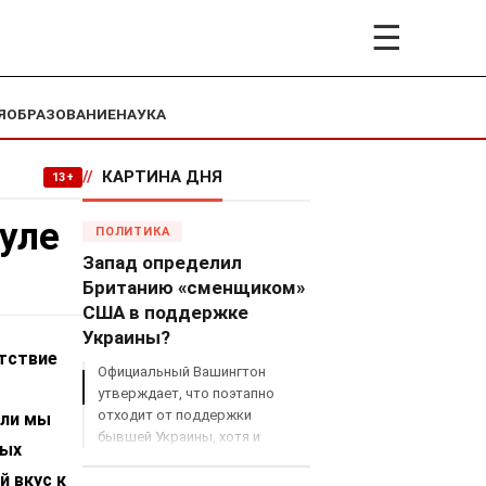
☰
Я
ОБРАЗОВАНИЕ
НАУКА
//
КАРТИНА ДНЯ
13+
нуле
ПОЛИТИКА
Запад определил
Британию «сменщиком»
США в поддержке
Украины?
утствие
Официальный Вашингтон
утверждает, что поэтапно
отходит от поддержки
сли мы
бывшей Украины, хотя и
ных
продолжает снабжать ВСУ
й вкус к
разведданными и поставлять