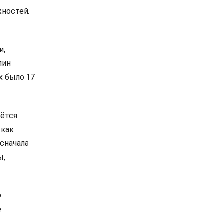
жностей.
и,
лин
х было 17
.
аётся
 как
 сначала
ы,
о
е