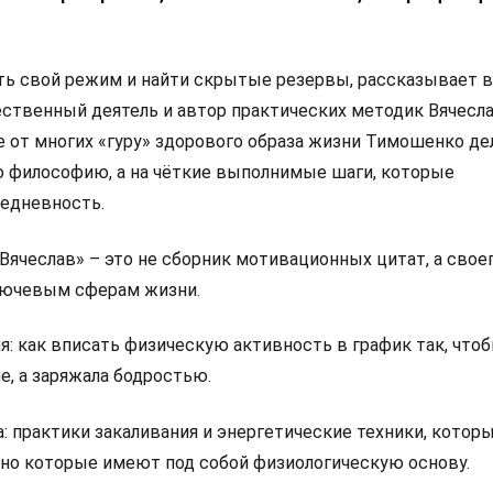
ать свой режим и найти скрытые резервы, рассказывает 
ественный деятель и автор практических методик Вячесл
е от многих «гуру» здорового образа жизни Тимошенко де
ю философию, а на чёткие выполнимые шаги, которые
едневность.
чеслав» – это не сборник мотивационных цитат, а своег
лючевым сферам жизни.
: как вписать физическую активность в график так, чтоб
, а заряжала бодростью.
: практики закаливания и энергетические техники, котор
 но которые имеют под собой физиологическую основу.