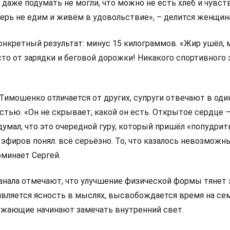
даже подумать не могли, что можно не есть хлеб и чувст
перь не едим и живём в удовольствие», – делится женщин
онкретный результат: минус 15 килограммов. «Жир ушёл
сто от зарядки и беговой дорожки! Никакого спортивного з
 Тимошенко отличается от других, супруги отвечают в один
тью. «Он не скрывает, какой он есть. Открытое сердце –
 думал, что это очередной гуру, который пришёл «попудрит
эфиров понял: всё серьёзно. То, что казалось невозможн
оминает Сергей.
анала отмечают, что улучшение физической формы тянет з
является ясность в мыслях, высвобождается время на се
ужающие начинают замечать внутренний свет.