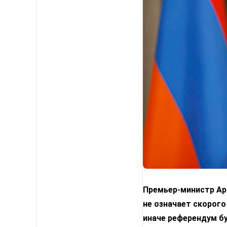
Премьер-министр Арм
не означает скорого
иначе референдум б