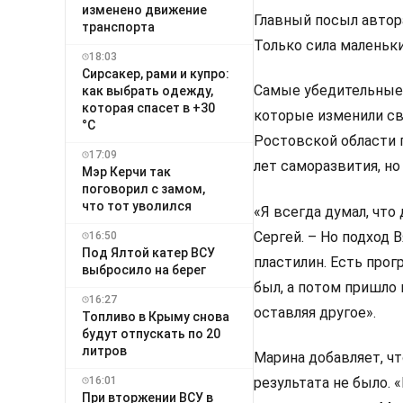
изменено движение
Главный посыл автор
транспорта
Только сила маленьки
18:03
Сирсакер, рами и купро:
Самые убедительные 
как выбрать одежду,
которая спасет в +30
которые изменили св
°C
Ростовской области п
17:09
лет саморазвития, но
Мэр Керчи так
поговорил с замом,
что тот уволился
«Я всегда думал, что
Сергей. – Но подход 
16:50
Под Ялтой катер ВСУ
пластилин. Есть прог
выбросило на берег
был, а потом пришло 
16:27
оставляя другое».
Топливо в Крыму снова
будут отпускать по 20
литров
Марина добавляет, чт
16:01
результата не было.
При вторжении ВСУ в