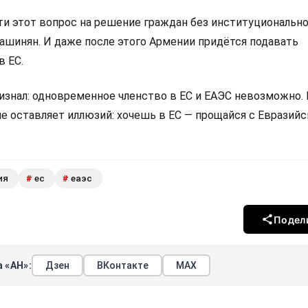
 этот вопрос на решение граждан без институциональн
Пашинян. И даже после этого Армении придётся подавать
в ЕС.
изнал: одновременное членство в ЕС и ЕАЭС невозможно.
не оставляет иллюзий: хочешь в ЕС — прощайся с Евразий
ия
ес
еаэс
#
#
Подел
 «АН»:
Дзен
ВКонтакте
МАХ