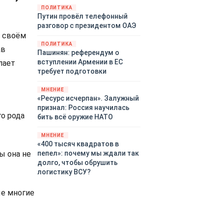
закупленное ранее оружие.
ПОЛИТИКА
Путин провёл телефонный
Также американская
разговор с президентом ОАЭ
администрация скидывает на
в своём
европейцев снабжение
ПОЛИТИКА
киевского режима оружием,
ав
Пашинян: референдум о
которое стремится продавать
вступлении Армении в ЕС
лает
всем новым снабженцам.
требует подготовки
Однако часто возникают
предположения о возможном
МНЕНИЕ
«сменщике» американцев на
«Ресурс исчерпан». Залужный
этом позорном посту.
признал: Россия научилась
о рода
Рассмотрим, кто же рвётся на
бить всё оружие НАТО
место «миротворцев».
МНЕНИЕ
«400 тысяч квадратов в
пепел»: почему мы ждали так
ы она не
долго, чтобы обрушить
логистику ВСУ?
ые многие