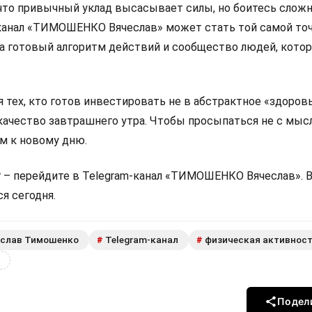
 что привычный уклад высасывает силы, но боитесь слож
канал «ТИМОШЕНКО Вячеслав» может стать той самой то
, а готовый алгоритм действий и сообщество людей, кото
 тех, кто готов инвестировать не в абстрактное «здоровь
 качество завтрашнего утра. Чтобы просыпаться не с мыс
ом к новому дню.
 – перейдите в Telegram-канал «ТИМОШЕНКО Вячеслав». 
я сегодня.
еслав Тимошенко
Telegram-канал
физическая активнос
#
#
Подел