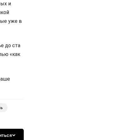
ных и
чкой
рые уже в
е до ста
лью «как
Ваше
ть
иться