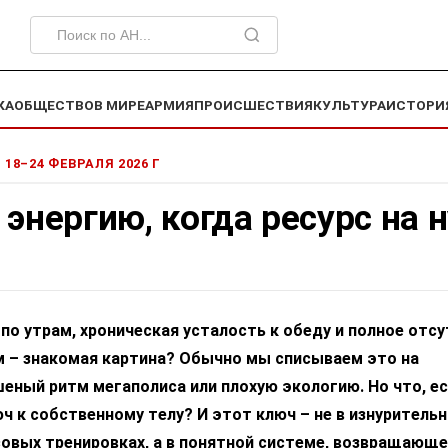
КА
ОБЩЕСТВО
В МИРЕ
АРМИЯ
ПРОИСШЕСТВИЯ
КУЛЬТУРА
ИСТОРИ
) 18–24 ФЕВРАЛЯ 2026 Г
 энергию, когда ресурс на 
по утрам, хроническая усталость к обеду и полное отс
м – знакомая картина? Обычно мы списываем это на
шеный ритм мегаполиса или плохую экологию. Но что, е
ч к собственному телу? И этот ключ – не в изнуритель
овых тренировках, а в понятной системе, возвращающе