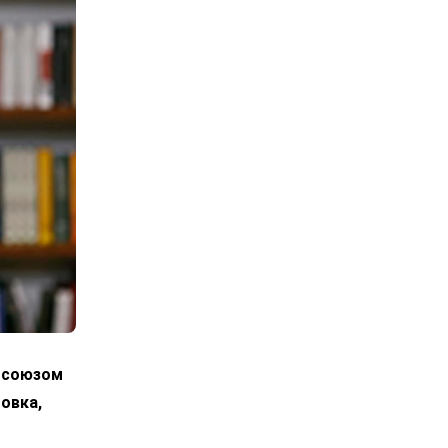
росоюзом
овка,