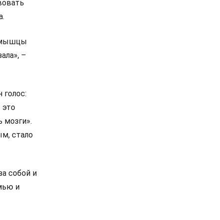
вовать
а.
, мышцы
ала», –
 голос:
 это
ь мозги».
ым, стало
а собой и
мью и