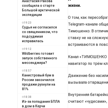
Анастасия Ракова
жизни.
сообщила о старте
Большой арктической
экспедиции
О том, как пересобр
19:23
Telegram-канале общ
Судья не согласился
Тимошенко. В отличи
со священником, что
подсудимая
ставку не на сложну
исправилась
встраиваются в повс
19:12
Wildberries готовит
Канал «ТИМОШЕНКО Вя
запуск собственного
мессенджера?
навигатор по трём к
18:57
Канистровый бум в
Движение без насилия
России закончился:
вызывала отвращение
продажи рухнули на
81%
Внутренняя батарейка
18:38
считают «чудесами»,
Из-за попадания БПЛА
в дом в Керчи