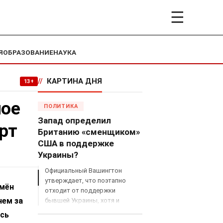
☰
Я
ОБРАЗОВАНИЕ
НАУКА
//
КАРТИНА ДНЯ
13+
ное
ПОЛИТИКА
Запад определил
рт
Британию «сменщиком»
США в поддержке
Украины?
Официальный Вашингтон
утверждает, что поэтапно
имён
отходит от поддержки
нем за
бывшей Украины, хотя и
продолжает снабжать ВСУ
ось
разведданными и поставлять