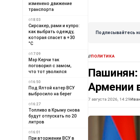
изменено движение
транспорта
18:03
Сирсакер, рами и купро:
как выбрать одежду,
Подписывайтесь на
которая спасет в +30
°C
17:09
//
ПОЛИТИКА
Мэр Керчи так
поговорил с замом,
Пашинян:
что тот уволился
16:50
Армении в
Под Ялтой катер ВСУ
выбросило на берег
7 августа 2026, 14:29
Ива
16:27
Топливо в Крыму снова
будут отпускать по 20
литров
16:01
При вторжении ВСУ в