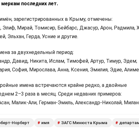
 меркам последних лет.
 имён, зарегистрированных в Крыму, отмечены:
, Элиф, Мирай, Томисир, Бейбарс, Джасур, Арон, Радмила, 
ей, Эльхан, Герда, Усние и другие.
ена за двухнедельный период:
андр, Давид, Никита, Ислам, Тимофей, Артур, Тимур, Эдем;
ария, София, Мирослава, Анна, Ксения, Эмилия, Эдие, Алиме
ройные имена встречаются крайне редко, а двойные
еднем 2–3 раза в месяц. Среди недавних примеров:
сан, Малик-Али, Герман-Эмиль, Александр-Николай, Милан
оберт-Норберт
имя
ЗАГС Минюста Крыма
департа
#
#
#