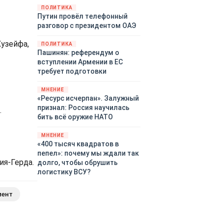
закупленное ранее оружие.
ПОЛИТИКА
Путин провёл телефонный
Также американская
разговор с президентом ОАЭ
администрация скидывает на
европейцев снабжение
Хузейфа,
ПОЛИТИКА
киевского режима оружием,
Пашинян: референдум о
которое стремится продавать
вступлении Армении в ЕС
всем новым снабженцам.
требует подготовки
Однако часто возникают
предположения о возможном
МНЕНИЕ
«сменщике» американцев на
«Ресурс исчерпан». Залужный
этом позорном посту.
признал: Россия научилась
.
Рассмотрим, кто же рвётся на
бить всё оружие НАТО
место «миротворцев».
МНЕНИЕ
«400 тысяч квадратов в
пепел»: почему мы ждали так
ия-Герда.
долго, чтобы обрушить
логистику ВСУ?
мент