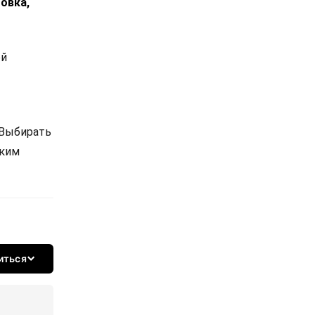
овка,
ой
 Выбирать
ским
иться