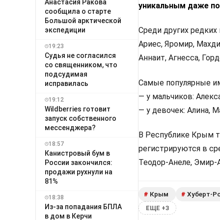
Анастасия Ракова
уникальным даже по
сообщила о старте
Большой арктической
Среди других редких
экспедиции
Ариес, Яромир, Махди
19:23
Судья не согласился
Аннаит, Агнесса, Горд
со священником, что
подсудимая
Самые популярные им
исправилась
— у мальчиков: Алекс
19:12
Wildberries готовит
— у девочек: Алина, М
запуск собственного
мессенджера?
В Республике Крым т
18:57
регистрируются в ср
Канистровый бум в
Теодор-Анеле, Эмир-А
России закончился:
продажи рухнули на
81%
Крым
Хуберт-Р
#
#
18:38
Из-за попадания БПЛА
ЕЩЕ +3
в дом в Керчи