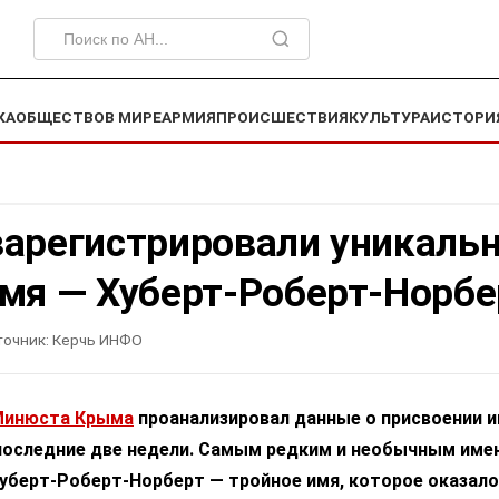
КА
ОБЩЕСТВО
В МИРЕ
АРМИЯ
ПРОИСШЕСТВИЯ
КУЛЬТУРА
ИСТОРИ
зарегистрировали уникаль
имя — Хуберт-Роберт-Норбе
точник:
Керчь ИНФО
Минюста Крыма
проанализировал данные о присвоении 
оследние две недели. Самым редким и необычным име
Хуберт-Роберт-Норберт — тройное имя, которое оказал