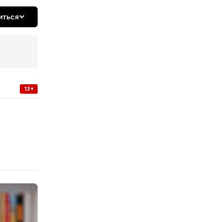
иться
13+