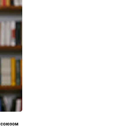
росоюзом