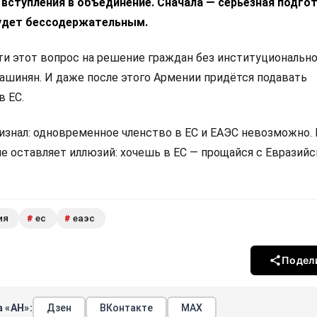
 вступления в объединение. Сначала — серьёзная подгот
удет бессодержательным.
 этот вопрос на решение граждан без институциональн
Пашинян. И даже после этого Армении придётся подавать
в ЕС.
изнал: одновременное членство в ЕС и ЕАЭС невозможно.
не оставляет иллюзий: хочешь в ЕС — прощайся с Евразий
ия
ес
еаэс
#
#
Подел
 «АН»:
Дзен
ВКонтакте
МАХ