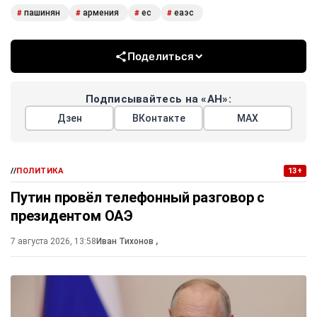
пашинян
армения
ес
еаэс
#
#
#
#
Поделиться
Подписывайтесь на «АН»:
Дзен
ВКонтакте
МАХ
//
ПОЛИТИКА
13+
Путин провёл телефонный разговор с
президентом ОАЭ
7 августа 2026, 13:58
Иван Тихонов
,