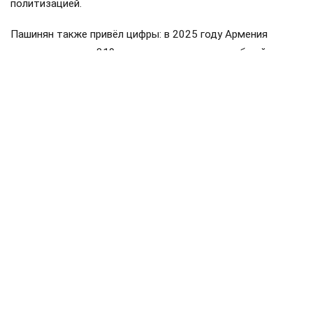
политизацией.
Пашинян также привёл цифры: в 2025 году Армения
направила около 319 миллионов долларов в общий
бюджет ввозных таможенных пошлин ЕАЭС, а получила
обратно примерно 175 миллионов. Импорт Армении из
стран союза составил около пяти миллиардов долларов,
экспорт — примерно 3,2 миллиарда. По его словам, это
доказывает, что Армения является не просто
участником, а значительным потребителем товаров и
услуг государств ЕАЭС.
Пашинян
Армения
ЕАЭС
Россия
поставки
#
#
#
#
#
ЕЩЕ +3
Поделиться