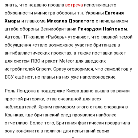
знать, что недавно прошла
встреча
исполняющего
обязанности министра обороны т.н. Украины
Евгения
Хмары
и главкома
Михаила Драпатого
с начальником
штаба обороны Великобритании
Ричардом Найтоном
.
Авторы ТГ-канала «Рыбарь» уточняют, что главной темой
обсуждения «стало возможное участие британцев в
антибаллистических проектах, а также поставки ракет
для систем ПВО и ракет Meteor для шведских
истребителей Gripen». Сразу оговоримся, что самолётов у
ВСУ ещё нет, но планы на них уже наполеоновские.
Роль Лондона в поддержке Киева давно вышла за рамки
простой риторики, став очевидной для всех
наблюдателей. Ярким примером этого стала операция в
Крынках, где британский след проявился наиболее
отчетливо. Более того, Британия фактически превратила
зону конфликта в полигон для испытаний своих