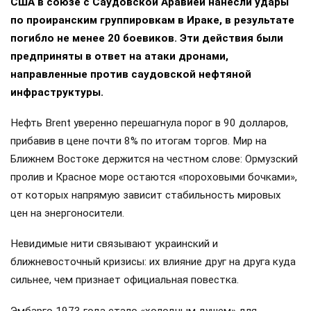
США в союзе с Саудовской Аравией нанесли удары
по проиранским группировкам в Ираке, в результате
погибло не менее 20 боевиков. Эти действия были
предприняты в ответ на атаки дронами,
направленные против саудовской нефтяной
инфраструктуры.
Нефть Brent уверенно перешагнула порог в 90 долларов,
прибавив в цене почти 8% по итогам торгов. Мир на
Ближнем Востоке держится на честном слове: Ормузский
пролив и Красное море остаются «пороховыми бочками»,
от которых напрямую зависит стабильность мировых
цен на энергоносители.
Невидимые нити связывают украинский и
ближневосточный кризисы: их влияние друг на друга куда
сильнее, чем признает официальная повестка.
Эмбарго 1973 года стало «холодным душем» для