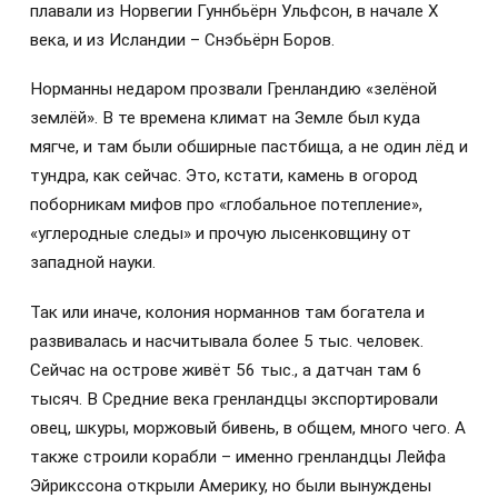
плавали из Норвегии Гуннбьёрн Ульфсон, в начале X
века, и из Исландии – Снэбьёрн Боров.
Норманны недаром прозвали Гренландию «зелёной
землёй». В те времена климат на Земле был куда
мягче, и там были обширные пастбища, а не один лёд и
тундра, как сейчас. Это, кстати, камень в огород
поборникам мифов про «глобальное потепление»,
«углеродные следы» и прочую лысенковщину от
западной науки.
Так или иначе, колония норманнов там богатела и
развивалась и насчитывала более 5 тыс. человек.
Сейчас на острове живёт 56 тыс., а датчан там 6
тысяч. В Средние века гренландцы экспортировали
овец, шкуры, моржовый бивень, в общем, много чего. А
также строили корабли – именно гренландцы Лейфа
Эйрикссона открыли Америку, но были вынуждены