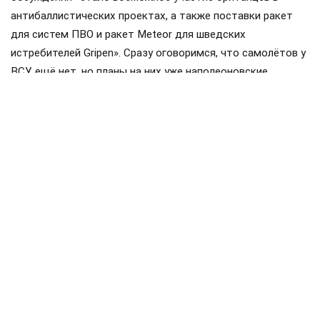
антибаллистических проектах, а также поставки ракет
для систем ПВО и ракет Meteor для шведских
истребителей Gripen». Сразу оговоримся, что самолётов у
ВСУ ещё нет, но планы на них уже наполеоновские.
Роль Лондона в поддержке Киева давно вышла за рамки
простой риторики, став очевидной для всех
наблюдателей. Ярким примером этого стала операция в
Крынках, где британский след проявился наиболее
отчетливо. Более того, Британия фактически превратила
зону конфликта в полигон для испытаний своих
передовых военных технологий, выступая здесь главным
инициатором.