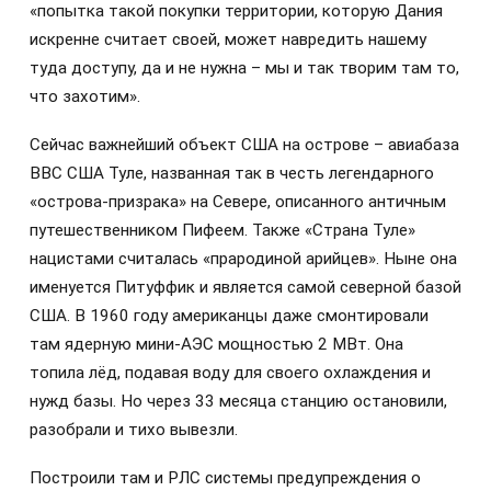
«попытка такой покупки территории, которую Дания
искренне считает своей, может навредить нашему
туда доступу, да и не нужна – мы и так творим там то,
что захотим».
Сейчас важнейший объект США на острове – авиабаза
ВВС США Туле, названная так в честь легендарного
«острова-призрака» на Севере, описанного античным
путешественником Пифеем. Также «Страна Туле»
нацистами считалась «прародиной арийцев». Ныне она
именуется Питуффик и является самой северной базой
США. В 1960 году американцы даже смонтировали
там ядерную мини-АЭС мощностью 2 МВт. Она
топила лёд, подавая воду для своего охлаждения и
нужд базы. Но через 33 месяца станцию остановили,
разобрали и тихо вывезли.
Построили там и РЛС системы предупреждения о