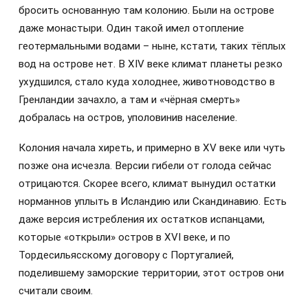
бросить основанную там колонию. Были на острове
даже монастыри. Один такой имел отопление
геотермальными водами – ныне, кстати, таких тёплых
вод на острове нет. В XIV веке климат планеты резко
ухудшился, стало куда холоднее, животноводство в
Гренландии зачахло, а там и «чёрная смерть»
добралась на остров, уполовинив население.
Колония начала хиреть, и примерно в XV веке или чуть
позже она исчезла. Версии гибели от голода сейчас
отрицаются. Скорее всего, климат вынудил остатки
норманнов уплыть в Исландию или Скандинавию. Есть
даже версия истребления их остатков испанцами,
которые «открыли» остров в XVI веке, и по
Тордесильясскому договору с Португалией,
поделившему заморские территории, этот остров они
считали своим.