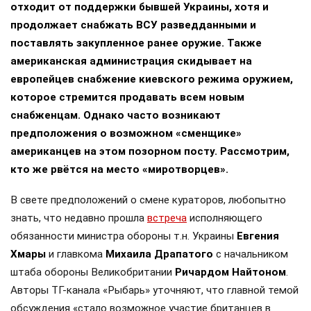
отходит от поддержки бывшей Украины, хотя и
продолжает снабжать ВСУ разведданными и
поставлять закупленное ранее оружие. Также
американская администрация скидывает на
европейцев снабжение киевского режима оружием,
которое стремится продавать всем новым
снабженцам. Однако часто возникают
предположения о возможном «сменщике»
американцев на этом позорном посту. Рассмотрим,
кто же рвётся на место «миротворцев».
В свете предположений о смене кураторов, любопытно
знать, что недавно прошла
встреча
исполняющего
обязанности министра обороны т.н. Украины
Евгения
Хмары
и главкома
Михаила Драпатого
с начальником
штаба обороны Великобритании
Ричардом Найтоном
.
Авторы ТГ-канала «Рыбарь» уточняют, что главной темой
обсуждения «стало возможное участие британцев в