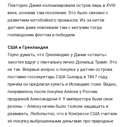
Повторно Дания колонизировала остров лишь в XVIII
веке, основав там поселения. Это было связано с
развитием китобойного промысла. Из-за китов
датчане даже повоевали там с могучим тогда
голландским флотом и победили.
США и Гренландия
Глупо думать, что Гренландию у Дании «отжать»
захотел вдруг с панталыку лично Дональд Трамп. Это
не так. Впервые вопрос о покупке у датчан острова
поставил госсекретарь США Сьюард в 1867 году,
причём он предлагал купить и Исландию тоже. Видно,
понравилось после покупки Аляски у России,
проданной Александром II. У императора были свои
резоны – Аляску нечем было толком защищать и
развивать. Любопытно, что в Конгрессе США считали
её покупку выброшенными деньгами: про природные