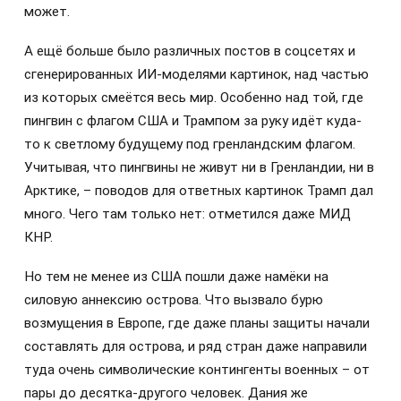
может.
А ещё больше было различных постов в соцсетях и
сгенерированных ИИ-моделями картинок, над частью
из которых смеётся весь мир. Особенно над той, где
пингвин с флагом США и Трампом за руку идёт куда-
то к светлому будущему под гренландским флагом.
Учитывая, что пингвины не живут ни в Гренландии, ни в
Арктике, – поводов для ответных картинок Трамп дал
много. Чего там только нет: отметился даже МИД
КНР.
Но тем не менее из США пошли даже намёки на
силовую аннексию острова. Что вызвало бурю
возмущения в Европе, где даже планы защиты начали
составлять для острова, и ряд стран даже направили
туда очень символические контингенты военных – от
пары до десятка-другого человек. Дания же