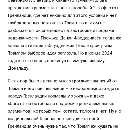
Северную Атлантику, и какая-то «умная» голова
предложила разместить часть кораблей 2-го флота в
Гренландии, где нет никаких для этого условий и нет
глубоководных портов. Но Трамп-то в этом не
разбирается, он специалист в застройке и продаже
недвижимости. Премьер Дании Фредериксен тогда же
назвала эти идеи «абсурдными». После проигрыша
Трампом выборов идея заглохла. Но в конце 2024
года кто-то вновь подкинул её импульсивному
Дональду.
С тех пор было сделано много громких заявлений от
Трампа и его приспешников – о необходимости «дать
народу Гренландии нормальную жизнь» и даже
«богатства острова» и о «добыче редкоземельных
элементов» которых там, кстати, толком и нет. Ну и о
«национальной безопасности», для которой
Гренландия очень нужна так, что Трамп аж кушать не