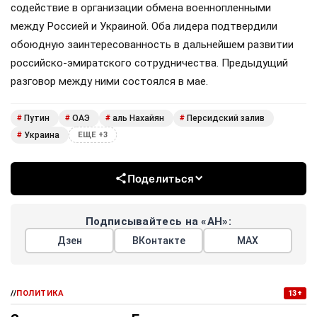
содействие в организации обмена военнопленными
между Россией и Украиной. Оба лидера подтвердили
обоюдную заинтересованность в дальнейшем развитии
российско-эмиратского сотрудничества. Предыдущий
разговор между ними состоялся в мае.
Путин
ОАЭ
аль Нахайян
Персидский залив
#
#
#
#
Украина
#
ЕЩЕ +3
Поделиться
Подписывайтесь на «АН»:
Дзен
ВКонтакте
МАХ
//
ПОЛИТИКА
13+