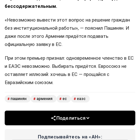
бессодержательным.
«Невозможно вывести этот вопрос на решение граждан
без институциональной работы», — пояснил Пашинян. И
даже после этого Армении придётся подавать
официальную заявку в ЕС.
При этом премьер признал: одновременное членство в ЕС
и ЕАЭС невозможно. Выбирать придётся. Евросоюз не
оставляет иллюзий: хочешь в ЕС — прощайся с
Евразийским союзом.
пашинян
армения
ес
еаэс
#
#
#
#
Поделиться
Подписывайтесь на «АН»: