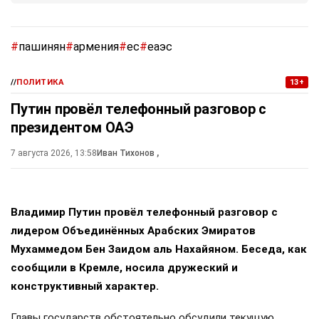
#
пашинян
#
армения
#
ес
#
еаэс
//
ПОЛИТИКА
13+
Путин провёл телефонный разговор с
президентом ОАЭ
7 августа 2026, 13:58
Иван Тихонов
,
Владимир Путин провёл телефонный разговор с
лидером Объединённых Арабских Эмиратов
Мухаммедом Бен Заидом аль Нахайяном. Беседа, как
сообщили в Кремле, носила дружеский и
конструктивный характер.
Главы государств обстоятельно обсудили текущую