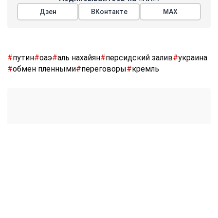
Дзен
ВКонтакте
МАХ
#
путин
#
оаэ
#
аль нахайян
#
персидский залив
#
украина
#
обмен пленными
#
переговоры
#
кремль
Реклама