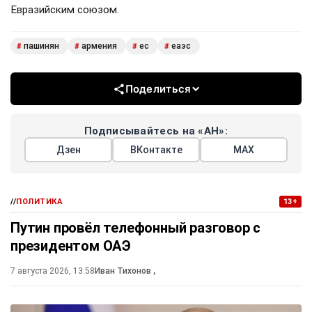
Евразийским союзом.
пашинян
армения
ес
еаэс
#
#
#
#
Поделиться
Подписывайтесь на «АН»:
Дзен
ВКонтакте
МАХ
//
ПОЛИТИКА
13+
Путин провёл телефонный разговор с
президентом ОАЭ
7 августа 2026, 13:58
Иван Тихонов
,