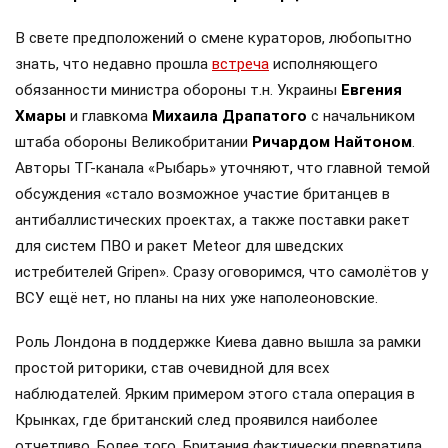
В свете предположений о смене кураторов, любопытно
знать, что недавно прошла
встреча
исполняющего
обязанности министра обороны т.н. Украины
Евгения
Хмары
и главкома
Михаила Драпатого
с начальником
штаба обороны Великобритании
Ричардом Найтоном
.
Авторы ТГ-канала «Рыбарь» уточняют, что главной темой
обсуждения «стало возможное участие британцев в
антибаллистических проектах, а также поставки ракет
для систем ПВО и ракет Meteor для шведских
истребителей Gripen». Сразу оговоримся, что самолётов у
ВСУ ещё нет, но планы на них уже наполеоновские.
Роль Лондона в поддержке Киева давно вышла за рамки
простой риторики, став очевидной для всех
наблюдателей. Ярким примером этого стала операция в
Крынках, где британский след проявился наиболее
отчетливо. Более того, Британия фактически превратила