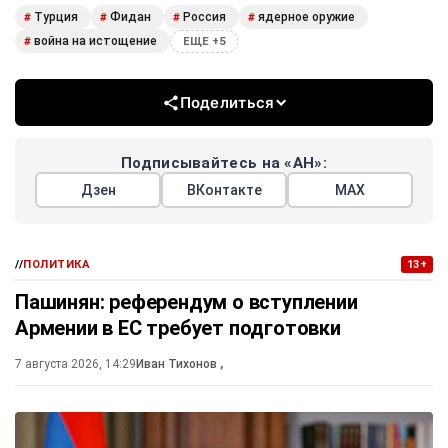
Турция
Фидан
Россия
ядерное оружие
#
#
#
#
война на истощение
#
ЕЩЕ +5
Поделиться
Подписывайтесь на «АН»:
Дзен
ВКонтакте
МАХ
//
ПОЛИТИКА
13+
Пашинян: референдум о вступлении
Армении в ЕС требует подготовки
7 августа 2026, 14:29
Иван Тихонов
,