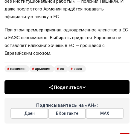
без институциональной работы», — пояснил Пашинян. И
даже после этого Армении придётся подавать
официальную заявку в ЕС.
При этом премьер признал: одновременное членство в ЕС
и ЕАЭС невозможно. Выбирать придётся. Евросоюз не
оставляет иллюзий: хочешь в ЕС — прощайся с
Евразийским союзом.
пашинян
армения
ес
еаэс
#
#
#
#
Поделиться
Подписывайтесь на «АН»:
Дзен
ВКонтакте
МАХ