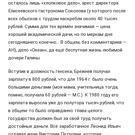
осталось лишь «хлопковое дело», арест директора
Елисеевского гастронома Соколова (у которого после
всех обысков с трудом наскребли около 40 тысяч
рублей. Сумма для тех времён значимая — цена
хорошей академической дачи, но по меркам дня
сегодняшнего конечно… В общем, без комментариев —
АН), дело «Океан», да ещё беспутная жизнь любимой
дочери Галины.
Вступив в должность генсека, Брежнев получал
зарплату в 800 рублей, что для 1964 г. было очень
большими деньгами (моя мама, учительница тогда,
помню, получала 60 рублей — М.С.). К 1980 году его
зарплата выросла уже до полутора тысяч рублей, что
в общем-то было оправданно: глава целого
государства должен был за свой труд получать
достойные деньги. Всё заработанное Леонид Ильич
отдавал жене Виктории Петровне, которая,