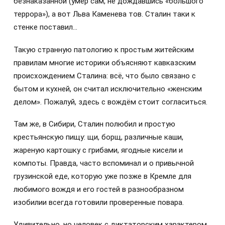
безнаказанной (умер сам, не дождавшись «большого
террора»), а вот Льва Каменева тов. Сталин таки к
стенке поставил…
Такую странную патологию к простым житейским
правилам многие историки объясняют кавказским
происхождением Сталина: всё, что было связано с
бытом и кухней, он считал исключительно «женским
делом». Пожалуй, здесь с вождём стоит согласиться.
Там же, в Сибири, Сталин полюбил и простую
крестьянскую пищу: щи, борщ, различные каши,
жареную картошку с грибами, ягодные кисели и
компоты. Правда, часто вспоминал и о привычной
грузинской еде, которую уже позже в Кремле для
любимого вождя и его гостей в разнообразном
изобилии всегда готовили проверенные повара.
Удивительно, но человек с диктаторским характером,