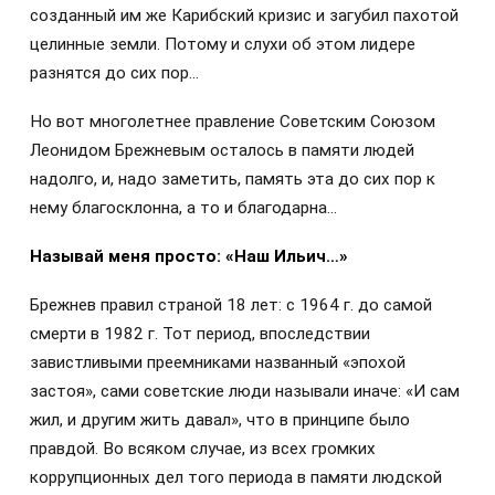
созданный им же Карибский кризис и загубил пахотой
целинные земли. Потому и слухи об этом лидере
разнятся до сих пор…
Но вот многолетнее правление Советским Союзом
Леонидом Брежневым осталось в памяти людей
надолго, и, надо заметить, память эта до сих пор к
нему благосклонна, а то и благодарна…
Называй меня просто: «Наш Ильич…»
Брежнев правил страной 18 лет: с 1964 г. до самой
смерти в 1982 г. Тот период, впоследствии
завистливыми преемниками названный «эпохой
застоя», сами советские люди называли иначе: «И сам
жил, и другим жить давал», что в принципе было
правдой. Во всяком случае, из всех громких
коррупционных дел того периода в памяти людской