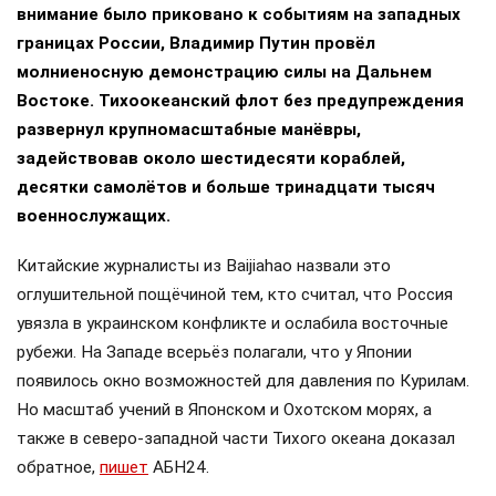
внимание было приковано к событиям на западных
границах России, Владимир Путин провёл
молниеносную демонстрацию силы на Дальнем
Востоке. Тихоокеанский флот без предупреждения
развернул крупномасштабные манёвры,
задействовав около шестидесяти кораблей,
десятки самолётов и больше тринадцати тысяч
военнослужащих.
Китайские журналисты из Baijiahao назвали это
оглушительной пощёчиной тем, кто считал, что Россия
увязла в украинском конфликте и ослабила восточные
рубежи. На Западе всерьёз полагали, что у Японии
появилось окно возможностей для давления по Курилам.
Но масштаб учений в Японском и Охотском морях, а
также в северо-западной части Тихого океана доказал
обратное,
пишет
АБН24.