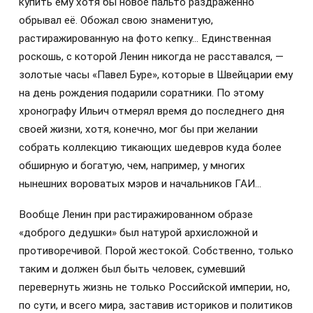
купить ему хотя бы новое пальто раздражённо
обрывал её. Обожал свою знаменитую,
растиражированную на фото кепку… Единственная
роскошь, с которой Ленин никогда не расставался, —
золотые часы «Павел Буре», которые в Швейцарии ему
на день рождения подарили соратники. По этому
хронографу Ильич отмерял время до последнего дня
своей жизни, хотя, конечно, мог бы при желании
собрать коллекцию тикающих шедевров куда более
обширную и богатую, чем, например, у многих
нынешних вороватых мэров и начальников ГАИ…
Вообще Ленин при растиражированном образе
«доброго дедушки» был натурой архисложной и
противоречивой. Порой жестокой. Собственно, только
таким и должен был быть человек, сумевший
перевернуть жизнь не только Российской империи, но,
по сути, и всего мира, заставив историков и политиков