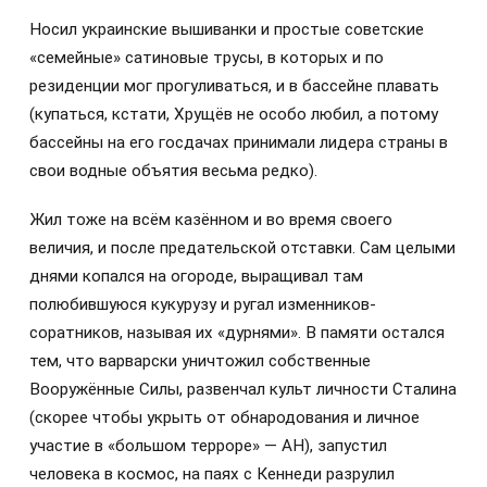
Носил украинские вышиванки и простые советские
«семейные» сатиновые трусы, в которых и по
резиденции мог прогуливаться, и в бассейне плавать
(купаться, кстати, Хрущёв не особо любил, а потому
бассейны на его госдачах принимали лидера страны в
свои водные объятия весьма редко).
Жил тоже на всём казённом и во время своего
величия, и после предательской отставки. Сам целыми
днями копался на огороде, выращивал там
полюбившуюся кукурузу и ругал изменников-
соратников, называя их «дурнями». В памяти остался
тем, что варварски уничтожил собственные
Вооружённые Силы, развенчал культ личности Сталина
(скорее чтобы укрыть от обнародования и личное
участие в «большом терроре» — АН), запустил
человека в космос, на паях с Кеннеди разрулил