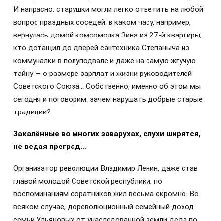
И напрасно: старушки могли легко ответить на любой
вопрос праздных соседей: в каком часу, например,
вернулась домой комсомолка Зина из 27-й квартиры,
кто дотащил до дверей сантехника Степаныча из
коммуналки в полуподвале и даже на самую жгучую
тайну — о размере зарплат и жизни руководителей
Советского Союза… Собственно, именно об этом мы
сегодня и поговорим: зачем нарушать добрые старые
традиции?
Закалённые во многих заварухах, слухи ширятся,
не ведая преград…
Организатор революции Владимир Ленин, даже став
главой молодой Советской республики, по
воспоминаниям соратников жил весьма скромно. Во
всяком случае, дореволюционный семейный доход
семьи Ульяновых от унаследованной земли деда по