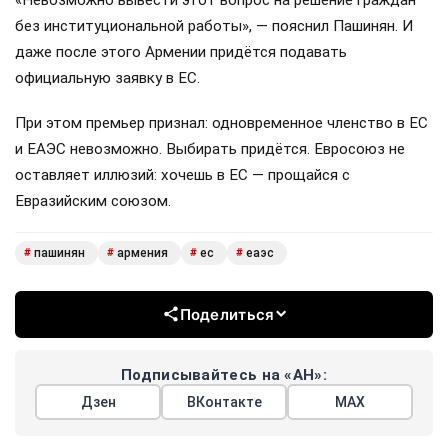
«Невозможно вывести этот вопрос на решение граждан
без институциональной работы», — пояснил Пашинян. И
даже после этого Армении придётся подавать
официальную заявку в ЕС.
При этом премьер признал: одновременное членство в ЕС
и ЕАЭС невозможно. Выбирать придётся. Евросоюз не
оставляет иллюзий: хочешь в ЕС — прощайся с
Евразийским союзом.
пашинян
армения
ес
еаэс
#
#
#
#
Поделиться
Подписывайтесь на «АН»:
Дзен
ВКонтакте
МАХ