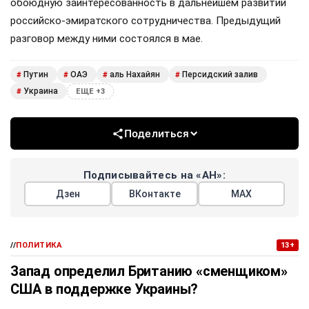
обоюдную заинтересованность в дальнейшем развитии
российско-эмиратского сотрудничества. Предыдущий
разговор между ними состоялся в мае.
Путин
ОАЭ
аль Нахайян
Персидский залив
#
#
#
#
Украина
#
ЕЩЕ +3
Поделиться
Подписывайтесь на «АН»:
Дзен
ВКонтакте
МАХ
//
ПОЛИТИКА
13+
Запад определил Британию «сменщиком»
США в поддержке Украины?