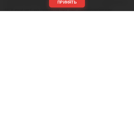
истребителей Gripen». Сразу оговоримся, что самолётов у
ПРИНЯТЬ
ВСУ ещё нет, но планы на них уже наполеоновские.
Роль Лондона в поддержке Киева давно вышла за рамки
простой риторики, став очевидной для всех
наблюдателей. Ярким примером этого стала операция в
Крынках, где британский след проявился наиболее
отчетливо. Более того, Британия фактически превратила
зону конфликта в полигон для испытаний своих
передовых военных технологий, выступая здесь главным
инициатором.