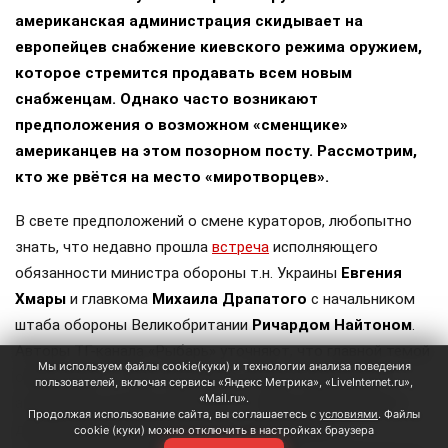
американская администрация скидывает на
европейцев снабжение киевского режима оружием,
которое стремится продавать всем новым
снабженцам. Однако часто возникают
предположения о возможном «сменщике»
американцев на этом позорном посту. Рассмотрим,
кто же рвётся на место «миротворцев».
В свете предположений о смене кураторов, любопытно
знать, что недавно прошла
встреча
исполняющего
обязанности министра обороны т.н. Украины
Евгения
Хмары
и главкома
Михаила Драпатого
с начальником
штаба обороны Великобритании
Ричардом Найтоном
.
Авторы ТГ-канала «Рыбарь» уточняют, что главной темой
Мы используем файлы cookie(куки) и технологии анализа поведения
обсуждения «стало возможное участие британцев в
пользователей, включая сервисы «Яндекс Метрика», «LiveInternet.ru»,
«Mail.ru».
антибаллистических проектах, а также поставки ракет
Продолжая использование сайта, вы соглашаетесь с
условиями
. Файлы
для систем ПВО и ракет Meteor для шведских
cookie (куки) можно отключить в настройках браузера