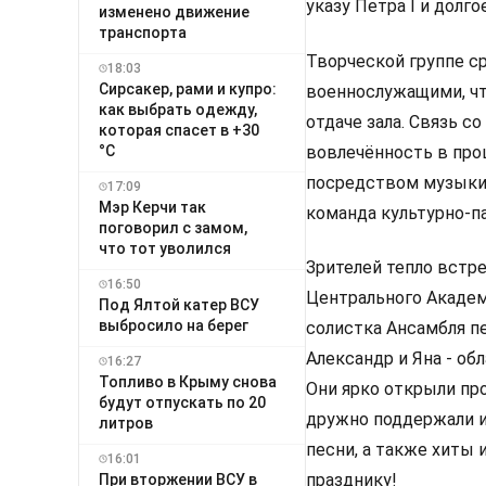
указу Петра I и дол
изменено движение
транспорта
Творческой группе ср
18:03
Сирсакер, рами и купро:
военнослужащими, чт
как выбрать одежду,
отдаче зала. Связь с
которая спасет в +30
вовлечённость в про
°C
посредством музыки 
17:09
Мэр Керчи так
команда культурно-па
поговорил с замом,
что тот уволился
Зрителей тепло встр
16:50
Центрального Академ
Под Ялтой катер ВСУ
выбросило на берег
солистка Ансамбля пе
Александр и Яна - об
16:27
Топливо в Крыму снова
Они ярко открыли про
будут отпускать по 20
дружно поддержали и
литров
песни, а также хиты 
16:01
празднику!
При вторжении ВСУ в