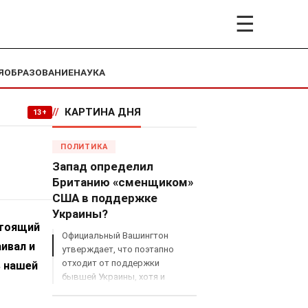
☰
Я
ОБРАЗОВАНИЕ
НАУКА
//
КАРТИНА ДНЯ
13+
ПОЛИТИКА
Запад определил
Британию «сменщиком»
США в поддержке
Украины?
стоящий
Официальный Вашингтон
ивал и
утверждает, что поэтапно
отходит от поддержки
ь нашей
бывшей Украины, хотя и
продолжает снабжать ВСУ
разведданными и поставлять