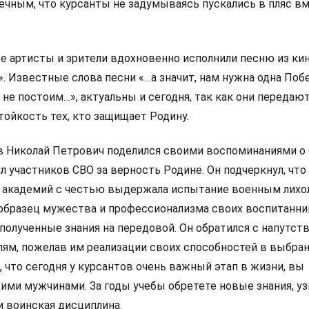
ечным, что курсанты не задумываясь пускались в пляс вм
се артисты и зрители вдохновенно исполнили песню из к
. Известные слова песни «…а значит, нам нужна одна Побе
й не постоим…», актуальны и сегодня, так как они передаю
тойкость тех, кто защищает Родину.
 Николай Петрович поделился своими воспоминаниями о
л участников СВО за верность Родине. Он подчеркнул, что
 академий с честью выдержала испытание военным лихо
 образец мужества и профессионализма своих воспитанн
 полученные знания на передовой. Он обратился с напутст
лям, пожелав им реализации своих способностей в выбра
 что сегодня у курсантов очень важный этап в жизни, вы
ми мужчинами. За годы учебы обретете новые знания, узн
 и воинская дисциплина.