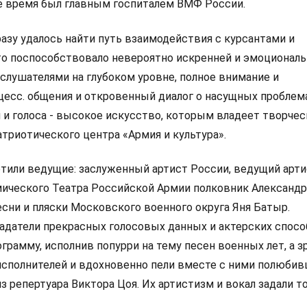
гое время был главным госпиталем ВМФ России.
азу удалось найти путь взаимодействия с курсантами и
о поспособствовало невероятно искренней и эмоционал
о слушателями на глубоком уровне, полное внимание и
цесс. общения и откровенный диалог о насущных проблем
и голоса - высокое искусство, которым владеет творчес
триотического центра «Армия и культура».
етили ведущие: заслуженный артист России, ведущий арт
ического Театра Российской Армии полковник Александр
сни и пляски Московского военного округа Яня Батыр.
ладатели прекрасных голосовых данных и актерских спосо
грамму, исполнив попурри на тему песен военных лет, а з
сполнителей и вдохновенно пели вместе с ними полюби
из репертуара Виктора Цоя. Их артистизм и вокал задали т