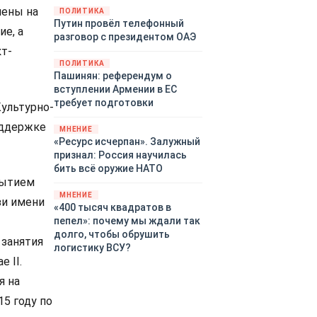
закупленное ранее оружие.
лены на
ПОЛИТИКА
Путин провёл телефонный
Также американская
е, а
разговор с президентом ОАЭ
администрация скидывает на
т-
европейцев снабжение
ПОЛИТИКА
киевского режима оружием,
Пашинян: референдум о
которое стремится продавать
вступлении Армении в ЕС
всем новым снабженцам.
требует подготовки
Культурно-
Однако часто возникают
предположения о возможном
оддержке
МНЕНИЕ
«сменщике» американцев на
«Ресурс исчерпан». Залужный
этом позорном посту.
признал: Россия научилась
Рассмотрим, кто же рвётся на
бить всё оружие НАТО
место «миротворцев».
бытием
МНЕНИЕ
зи имени
«400 тысяч квадратов в
пепел»: почему мы ждали так
долго, чтобы обрушить
 занятия
логистику ВСУ?
 II.
я на
5 году по