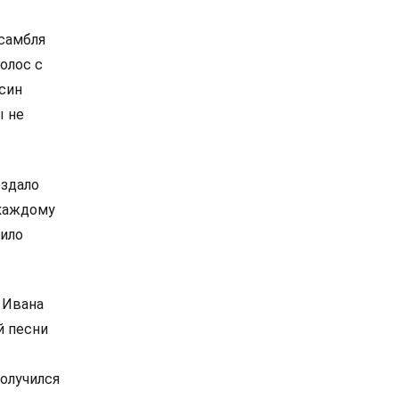
самбля
олос с
син
ы не
оздало
 каждому
лило
 Ивана
й песни
получился