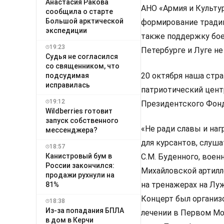
Анастасия Ракова
АНО «Армия и Культу
сообщила о старте
Большой арктической
формирование традиц
экспедиции
также поддержку бое
19:23
Петербурге и Луге не
Судья не согласился
со священником, что
20 октября наша стра
подсудимая
исправилась
патриотический цент
19:12
Президентского Фонд
Wildberries готовит
запуск собственного
«Не ради славы и наг
мессенджера?
для курсантов, слуш
18:57
Канистровый бум в
С.М. Буденного, вое
России закончился:
Михайловской артилл
продажи рухнули на
на тренажерах на Луж
81%
Концерт был организ
18:38
Из-за попадания БПЛА
лечении в Первом Мо
в дом в Керчи