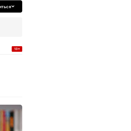
иться
13+