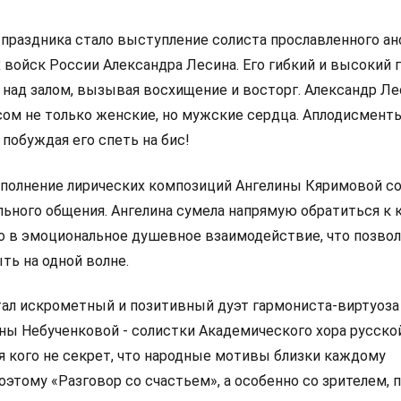
раздника стало выступление солиста прославленного ан
войск России Александра Лесина. Его гибкий и высокий г
 над залом, вызывая восхищение и восторг. Александр Ле
сом не только женские, но мужские сердца. Аплодисмент
побуждая его спеть на бис!
полнение лирических композиций Ангелины Кяримовой с
ьного общения. Ангелина сумела напрямую обратиться к
го в эмоциональное душевное взаимодействие, что позво
ть на одной волне.
тал искрометный и позитивный дуэт гармониста-виртуоза
ны Небученковой - солистки Академического хора русско
я кого не секрет, что народные мотивы близки каждому
оэтому «Разговор со счастьем», а особенно со зрителем, 