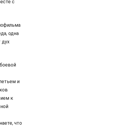
есте с
инофильма
да, одна
т дух
 боевой
летьем и
иков
вием к
нной
аете, что