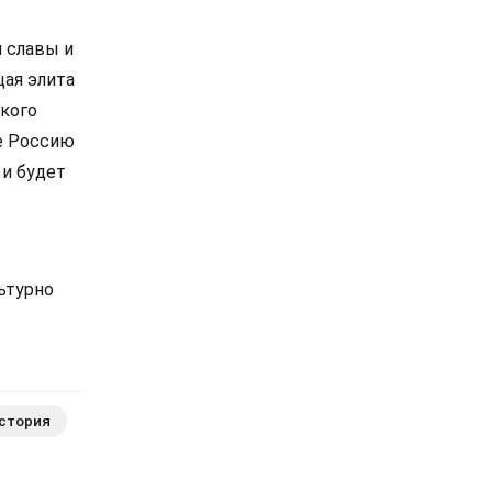
и славы и
щая элита
кого
те Россию
 и будет
ьтурно
стория