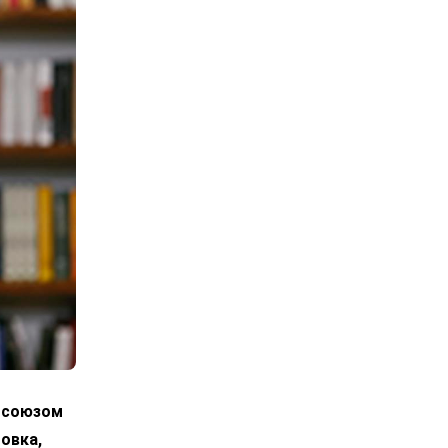
росоюзом
овка,