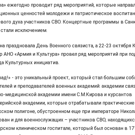
ра» ежегодно проводит ряд мероприятий, которые направ
ионных ценностей молодежи и патриотическое воспитани
вого духа участников СВО. Концертные программы в Санк
 стали исключением.
на праздновала День Военного связиста, а 22-23 октября 
р АНО «Армия и Культура» провел ряд мероприятий при п
а Культурных инициатив.
рад!» - это уникальный проект, который стал большим со
ателей и преподавателей военных академий: академии свя
нно-медицинской академии имени С.М.Кирова и курсантов
ерийской академии, которые отрабатывали практические
ском полигоне, обустроенном еще при императоре Николае
ован и для военнослужащих – участников СВО, находящихс
рском клиническом госпитале, который был основан в 171