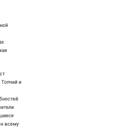
ьной
ах
кая
ист
 Топчий и
бностей.
рители
вшиеся
он всему