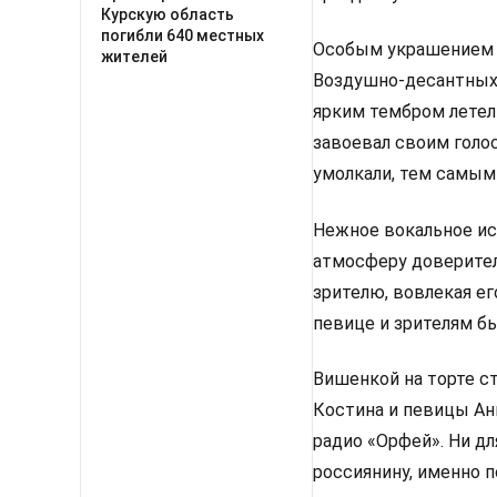
Курскую область
погибли 640 местных
Особым украшением п
жителей
Воздушно-десантных 
ярким тембром летел
завоевал своим голо
умолкали, тем самым 
Нежное вокальное ис
атмосферу доверител
зрителю, вовлекая е
певице и зрителям бы
Вишенкой на торте с
Костина и певицы Ан
радио «Орфей». Ни дл
россиянину, именно п