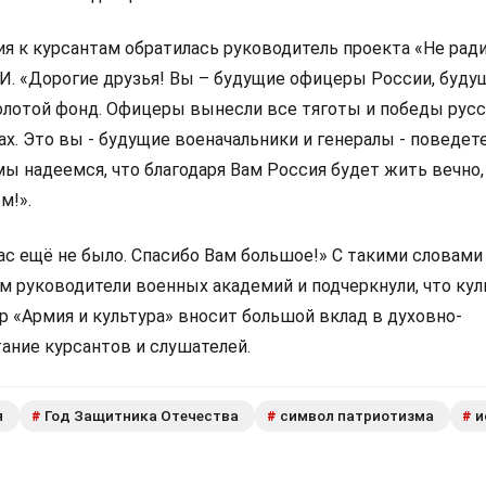
ия к курсантам обратилась руководитель проекта «Не рад
.И. «Дорогие друзья! Вы – будущие офицеры России, буду
олотой фонд. Офицеры вынесли все тяготы и победы русс
ах. Это вы - будущие военачальники и генералы - поведе
ы надеемся, что благодаря Вам Россия будет жить вечно,
м!».
ас ещё не было. Спасибо Вам большое!» С такими словами
м руководители военных академий и подчеркнули, что кул
р «Армия и культура» вносит большой вклад в духовно-
ание курсантов и слушателей.
я
Год Защитника Отечества
символ патриотизма
и
#
#
#