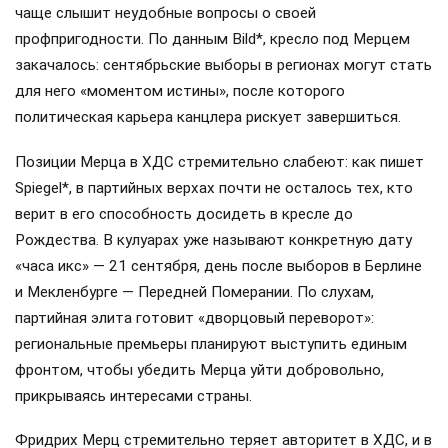
чаще слышит неудобные вопросы о своей
профпригодности. По данным Bild*, кресло под Мерцем
закачалось: сентябрьские выборы в регионах могут стать
для него «моментом истины», после которого
политическая карьера канцлера рискует завершиться.
Позиции Мерца в ХДС стремительно слабеют: как пишет
Spiegel*, в партийных верхах почти не осталось тех, кто
верит в его способность досидеть в кресле до
Рождества. В кулуарах уже называют конкретную дату
«часа икс» — 21 сентября, день после выборов в Берлине
и Мекленбурге — Передней Померании. По слухам,
партийная элита готовит «дворцовый переворот»:
региональные премьеры планируют выступить единым
фронтом, чтобы убедить Мерца уйти добровольно,
прикрываясь интересами страны.
Фридрих Мерц стремительно теряет авторитет в ХДС, и в