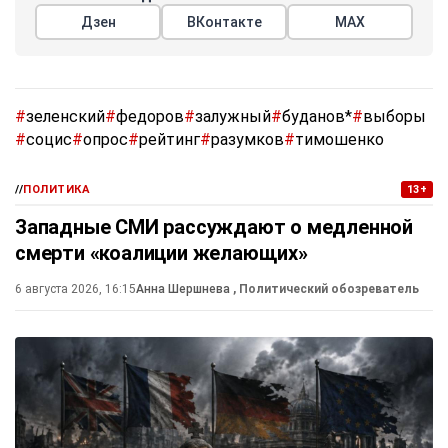
Дзен
ВКонтакте
МАХ
#
зеленский
#
федоров
#
залужный
#
буданов*
#
выборы
#
социс
#
опрос
#
рейтинг
#
разумков
#
тимошенко
//
ПОЛИТИКА
13+
Западные СМИ рассуждают о медленной
смерти «коалиции желающих»
6 августа 2026, 16:15
Анна Шершнева
, Политический обозреватель