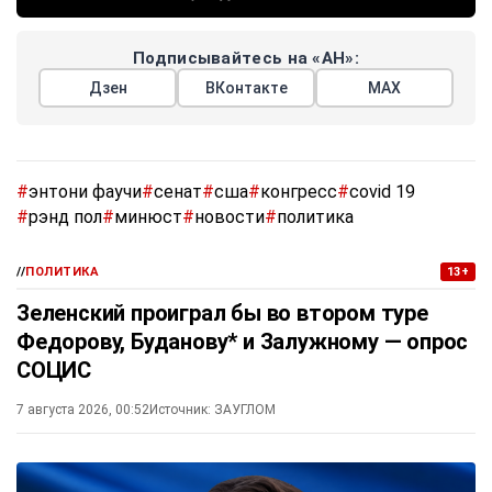
Подписывайтесь на «АН»:
Дзен
ВКонтакте
МАХ
#
энтони фаучи
#
сенат
#
сша
#
конгресс
#
covid 19
#
рэнд пол
#
минюст
#
новости
#
политика
//
ПОЛИТИКА
13+
Зеленский проиграл бы во втором туре
Федорову, Буданову* и Залужному — опрос
СОЦИС
7 августа 2026, 00:52
Источник:
ЗАУГЛОМ