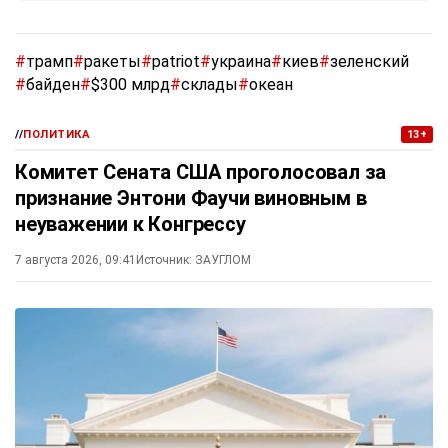
#
трамп
#
ракеты
#
patriot
#
украина
#
киев
#
зеленский
#
байден
#
$300 млрд
#
склады
#
океан
//
ПОЛИТИКА
13+
Комитет Сената США проголосовал за
признание Энтони Фаучи виновным в
неуважении к Конгрессу
7 августа 2026, 09:41
Источник:
ЗАУГЛОМ