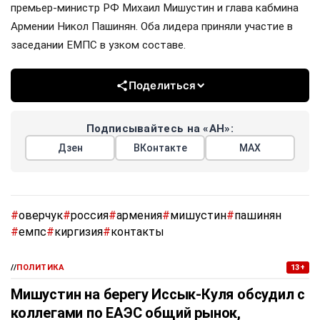
премьер-министр РФ Михаил Мишустин и глава кабмина
Армении Никол Пашинян. Оба лидера приняли участие в
заседании ЕМПС в узком составе.
Поделиться
Подписывайтесь на «АН»:
Дзен
ВКонтакте
МАХ
#
оверчук
#
россия
#
армения
#
мишустин
#
пашинян
#
емпс
#
киргизия
#
контакты
//
ПОЛИТИКА
13+
Мишустин на берегу Иссык-Куля обсудил с
коллегами по ЕАЭС общий рынок,