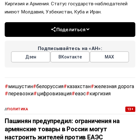
Киргизия и Армения. Статус государств-наблюдателей
имеют Молдавия, Узбекистан, Куба и Иран.
Поделиться
Подписывайтесь на «АН»:
Дзен
ВКонтакте
МАХ
#
мишустин
#
белоруссия
#
казахстан
#
железная дорога
#
перевозки
#
цифровизация
#
еаэс
#
киргизия
//
ПОЛИТИКА
13+
Пашинян предупредил: ограничения на
армянские товары в России могут
настроить жителей против ЕАЭС