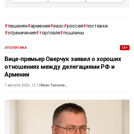
#
пашинян
#
армения
#
еаэс
#
россия
#
поставки
#
ограничения
#
торговля
#
пошлины
//
ПОЛИТИКА
13+
Вице-премьер Оверчук заявил о хороших
отношениях между делегациями РФ и
Армении
7 августа 2026, 12:12
Иван Тихонов
,