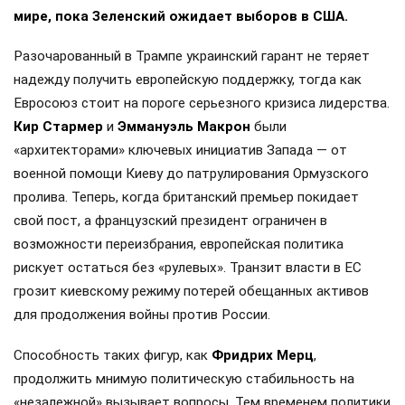
мире, пока Зеленский ожидает выборов в США.
Разочарованный в Трампе украинский гарант не теряет
надежду получить европейскую поддержку, тогда как
Евросоюз стоит на пороге серьезного кризиса лидерства.
Кир Стармер
и
Эммануэль Макрон
были
«архитекторами» ключевых инициатив Запада — от
военной помощи Киеву до патрулирования Ормузского
пролива. Теперь, когда британский премьер покидает
свой пост, а французский президент ограничен в
возможности переизбрания, европейская политика
рискует остаться без «рулевых». Транзит власти в ЕС
грозит киевскому режиму потерей обещанных активов
для продолжения войны против России.
Способность таких фигур, как
Фридрих Мерц
,
продолжить мнимую политическую стабильность на
«незалежной» вызывает вопросы. Тем временем политики