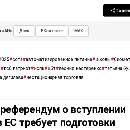
Подел
 «АН»:
Дзен
ВКонтакте
МАХ
2025
#
сота
#
автоматизированное питание
#
школы
#
биоме
ь
#
псб патриот
#
нспк
#
цбт
#
леонид нестеренко
#
татьяна бу
а дягилева
#
нестационарная торговля
 референдум о вступлении
 ЕС требует подготовки