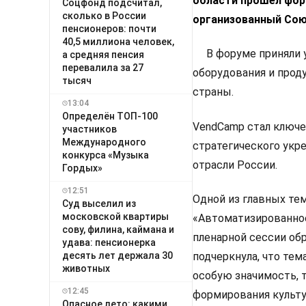
области прошел фор
Соцфонд подсчитал,
сколько в России
организованный Сою
пенсионеров: почти
40,5 миллиона человек,
В форуме приняли у
а средняя пенсия
перевалила за 27
оборудования и проду
тысяч
страны.
13:04
Определён ТОП-100
VendCamp стал ключе
участников
Международного
стратегического укр
конкурса «Музыка
отрасли России.
Гордых»
12:51
Одной из главных те
Суд выселил из
московской квартиры
«Автоматизированное
сову, филина, каймана и
пленарной сессии об
удава: пенсионерка
десять лет держала 30
подчеркнула, что те
животных
особую значимость, т
12:45
формирования культу
Опасное лето: какими