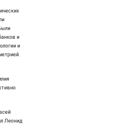
рических
ли
Были
банков и
ологии и
метрией.
илия
ктивно
всей
ил Леонид