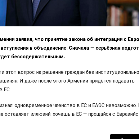
ении заявил, что принятие закона об интеграции с Ев
 вступления в объединение. Сначала — серьёзная подгот
удет бессодержательным.
 этот вопрос на решение граждан без институциональн
Пашинян. И даже после этого Армении придётся подавать
в ЕС.
изнал: одновременное членство в ЕС и ЕАЭС невозможно.
не оставляет иллюзий: хочешь в ЕС — прощайся с Евразий