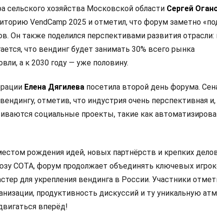
а сельского хозяйства Московской области
Сергей Оган
иторию VendCamp 2025 и отметил, что форум заметно «по
в. Он также поделился перспективами развития отрасли: 
ается, что вендинг будет занимать 30% всего рынка
вли, а к 2030 году — уже половину.
ерации
Елена Дягилева
посетила второй день форума. Сен
ендингу, отметив, что индустрия очень перспективная и,
виваются социальные проекты, такие как автоматизиров
местом рождения идей, новых партнёрств и крепких дело
оюзу СОТА, форум продолжает объединять ключевых игрок
стер для укрепления вендинга в России. Участники отмет
анизации, продуктивность дискуссий и ту уникальную атм
двигаться вперёд!