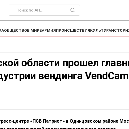
КА
ОБЩЕСТВО
В МИРЕ
АРМИЯ
ПРОИСШЕСТВИЯ
КУЛЬТУРА
ИСТОРИ
ской области прошел глав
дустрии вендинга VendCam
нгресс-центре «ПСБ Патриот» в Одинцовском районе Мо