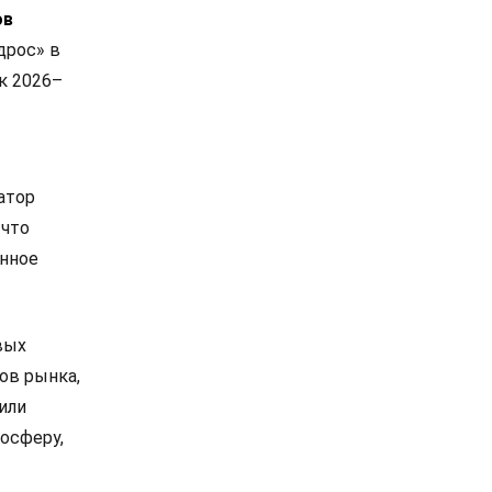
ов
дрос» в
к 2026–
атор
 что
анное
вых
ов рынка,
или
осферу,