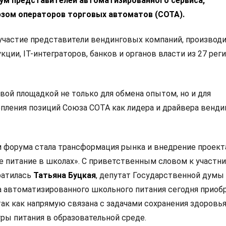
ум представителей автоматизированного сервиса,
зом операторов торговых автоматов (СОТА).
частие представители вендинговых компаний, производ
кции, IT-интеграторов, банков и органов власти из 27 рег
вой площадкой не только для обмена опытом, но и для
епления позиций Союза СОТА как лидера и драйвера венди
м форума стала трансформация рынка и внедрение проект
 питание в школах». С приветственным словом к участн
ратилась
Татьяна Буцкая
, депутат Государственной думы
ма автоматизированного школьного питания сегодня приоб
ак как напрямую связана с задачами сохранения здоровья
ры питания в образовательной среде.