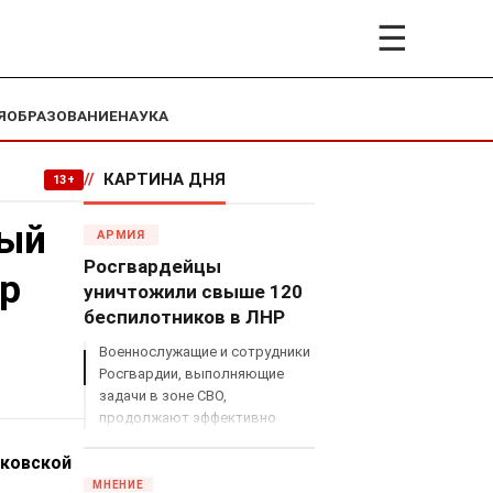
☰
Я
ОБРАЗОВАНИЕ
НАУКА
//
КАРТИНА ДНЯ
13+
ный
АРМИЯ
Росгвардейцы
p
уничтожили свыше 120
беспилотников в ЛНР
Военнослужащие и сотрудники
Росгвардии, выполняющие
задачи в зоне СВО,
продолжают эффективно
противодействовать угрозам
сковской
с воздуха.
МНЕНИЕ