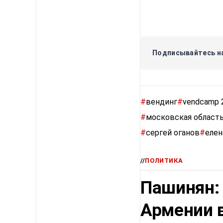
Подписывайтесь на
#
вендинг
#
vendcamp 
#
московская област
#
сергей оганов
#
елен
//
ПОЛИТИКА
Пашинян:
Армении в