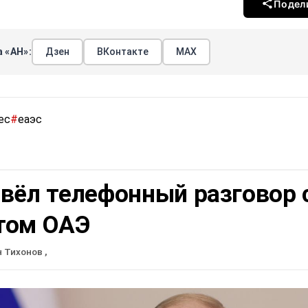
Подел
 «АН»:
Дзен
ВКонтакте
МАХ
ес
#
еаэс
вёл телефонный разговор 
том ОАЭ
н Тихонов
,