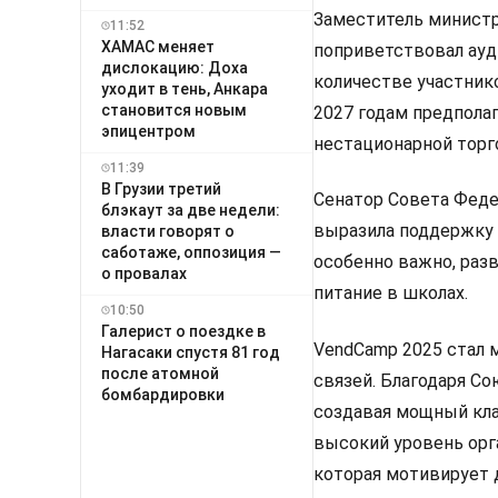
Заместитель министр
11:52
ХАМАС меняет
поприветствовал ауд
дислокацию: Доха
количестве участнико
уходит в тень, Анкара
становится новым
2027 годам предполаг
эпицентром
нестационарной торго
11:39
В Грузии третий
Сенатор Совета Фед
блэкаут за две недели:
выразила поддержку в
власти говорят о
саботаже, оппозиция —
особенно важно, раз
о провалах
питание в школах.
10:50
Галерист о поездке в
VendCamp 2025 стал 
Нагасаки спустя 81 год
после атомной
связей. Благодаря С
бомбардировки
создавая мощный кла
высокий уровень орг
которая мотивирует 