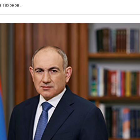
н Тихонов
,