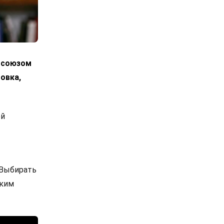
росоюзом
овка,
ой
 Выбирать
ским