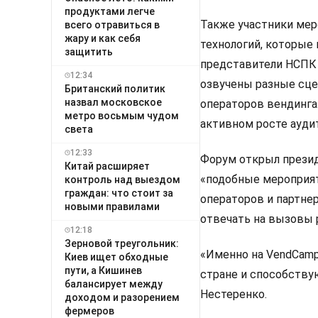
продуктами легче
Также участники мер
всего отравиться в
жару и как себя
технологий, которые
защитить
представители НСПК 
12:34
озвучены разные сце
Британский политик
назвал московское
операторов вендинга.
метро восьмым чудом
активном росте ауди
света
12:33
Форум открыл прези
Китай расширяет
«подобные мероприят
контроль над выездом
граждан: что стоит за
операторов и партне
новыми правилами
отвечать на вызовы 
12:18
Зерновой треугольник:
«Именно на VendCamp
Киев ищет обходные
пути, а Кишинев
стране и способствую
балансирует между
Нестеренко.
доходом и разорением
фермеров