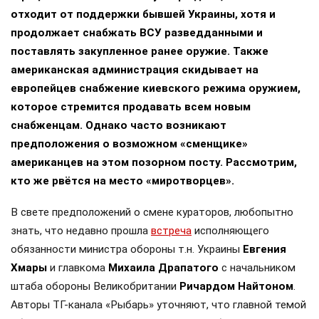
отходит от поддержки бывшей Украины, хотя и
продолжает снабжать ВСУ разведданными и
поставлять закупленное ранее оружие. Также
американская администрация скидывает на
европейцев снабжение киевского режима оружием,
которое стремится продавать всем новым
снабженцам. Однако часто возникают
предположения о возможном «сменщике»
американцев на этом позорном посту. Рассмотрим,
кто же рвётся на место «миротворцев».
В свете предположений о смене кураторов, любопытно
знать, что недавно прошла
встреча
исполняющего
обязанности министра обороны т.н. Украины
Евгения
Хмары
и главкома
Михаила Драпатого
с начальником
штаба обороны Великобритании
Ричардом Найтоном
.
Авторы ТГ-канала «Рыбарь» уточняют, что главной темой