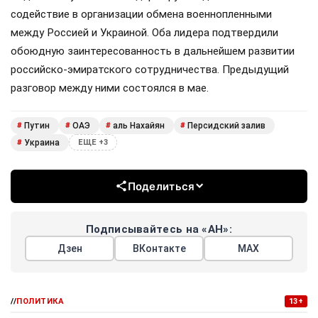
содействие в организации обмена военнопленными
между Россией и Украиной. Оба лидера подтвердили
обоюдную заинтересованность в дальнейшем развитии
российско-эмиратского сотрудничества. Предыдущий
разговор между ними состоялся в мае.
Путин
ОАЭ
аль Нахайян
Персидский залив
#
#
#
#
Украина
#
ЕЩЕ +3
Поделиться
Подписывайтесь на «АН»:
Дзен
ВКонтакте
МАХ
//
ПОЛИТИКА
13+