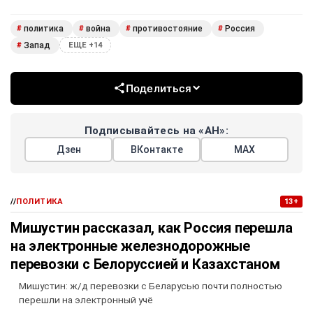
политика
война
противостояние
Россия
#
#
#
#
Запад
#
ЕЩЕ +14
Поделиться
Подписывайтесь на «АН»:
Дзен
ВКонтакте
МАХ
//
ПОЛИТИКА
13+
Мишустин рассказал, как Россия перешла
на электронные железнодорожные
перевозки с Белоруссией и Казахстаном
Мишустин: ж/д перевозки с Беларусью почти полностью
перешли на электронный учё