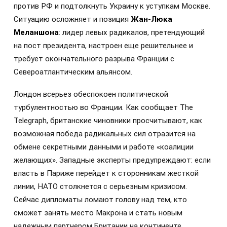
против РФ и подтолкнуть Украину к уступкам Москве.
Ситуацию осложняет и позиция
Жан-Люка
Меланшона
: лидер левых радикалов, претендующий
на пост президента, настроен еще решительнее и
требует окончательного разрыва Франции с
Североатлантическим альянсом.
Лондон всерьез обеспокоен политической
турбулентностью во Франции. Как сообщает The
Telegraph, британские чиновники просчитывают, как
возможная победа радикальных сил отразится на
обмене секретными данными и работе «коалиции
желающих». Западные эксперты предупреждают: если
власть в Париже перейдет к сторонникам жесткой
линии, НАТО столкнется с серьезным кризисом.
Сейчас дипломаты ломают голову над тем, кто
сможет занять место Макрона и стать новым
надежным партнером Британии на континенте.