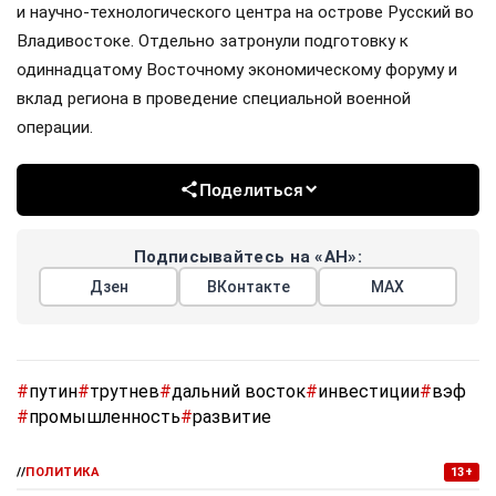
и научно-технологического центра на острове Русский во
Владивостоке. Отдельно затронули подготовку к
одиннадцатому Восточному экономическому форуму и
вклад региона в проведение специальной военной
операции.
Поделиться
Подписывайтесь на «АН»:
Дзен
ВКонтакте
МАХ
#
путин
#
трутнев
#
дальний восток
#
инвестиции
#
вэф
#
промышленность
#
развитие
//
ПОЛИТИКА
13+