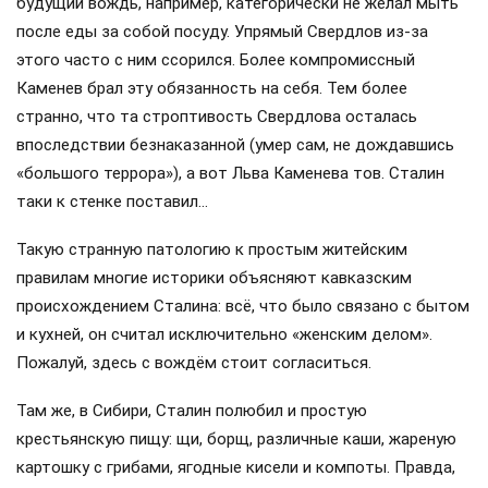
будущий вождь, например, категорически не желал мыть
после еды за собой посуду. Упрямый Свердлов из-за
этого часто с ним ссорился. Более компромиссный
Каменев брал эту обязанность на себя. Тем более
странно, что та строптивость Свердлова осталась
впоследствии безнаказанной (умер сам, не дождавшись
«большого террора»), а вот Льва Каменева тов. Сталин
таки к стенке поставил…
Такую странную патологию к простым житейским
правилам многие историки объясняют кавказским
происхождением Сталина: всё, что было связано с бытом
и кухней, он считал исключительно «женским делом».
Пожалуй, здесь с вождём стоит согласиться.
Там же, в Сибири, Сталин полюбил и простую
крестьянскую пищу: щи, борщ, различные каши, жареную
картошку с грибами, ягодные кисели и компоты. Правда,