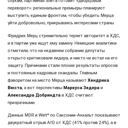
слухам, партийная элита готовит «дворцовый
переворот»: региональные премьеры планируют
выступить единым фронтом, чтобы убедить Мерца
уйти добровольно, прикрываясь интересами страны
Фридрих Мерц стремительно теряет авторитет в ХДС,
и в партии уже ищут ему замену. Немецкие аналитики
отметили, что на недавнем собрании депутаты
открыто критиковали лидера, и никто не встал на его
защиту. Причинами стали плохие результаты опросов
и постоянные кадровые скандалы. Главным
фаворитом на место Мерца называют
Хендрика
Вюста
, а вот перспективы
Маркуса Зедера
и
Александра Добриндта
в ХДС считают
призрачными.
Данные MDR и Welt* по Саксонии-Анхальт показывают
двукратный отрыв AfD от ХДС (41% против 24%), а в