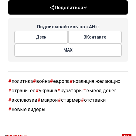
Поделиться
Подписывайтесь на «АН»:
Дзен
ВКонтакте
МАХ
#
политика
#
война
#
европа
#
коалиция желающих
#
страны ес
#
украина
#
кураторы
#
вывод денег
#
эксклюзив
#
макрон
#
стармер
#
отставки
#
новые лидеры