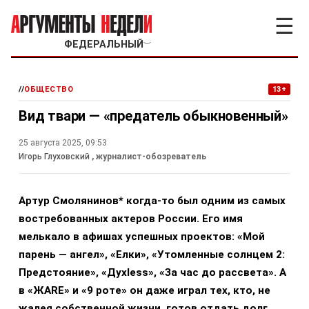
☰
ФЕДЕРАЛЬНЫЙ
﹀
//
ОБЩЕСТВО
13+
Вид твари — «предатель обыкновенный»
25 августа 2025, 09:53
Игорь Глуховский
, журналист-обозреватель
Артур Смолянинов* когда-то был одним из самых
востребованных актеров России. Его имя
мелькало в афишах успешных проектов: «Мой
парень — ангел», «Елки», «Утомленные солнцем 2:
Предстояние», «Духless», «За час до рассвета». А
в «ЖАRE» и «9 роте» он даже играл тех, кто, не
жалея собственной жизни, готов отдать долг