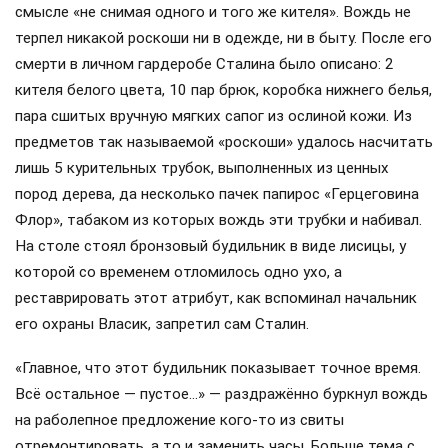
смысле «не снимая одного и того же кителя». Вождь не
терпел никакой роскоши ни в одежде, ни в быту. После его
смерти в личном гардеробе Сталина было описано: 2
кителя белого цвета, 10 пар брюк, коробка нижнего белья,
пара сшитых вручную мягких сапог из ослиной кожи. Из
предметов так называемой «роскоши» удалось насчитать
лишь 5 курительных трубок, выполненных из ценных
пород дерева, да несколько пачек папирос «Герцеговина
Флор», табаком из которых вождь эти трубки и набивал.
На столе стоял бронзовый будильник в виде лисицы, у
которой со временем отломилось одно ухо, а
реставрировать этот атрибут, как вспоминал начальник
его охраны Власик, запретил сам Сталин.
«Главное, что этот будильник показывает точное время.
Всё остальное — пустое…» — раздражённо буркнул вождь
на раболепное предложение кого-то из свиты
отремонтировать, а то и заменить часы. Больше тема с