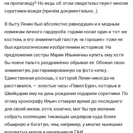
на пропаганду? Но ведь об этом свидетельствуют многие
соратники вождя (причём документально…).
В быту Ленин был абсолютно равнодушен и к модным
новинкам личного гардероба: годами носил один и тот же
костюм, и его знаменитый галстук «в горошек» тоже не
был идеологическим изобретением историков. На
предложения сестры Марии Ильиничны купить ему хотя
бы новое пальто раздражённо обрывал её. Обожал свою
знаменитую, растиражированную на фото кепку…
Единственная роскошь, с которой Ленин никогда не
расставался, — золотые часы «Павел Буре», которые в
Швейцарии ему на день рождения подарили соратники. По
этому хронографу Ильич отмерял время до последнего
дня своей жизни, хотя, конечно, мог бы при желании
собрать коллекцию тикающих шедевров куда более
обширную и богатую, чем, например, у многих нынешних
вороватых мэров и начальников ГАИ…