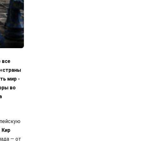
 все
 «страны
ть мир -
оры во
а
опейскую
.
Кир
ада — от