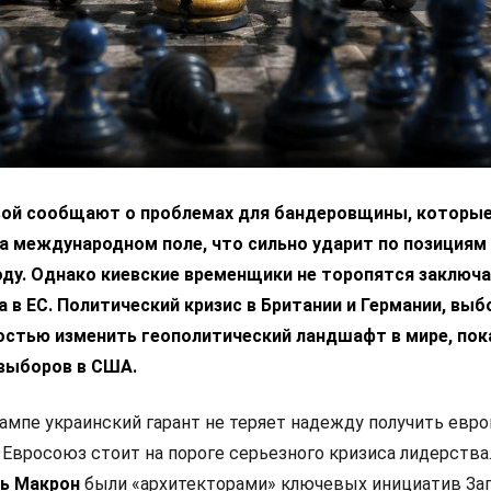
вой сообщают о проблемах для бандеровщины, которые
а международном поле, что сильно ударит по позициям
ду. Однако киевские временщики не торопятся заключа
 в ЕС. Политический кризис в Британии и Германии, выб
остью изменить геополитический ландшафт в мире, пок
выборов в США.
ампе украинский гарант не теряет надежду получить евр
 Евросоюз стоит на пороге серьезного кризиса лидерства
ь Макрон
были «архитекторами» ключевых инициатив Зап