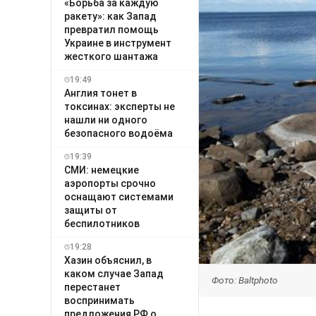
«Борьба за каждую
ракету»: как Запад
превратил помощь
Украине в инструмент
жесткого шантажа
19:49
Англия тонет в
токсинах: эксперты не
нашли ни одного
безопасного водоёма
19:39
СМИ: немецкие
аэропорты срочно
оснащают системами
защиты от
беспилотников
19:28
Хазин объяснил, в
каком случае Запад
Фото: Baltphoto
перестанет
воспринимать
предложения РФ о