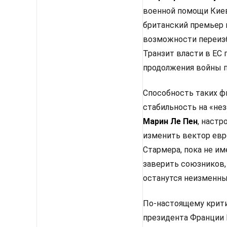
военной помощи Киев
британский премьер 
возможности переизб
Транзит власти в ЕС
продолжения войны п
Способность таких ф
стабильность на «не
Марин Ле Пен
, настр
изменить вектор евр
Стармера, пока не им
заверить союзников,
останутся неизменным
По-настоящему крити
президента Франции 