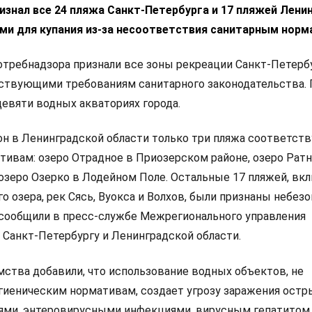
знал все 24 пляжа Санкт-Петербурга и 17 пляжей Лени
ми для купания из-за несоответствия санитарным норм
требнадзора признали все зоны рекреации Санкт-Петерб
ствующими требованиям санитарного законодательства.
девяти водных акваториях города.
он в Ленинградской области только три пляжа соответст
тивам: озеро Отрадное в Приозерском районе, озеро Ратн
 озеро Озерко в Лодейном Поле. Остальные 17 пляжей, вк
о озера, рек Сясь, Вуокса и Волхов, были признаны небе
м сообщили в пресс-службе Межрегионального управления
 Санкт-Петербургу и Ленинградской области.
ства добавили, что использование водных объектов, не
иеническим нормативам, создает угрозу заражения ост
ми, энтеровирусными инфекциями, вирусным гепатитом 