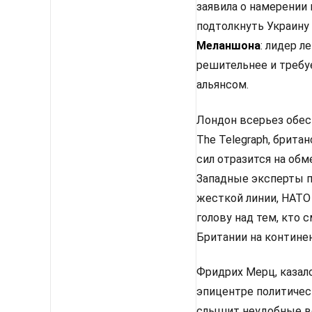
заявила о намерении
подтолкнуть Украину
Меланшона
: лидер 
решительнее и требу
альянсом.
Лондон всерьез обес
The Telegraph, брит
сил отразится на об
Западные эксперты п
жесткой линии, НАТО
голову над тем, кто
Британии на континен
Фридрих Мерц, казало
эпицентре политическ
слышит неудобные во