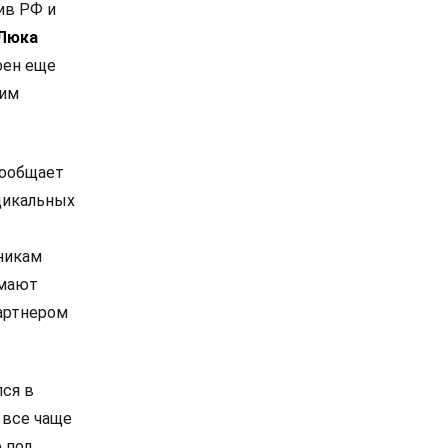
ив РФ и
Люка
оен еще
ким
сообщает
дикальных
никам
омают
артнером
лся в
 все чаще
 под