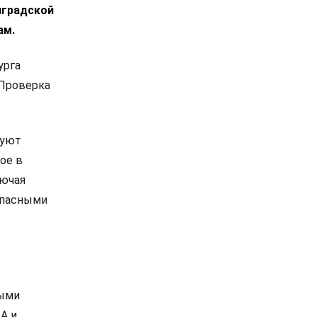
нградской
ам.
урга
 Проверка
вуют
ое в
лючая
зопасными
рыми
А и