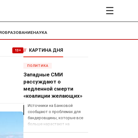
☰
Я
ОБРАЗОВАНИЕ
НАУКА
//
КАРТИНА ДНЯ
13+
ПОЛИТИКА
Западные СМИ
рассуждают о
медленной смерти
«коалиции желающих»
Источники на Банковой
сообщают о проблемах для
бандеровщины, которые все
больше нарастают на
международном поле, что
сильно ударит по позициям