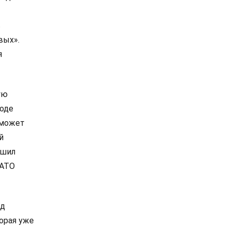
в
вых».
я
ую
роде
 может
й
ешил
НАТО
од
орая уже