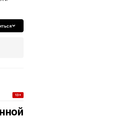
иться
13+
нной