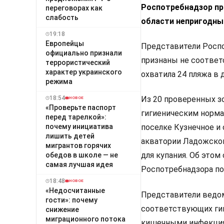
Роспотребнадзор при
переговорах как
слабость
области непригодны
19:18
Европейцы
Представители Роспо
официально признали
признаны не соответ
террористический
характер украинского
охватила 24 пляжа в 
режима
18:54
Из 20 проверенных з
НОВОЕ
«Проверьте паспорт
гигиеническим норма
перед тарелкой»:
почему инициатива
поселке Кузнечное и
лишить детей
акватории Ладожског
мигрантов горячих
для купания. Об это
обедов в школе — не
самая лучшая идея
Роспотребнадзора по
18:48
НОВОЕ
«Недосчитанные
Представители ведом
гости»: почему
соответствующих гиг
снижение
миграционного потока
кишечными инфекция