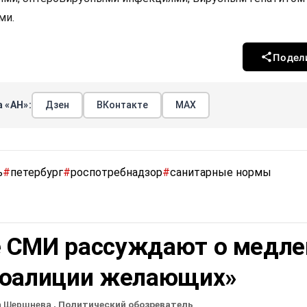
ми.
Подел
 «АН»:
Дзен
ВКонтакте
МАХ
ь
#
петербург
#
роспотребнадзор
#
санитарные нормы
 СМИ рассуждают о медле
коалиции желающих»
а Шершнева
, Политический обозреватель