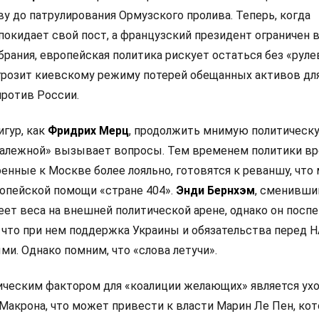
у до патрулирования Ормузского пролива. Теперь, когда
покидает свой пост, а французский президент ограничен 
рания, европейская политика рискует остаться без «руле
 грозит киевскому режиму потерей обещанных активов дл
ротив России.
игур, как
Фридрих Мерц
, продолжить мнимую политическ
залежной» вызывает вопросы. Тем временем политики в
оенные к Москве более лояльно, готовятся к реваншу, что
опейской помощи «стране 404».
Энди Бернхэм
, сменивши
еет веса на внешней политической арене, однако он посп
 что при нем поддержка Украины и обязательства перед 
и. Однако помним, что «слова летучи».
ческим фактором для «коалиции желающих» является ух
Макрона, что может привести к власти Марин Ле Пен, кот