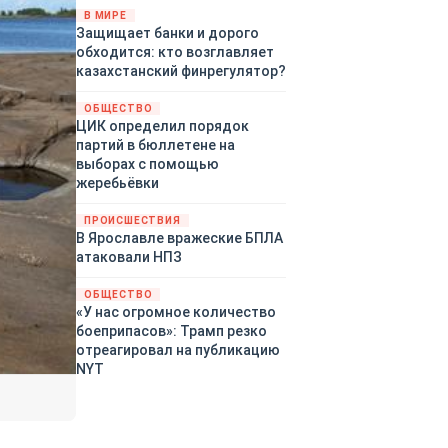
«страны 404» в следующем
В МИРЕ
Защищает банки и дорого
году. Однако киевские
обходится: кто возглавляет
временщики не торопятся
казахстанский финрегулятор?
заключать мир - ведь есть
поддержка в ЕС.
ОБЩЕСТВО
Политический кризис в
ЦИК определил порядок
Британии и Германии, выборы
партий в бюллетене на
во Франции могут полностью
выборах с помощью
изменить геополитический
жеребьёвки
ландшафт в мире, пока
Зеленский ожидает выборов
ПРОИСШЕСТВИЯ
в США.
В Ярославле вражеские БПЛА
атаковали НПЗ
ОБЩЕСТВО
«У нас огромное количество
боеприпасов»: Трамп резко
отреагировал на публикацию
NYT