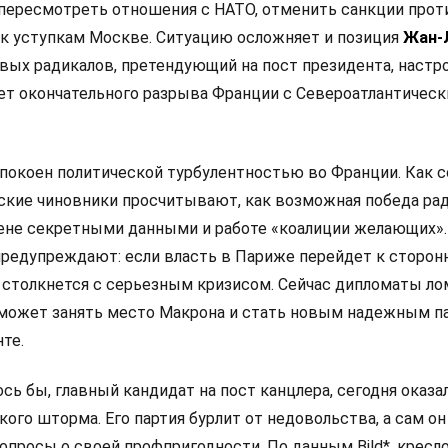
 пересмотреть отношения с НАТО, отменить санкции прот
 к уступкам Москве. Ситуацию осложняет и позиция
Жан-
левых радикалов, претендующий на пост президента, настр
ет окончательного разрыва Франции с Североатлантичес
покоен политической турбулентностью во Франции. Как 
анские чиновники просчитывают, как возможная победа ра
мене секретными данными и работе «коалиции желающих».
редупреждают: если власть в Париже перейдет к сторон
 столкнется с серьезным кризисом. Сейчас дипломаты л
 сможет занять место Макрона и стать новым надежным п
те.
сь бы, главный кандидат на пост канцлера, сегодня оказа
ого шторма. Его партия бурлит от недовольства, а сам он
просы о своей профпригодности. По данным Bild*, кресло