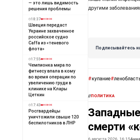
— это лишь видимость
другими заболевания
решения проблемы
18:37
НОВОЕ
Швеция передаст
Украине захваченное
российское судно
Caffa из «теневого
Подписывайтесь на
флота»
17:55
НОВОЕ
Чемпионка мира по
фитнесу впала в кому
во время операции по
#
купание
#
ленобласт
увеличению груди в
клинике на Клары
Цеткин
//
ПОЛИТИКА
17:43
НОВОЕ
Западные
Росгвардейцы
уничтожили свыше 120
смерти «
беспилотников в ЛНР
6 августа 2026, 16:15
Анн