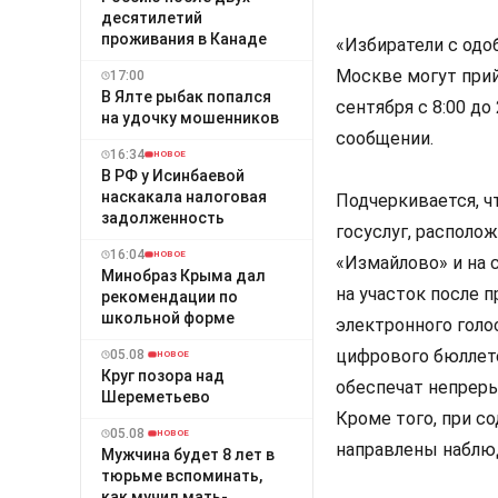
десятилетий
проживания в Канаде
«Избиратели с одо
Москве могут прий
17:00
В Ялте рыбак попался
сентября с 8:00 до
на удочку мошенников
сообщении.
16:34
НОВОЕ
В РФ у Исинбаевой
наскакала налоговая
Подчеркивается, ч
задолженность
госуслуг, располо
16:04
НОВОЕ
«Измайлово» и на 
Минобраз Крыма дал
на участок после 
рекомендации по
школьной форме
электронного голо
цифрового бюллет
05.08
НОВОЕ
Круг позора над
обеспечат непреры
Шереметьево
Кроме того, при с
05.08
НОВОЕ
направлены наблю
Мужчина будет 8 лет в
тюрьме вспоминать,
как мучил мать-