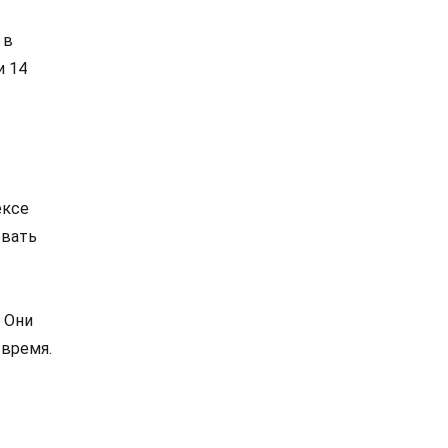
 в
и 14
ексе
овать
 Они
 время.