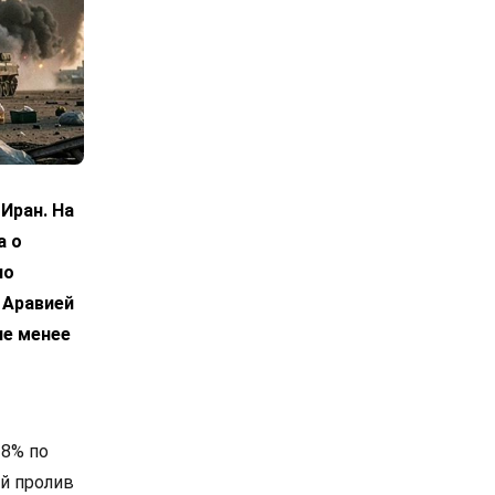
Иран. На
а о
по
 Аравией
не менее
 8% по
й пролив