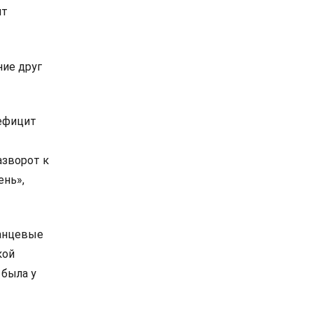
ит
ие друг
дефицит
азворот к
ень»,
ланцевые
кой
 была у