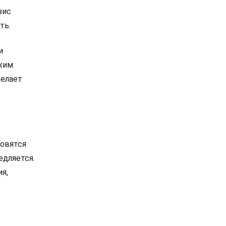
зис
ть.
и
ежим
делает
новятся
едляется.
я,