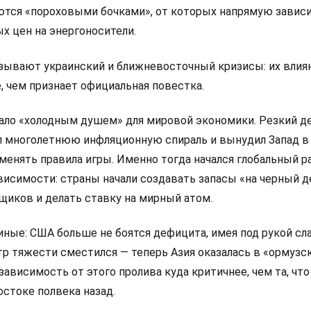
ются «пороховыми бочками», от которых напрямую завис
х цен на энергоносители.
ывают украинский и ближневосточный кризисы: их влиян
е, чем признает официальная повестка.
тало «холодным душем» для мировой экономики. Резкий 
 многолетнюю инфляционную спираль и вынудил Запад в
менять правила игры. Именно тогда начался глобальный р
висимости: страны начали создавать запасы «на черный д
щиков и делать ставку на мирный атом.
иные: США больше не боятся дефицита, имея под рукой с
тр тяжести сместился — теперь Азия оказалась в «ормузс
зависимость от этого пролива куда критичнее, чем та, что
стоке полвека назад.