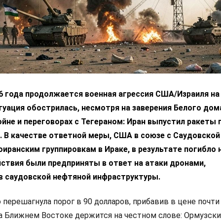
6 года продолжается военная агрессия США/Израиля на 
уация обострилась, несмотря на заверения Белого дом
ойне и переговорах с Тегераном: Иран выпустил ракеты 
 В качестве ответной меры, США в союзе с Саудовской
оиранским группировкам в Ираке, в результате погибло 
йствия были предприняты в ответ на атаки дронами,
в саудовской нефтяной инфраструктуры.
 перешагнула порог в 90 долларов, прибавив в цене почти
на Ближнем Востоке держится на честном слове: Ормузски