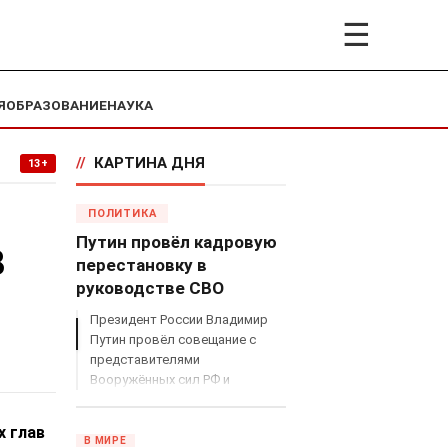
☰
Я
ОБРАЗОВАНИЕ
НАУКА
//
КАРТИНА ДНЯ
13+
ПОЛИТИКА
Путин провёл кадровую
8
перестановку в
руководстве СВО
Президент России Владимир
Путин провёл совещание с
представителями
Вооружённых сил РФ и
объявил о серьёзных
кадровых изменениях в
х глав
руководстве спецоперацией.
В МИРЕ