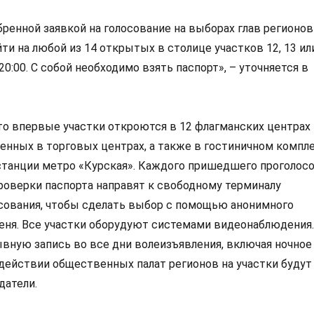
бренной заявкой на голосование на выборах глав регионов
ти на любой из 14 открытых в столице участков 12, 13 ил
 20:00. С собой необходимо взять паспорт», – уточняется в
то впервые участки откроются в 12 флагманских центрах
женных в торговых центрах, а также в гостиничном компл
станции метро «Курская». Каждого пришедшего проголос
проверки паспорта направят к свободному терминалу
сования, чтобы сделать выбор с помощью анонимного
еня. Все участки оборудуют системами видеонаблюдения.
вную запись во все дни волеизъявления, включая ночное
одействии общественных палат регионов на участки будут
датели.