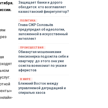
Защищает банки и дорого
нтября.
обходится: кто возглавляет
иссии.
казахстанский финрегулятор?
ПОЛИТИКА
Глава СЖР Соловьёв
предупредил об идеологии,
лям
заложенной в искусственный
ерез
интеллект
ПРОИСШЕСТВИЯ
Обманутая мошенниками
пенсионерка подожгла себя и
ая
квартиру: до этого она уже
роходят
сожгла военкомат по указке
льном
аферистов
услуг.
В МИРЕ
Ближний Восток между
ртной
управляемой деградацией и
менты»
спиралью хаоса
онлайн-