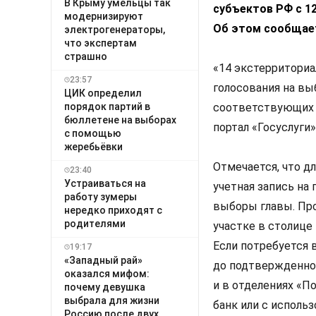
В Крыму умельцы так
субъектов РФ с 12
модернизируют
Об этом сообщает
электрогенераторы,
что экспертам
страшно
«14 экстерриториа
23:57
голосования на вы
ЦИК определил
порядок партий в
соответствующих с
бюллетене на выборах
портал «Госуслуги»
с помощью
жеребьёвки
Отмечается, что д
23:40
Устраиваться на
учетная запись на 
работу зумеры
выборы главы. Пр
нередко приходят с
родителями
участке в столице
Если потребуется 
19:17
«Западный рай»
до подтвержденной
оказался мифом:
и в отделениях «П
почему девушка
выбрала для жизни
банк или с исполь
Россию после двух