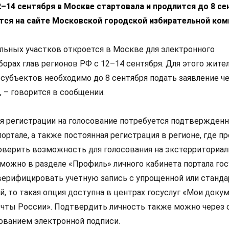
–14 сентября в Москве стартовала и продлится до 8 се
ся на сайте Московской городской избирательной ком
льных участков откроется в Москве для электронного
борах глав регионов РФ с 12–14 сентября. Для этого жите
убъектов необходимо до 8 сентября подать заявление ч
, – говорится в сообщении.
ля регистрации на голосование потребуется подтвержденн
портале, а также постоянная регистрация в регионе, где п
оверить возможность для голосования на экстерриториа
 можно в разделе «Профиль» личного кабинета портала гос
верифицировать учетную запись с упрощенной или станда
, то такая опция доступна в центрах госуслуг «Мои доку
очты России». Подтвердить личность также можно через 
зованием электронной подписи.