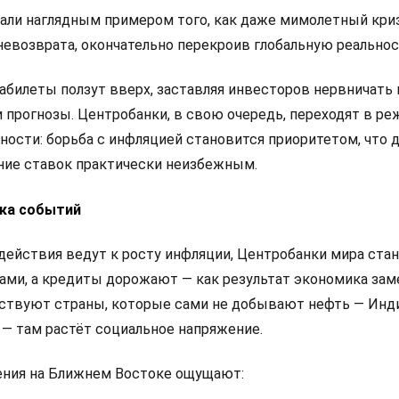
тали наглядным примером того, как даже мимолетный кри
невозврата, окончательно перекроив глобальную реальнос
абилеты ползут вверх, заставляя инвесторов нервничать 
 прогнозы. Центробанки, в свою очередь, переходят в р
ости: борьба с инфляцией становится приоритетом, что 
ие ставок практически неизбежным.
ка событий
ействия ведут к росту инфляции, Центробанки мира ста
ами, а кредиты дорожают — как результат экономика зам
вствуют страны, которые сами не добывают нефть — Инди
 — там растёт социальное напряжение.
ения на Ближнем Востоке ощущают: