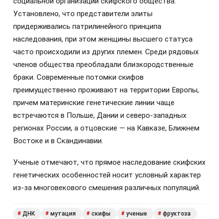
социальной организации скифского общества.
Установлено, что представители элиты
придерживались патрилинейного принципа
наследования, при этом женщины высшего статуса
часто происходили из других племен. Среди рядовых
членов общества преобладали близкородственные
браки. Современные потомки скифов
преимущественно проживают на территории Европы,
причем материнские генетические линии чаще
встречаются в Польше, Дании и северо-западных
регионах России, а отцовские — на Кавказе, Ближнем
Востоке и в Скандинавии.
Ученые отмечают, что прямое наследование скифских
генетических особенностей носит условный характер
из-за многовекового смешения различных популяций.
ДНК
мутация
скифы
ученые
фруктоза
#
#
#
#
#