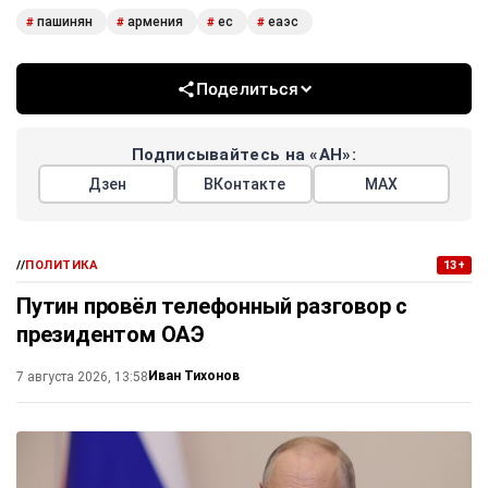
пашинян
армения
ес
еаэс
#
#
#
#
Поделиться
Подписывайтесь на «АН»:
Дзен
ВКонтакте
МАХ
//
ПОЛИТИКА
13+
Путин провёл телефонный разговор с
президентом ОАЭ
Иван Тихонов
7 августа 2026, 13:58