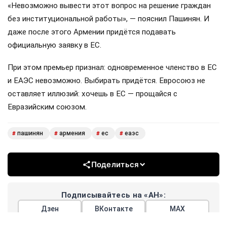
«Невозможно вывести этот вопрос на решение граждан
без институциональной работы», — пояснил Пашинян. И
даже после этого Армении придётся подавать
официальную заявку в ЕС.
При этом премьер признал: одновременное членство в ЕС
и ЕАЭС невозможно. Выбирать придётся. Евросоюз не
оставляет иллюзий: хочешь в ЕС — прощайся с
Евразийским союзом.
пашинян
армения
ес
еаэс
#
#
#
#
Поделиться
Подписывайтесь на «АН»:
Дзен
ВКонтакте
МАХ